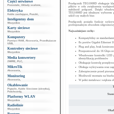
Części serwisowe
Przełącznik TEG1008D obsługuje kla
Pozostałe
,
Układy scalone
,
plików w celu zwiększenia wydajnośc
stabilność połączeń. Dzięki wbud
Elektryka
TEG1008D jest idealnym wyborem prz
Kable zasilające
,
Puszki
,
szkół czy małych biur.
Inteligentny dom
Przełącznik posiada funkcje wykryw
Wszystkie
profesjonalnym obwodem odgromowym
Karty sieciowe
Najważniejsze cechy:
Wszystkie
Komputery
Kompatybilny ze standardam
Pamięci RAM
,
Akcesoria
,
Przedłużacze
8x portów Gigabit Ethernet 
USB
,
Plug and play, brak konieczn
Kontrolery sieciowe
Przepustowość do 16 Gbps or
Wszystkie
Wbudowane kontrolki LED po
Media konwertery
identyfikację problemów
2WIRE
,
PLC
,
Obsługuje kontrolę przepływu
MikroTik
Obsługa wykrywania oraz zap
Akcesoria
,
Zabezpieczenie przed piorun
Monitoring
Możliwość montażu na biurku 
Akcesoria
,
W pełni metalowa i większa 
Okablowanie
Pigtaile
,
Kable Sieciowe (skrętka)
,
Patchcordy
,
Stand
Platformy WLAN
Wszystkie
Radiolinie
Wszystkie
Okab
Routery