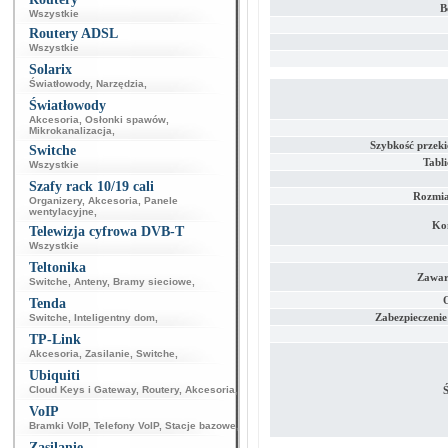
B
Wszystkie
Routery ADSL
Wszystkie
Solarix
Światłowody
,
Narzędzia
,
Światłowody
Akcesoria
,
Osłonki spawów
,
Mikrokanalizacja
,
Szybkość przek
Switche
Tabl
Wszystkie
Szafy rack 10/19 cali
Rozmia
Organizery
,
Akcesoria
,
Panele
wentylacyjne
,
Kon
Telewizja cyfrowa DVB-T
Wszystkie
Teltonika
Zawar
Switche
,
Anteny
,
Bramy sieciowe
,
Tenda
Zabezpieczenie
Switche
,
Inteligentny dom
,
TP-Link
Akcesoria
,
Zasilanie
,
Switche
,
Ubiquiti
Cloud Keys i Gateway
,
Routery
,
Akcesoria
,
Ś
VoIP
Bramki VoIP
,
Telefony VoIP
,
Stacje bazowe
,
Zasilanie