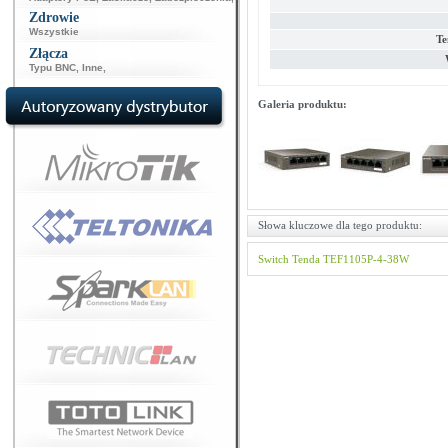
Zdrowie
Wszystkie
Te
Złącza
Typu BNC
,
Inne
,
Galeria produktu:
Słowa kluczowe dla tego produktu:
Switch
Tenda
TEF1105P-4-38W