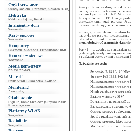
metrów poza limitem 100-metrowej tra
Części serwisowe
Przełącznik wyposażony został w z
Układy scalone
,
Pozostałe
,
Gniazda RJ45
,
kamery są często instalowane na zewną
kamery i przełączniki PoE. W rezulta
Elektryka
Przełączniki serii TEF11 mają profe
Kable zasilające
,
Puszki
,
skutecznie tłumi prąd pioruna. Pod
Inteligentny dom
niezawodną obsługę sieci nadzoru ora
Wszystkie
Ze względu na złożone środowisko 
Karty sieciowe
napotyka się problem niedostatecznej 
od centrum monitorowania jest różna.
Wszystkie
mogą obsługiwać transmisję danych
Komputery
Porty 1-4 są zgodne ze standardem z
Bluetooth
,
Akcesoria
,
Przedłużacze USB
,
podczas gdy każdy port zapewnia mak
Kontrolery sieciowe
z punktami dostępowymi i kamerami I
Wszystkie
Najważniejsze cechy:
Media konwertery
RS-232/RS-485
,
5x portów RJ45 10/100 Mb/s (
MikroTik
4x porty PoE IEEE 802.3af
Routery WiFi
,
Akcesoria
,
Switche
,
Maksymalna moc wyjściowa k
Maksymalna moc wyjściowa p
Monitoring
Akcesoria
,
Metalowa obudowa typu desk
Zasilacz wyjściowy 38W
Okablowanie
Do transmisji na odległość d
Pigtaile
,
Kable Sieciowe (skrętka)
,
Kable
Koncentryczne
,
Zabezpieczenie odgromowe 
Platformy WLAN
Obsługa pełnego i połowicz
Wszystkie
Sposób przekazywania inform
Radiolinie
Obsługa procesów MAC adres 
Wszystkie
Możliwość połączenia z kame
Routery