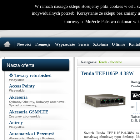
W ramach naszego sklepu stosujemy pliki cookies w celu 
indywidualnych potrzeb. Korzystanie ze sklepu bez zmiany 
32 721 86 
końcowym. Możecie Państwo dokonać w ka
support@wirele
Nowości
Promocje
Wyprzedaże
Serwis
Szkolenia
O firmie
Konta
Kategoria:
Tenda
/
Switche
Tenda TEF1105P-4-38W
♻️ Towary refurbished
Wszystkie
Dostę
Access Pointy
Produ
Wszystkie
Akcesoria
Cybanty/Obejmy
,
Uchwyty antenowe
,
Sprzęt pomiarowy
,
szt:
Akcesoria GSM/LTE
Zestawy abonenckie
,
Najta
DHL (p
Anteny
Wszystkie
Switch Tenda
TEF1105P-4-38W
to
Automatyka i Przemysł
metalową obudowę typu desktop. Ide
Akcesoria
,
Modemy / Routery
,