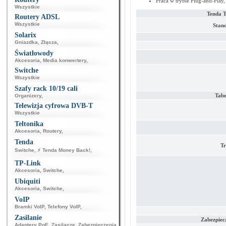
Praca w trybie Plug-and-Play,
Wszystkie
Tenda 
Routery ADSL
Wszystkie
Stand
Solarix
Gniazdka
,
Złącza
,
Światłowody
Akcesoria
,
Media konwertery
,
Switche
Wszystkie
Szafy rack 10/19 cali
Tab
Organizery
,
Telewizja cyfrowa DVB-T
Wszystkie
Teltonika
Akcesoria
,
Routery
,
Tenda
Tr
Switche
,
⚡ Tenda Money Back!
,
TP-Link
Akcesoria
,
Switche
,
Ubiquiti
Akcesoria
,
Switche
,
VoIP
Bramki VoIP
,
Telefony VoIP
,
Zasilanie
Zabezpiec
Adaptery PoE
,
Zasilacze
,
Zabezpieczenia
,