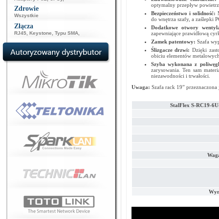
optymalny przepływ powietrz
Zdrowie
Bezpieczeństwo i solidność:
Wszystkie
do wnętrza szafy, a zaślepki
Złącza
Dodatkowe otwory wentyla
RJ45
,
Keystone
,
Typu SMA
,
zapewniające prawidłową cyrk
Zamek patentowy:
Szafa wy
Ślizgacze drzwi:
Dzięki zas
obiciu elementów metalowych
Szyba wykonana z poliwęg
zarysowania. Ten sam materi
niezawodności i trwałości.
Uwaga:
Szafa rack 19” przeznaczona 
StalFlex S-RC19-6
Waga
Wym