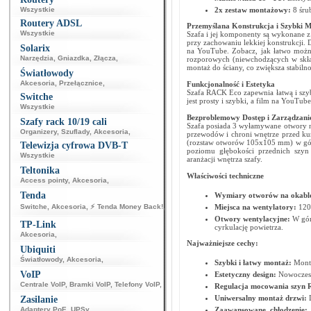
Wszystkie
2x zestaw montażowy:
8 śru
Routery ADSL
Przemyślana Konstrukcja i Szybki 
Wszystkie
Szafa i jej komponenty są wykonane z c
przy zachowaniu lekkiej konstrukcji. 
Solarix
na YouTube. Zobacz, jak łatwo możn
Narzędzia
,
Gniazdka
,
Złącza
,
rozporowych (niewchodzących w skład
montaż do ściany, co zwiększa stabilno
Światłowody
Akcesoria
,
Przełącznice
,
Funkcjonalność i Estetyka
Szafa RACK Eco zapewnia łatwą i szybk
Switche
jest prosty i szybki, a film na YouTube
Wszystkie
Bezproblemowy Dostęp i Zarządzan
Szafy rack 10/19 cali
Szafa posiada 3 wyłamywane otwory n
Organizery
,
Szuflady
,
Akcesoria
,
przewodów i chroni wnętrze przed k
(rozstaw otworów 105x105 mm) w górne
Telewizja cyfrowa DVB-T
poziomu głębokości przednich sz
Wszystkie
aranżacji wnętrza szafy.
Teltonika
Właściwości techniczne
Access pointy
,
Akcesoria
,
Tenda
Wymiary otworów na okabl
Switche
,
Akcesoria
,
⚡ Tenda Money Back!
,
Miejsca na wentylatory:
120
Otwory wentylacyjne:
W górn
TP-Link
cyrkulację powietrza.
Akcesoria
,
Najważniejsze cechy:
Ubiquiti
Światłowody
,
Akcesoria
,
Szybki i łatwy montaż:
Monta
VoIP
Estetyczny design:
Nowoczesn
Centrale VoIP
,
Bramki VoIP
,
Telefony VoIP
,
Regulacja mocowania szyn
Uniwersalny montaż drzwi:
Zasilanie
Adaptery PoE
,
UPSy
,
Zaawansowane chłodzenie