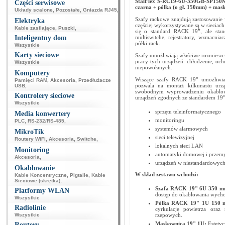
StalFlex S-RC19-6U-350GB-SP150M 
Części serwisowe
czarna + półka (o gł. 150mm) + mas
Układy scalone
,
Pozostałe
,
Gniazda RJ45
,
Szafy rackowe znajdują zastosowanie w
Elektryka
częściej wykorzystywane są w siecia
Kable zasilające
,
Puszki
,
się o standard RACK 19”, ale stan
Inteligentny dom
multiswitche, rejestratory, wzmacn
półki rack.
Wszystkie
Karty sieciowe
Szafy umożliwiają właściwe rozmiesz
pracy tych urządzeń: chłodzenie, oc
Wszystkie
niepowołanych.
Komputery
Wiszące szafy RACK 19" umożliwiają
Pamięci RAM
,
Akcesoria
,
Przedłużacze
pozwala na montaż kilkunastu urz
USB
,
swobodnym wyprowadzeniu okablowani
Kontrolery sieciowe
urządzeń zgodnych ze standardem 19"
Wszystkie
sprzętu teleinformatycznego
Media konwertery
monitoringu
PLC
,
RS-232/RS-485
,
systemów alarmowych
MikroTik
sieci telewizyjnej
Routery WiFi
,
Akcesoria
,
Switche
,
lokalnych sieci LAN
Monitoring
automatyki domowej i przem
Akcesoria
,
urządzeń w niestandardowych
Okablowanie
W skład zestawu wchodzi:
Kable Koncentryczne
,
Pigtaile
,
Kable
Sieciowe (skrętka)
,
Szafa RACK 19" 6U 350 
Platformy WLAN
dostęp do okablowania wycho
Wszystkie
Półka RACK 19" 1U 150
Radiolinie
cyrkulację powietrza ora
Wszystkie
rzepowych.
Maskownica 19" 1U:
Estetyc
Routery