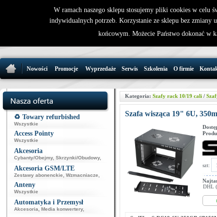
W ramach naszego sklepu stosujemy pliki cookies w celu 
indywidualnych potrzeb. Korzystanie ze sklepu bez zmiany 
32 721 86 
końcowym. Możecie Państwo dokonać w ka
support@wirele
Nowości
Promocje
Wyprzedaże
Serwis
Szkolenia
O firmie
Konta
Kategoria:
Szafy rack 10/19 cali
/
Szaf
Szafa wisząca 19" 6U, 350m
♻️ Towary refurbished
Wszystkie
Dostę
Access Pointy
Produ
Wszystkie
Akcesoria
Cybanty/Obejmy
,
Skrzynki/Obudowy
,
szt:
Akcesoria GSM/LTE
Zestawy abonenckie
,
Wzmacniacze
,
Najta
Anteny
DHL (p
Wszystkie
Automatyka i Przemysł
Akcesoria
,
Media konwertery
,