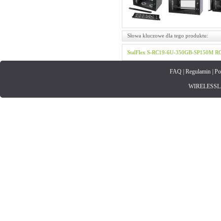
Słowa kluczowe dla tego produktu:
StalFlex
S-RC19-6U-350GB-SP150M
R
FAQ
|
Regulamin
|
Po
WIRELESSLAN.