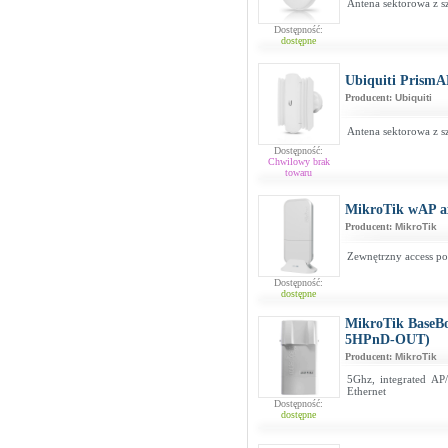
Antena sektorowa z s
Dostępność:
dostępne
Ubiquiti PrismA
Producent:
Ubiquiti
Antena sektorowa z s
Dostępność:
Chwilowy brak
towaru
MikroTik wAP 
Producent:
MikroTik
Zewnętrzny access p
Dostępność:
dostępne
MikroTik BaseB
5HPnD-OUT)
Producent:
MikroTik
5Ghz, integrated AP
Ethernet
Dostępność:
dostępne