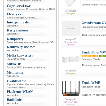
Akcesoria
,
Modemy / Routery
,
Antena sektorowa z s
Części serwisowe
Układy scalone
,
Pozostałe
,
Gniazda RJ45
,
Dostępność:
dostępne
Elektryka
Kable zasilające
,
Puszki
,
Inteligentny dom
Grandstream G
Wszystkie
Producent:
Grandstre
Karty sieciowe
Wszystkie
Bezprzewodowy punkt
Komputery
Dostępność:
Chwilowy brak
Bluetooth
,
Akcesoria
,
Przedłużacze USB
,
towaru
Kontrolery sieciowe
Wszystkie
Tenda Nova MW5
Media konwertery
BESTSELLER
PROD
RS-232/RS-485
,
Producent:
Tenda
MikroTik
Domowy system Mesh
Routery WiFi
,
Akcesoria
,
Switche
,
Dostępność:
Monitoring
dostępne
Akcesoria
,
Okablowanie
Tenda W30E
Pigtaile
,
Kable Sieciowe (skrętka)
,
Kable
Producent:
Tenda
Koncentryczne
,
Platformy WLAN
Gigabitowy bezprzew
Wszystkie
Radiolinie
Dostępność:
Chwilowy brak
Wszystkie
towaru