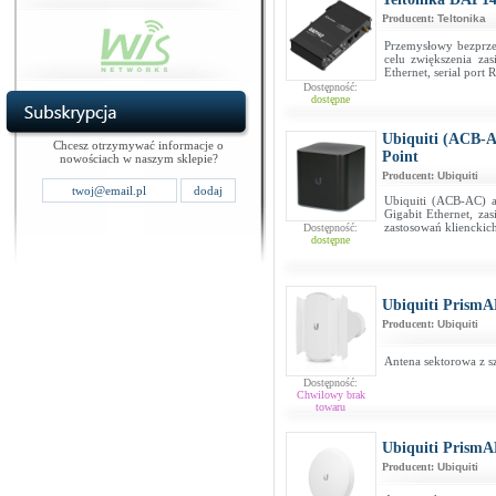
Producent:
Teltonika
Przemysłowy bezprz
celu zwiększenia za
Ethernet, serial port
Dostępność:
dostępne
Ubiquiti (ACB-A
Chcesz otrzymywać informacje o
Point
nowościach w naszym sklepie?
Producent:
Ubiquiti
Ubiquiti (ACB-AC) 
Gigabit Ethernet, za
zastosowań klienckic
Dostępność:
dostępne
Ubiquiti PrismA
Producent:
Ubiquiti
Antena sektorowa z s
Dostępność:
Chwilowy brak
towaru
Ubiquiti PrismA
Producent:
Ubiquiti