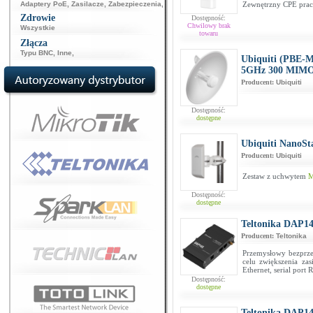
Adaptery PoE
,
Zasilacze
,
Zabezpieczenia
,
Zewnętrzny CPE prac
Zdrowie
Dostępność:
Chwilowy brak
Wszystkie
towaru
Złącza
Typu BNC
,
Inne
,
Ubiquiti (PBE-
5GHz 300 MIM
Producent:
Ubiquiti
Dostępność:
dostępne
Ubiquiti NanoSt
Producent:
Ubiquiti
Zestaw z uchwytem
M
Dostępność:
dostępne
Teltonika DAP1
Producent:
Teltonika
Przemysłowy bezprz
celu zwiększenia za
Ethernet, serial port
Dostępność:
dostępne
Teltonika DAP1