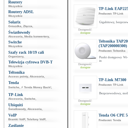
Routery
Wszystkie
TP-Link EAP22
Routery ADSL
Producent:
TP-Link
Wszystkie
Solarix
Gigabitowy, bezprze
Gniazdka
,
Złącza
,
Dostępność:
Światłowody
dostępne
Akcesoria
,
Media konwertery
,
Teltonika TAP20
Switche
(TAP200000300)
Wszystkie
Producent:
Teltonika
Szafy rack 10/19 cali
Organizery
,
Punkt dostępowy Wi-
in
Telewizja cyfrowa DVB-T
Dostępność:
Wszystkie
dostępne
Teltonika
Access pointy
,
Akcesoria
,
TP-Link M7300
Tenda
Producent:
TP-Link
Switche
,
⚡ Tenda Money Back!
,
Bezprzewodowy, mob
TP-Link
Akcesoria
,
Switche
,
Dostępność:
dostępne
Ubiquiti
Światłowody
,
Akcesoria
,
VoIP
Tenda O6 CPE 
Bramki VoIP
,
Telefony VoIP
,
Producent:
Tenda
Zasilanie