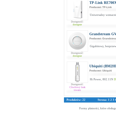
TP-Link RE700
Producent:
TP-Link
Uniwersalny wzmacni
Dostępność:
dostępne
Grandstream G
Producent:
Grandstre
Gigabitowy, bezprze
Dostępność:
dostępne
Ubiquiti (BM2H
Producent:
Ubiquiti
Hi Power, 802.11N
D
Dostępność:
Chwilowy brak
towaru
Produktów: 22
Strona:
1
2
3
Formy płatności, które obsług