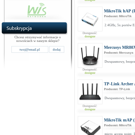
MikroTik hAP (
Producent:
MikroTik
2.4GHz, 5x portów Et
Dostępność:
dostępne
Chcesz otrzymywać informacje o
nowościach w naszym sklepie?
Mercusys MR80
Producent:
Mercusys
Dwupasmowy, bezprz
Dostępność:
dostępne
TP-Link Archer
Producent:
TP-Link
Dwupasmowy, bezprze
Dostępność:
dostępne
MikroTik mAP 
Producent:
MikroTik
micro access point