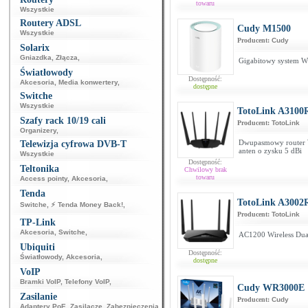
towaru
Wszystkie
Routery ADSL
Cudy M1500
Wszystkie
Producent:
Cudy
Solarix
Gniazdka
,
Złącza
,
Gigabitowy system W
Światłowody
Dostępność:
Akcesoria
,
Media konwertery
,
dostępne
Switche
Wszystkie
TotoLink A3100
Szafy rack 10/19 cali
Producent:
TotoLink
Organizery
,
Dwupasmowy router 
Telewizja cyfrowa DVB-T
anten o zysku 5 dBi
Wszystkie
Dostępność:
Teltonika
Chwilowy brak
towaru
Access pointy
,
Akcesoria
,
Tenda
TotoLink A3002
Switche
,
⚡ Tenda Money Back!
,
Producent:
TotoLink
TP-Link
Akcesoria
,
Switche
,
AC1200 Wireless Dual
Ubiquiti
Dostępność:
Światłowody
,
Akcesoria
,
dostępne
VoIP
Bramki VoIP
,
Telefony VoIP
,
Cudy WR3000E
Zasilanie
Producent:
Cudy
Adaptery PoE
,
Zasilacze
,
Zabezpieczenia
,