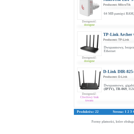
Producent:
MikroTik
64 MB pamięci RAM,
Dostępność:
dostępne
TP-Link Archer
Producent:
TP-Link
Dwupasmowy, bezprze
Ethernet
Dostępność:
dostępne
D-Link DIR-825
Producent:
D-Link
Dwupasmowy, gigab
(IPTV), TR-069
, IG
Dostępność:
Chwilowy brak
towaru
Produktów: 22
Strona:
1
2
3
Formy płatności, które obsług