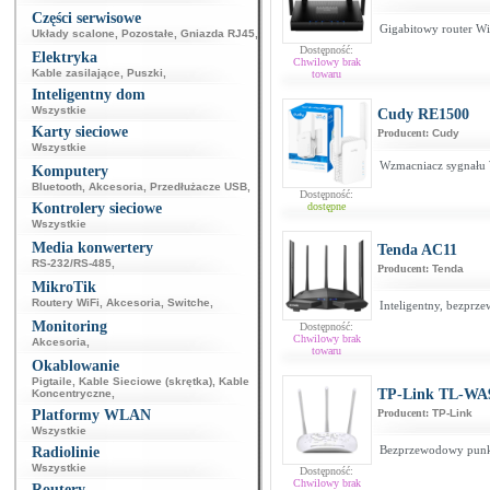
Części serwisowe
Gigabitowy router W
Układy scalone
,
Pozostałe
,
Gniazda RJ45
,
Dostępność:
Elektryka
Chwilowy brak
Kable zasilające
,
Puszki
,
towaru
Inteligentny dom
Wszystkie
Cudy RE1500
Karty sieciowe
Producent:
Cudy
Wszystkie
Wzmacniacz sygnału
Komputery
Bluetooth
,
Akcesoria
,
Przedłużacze USB
,
Dostępność:
Kontrolery sieciowe
dostępne
Wszystkie
Media konwertery
Tenda AC11
RS-232/RS-485
,
Producent:
Tenda
MikroTik
Routery WiFi
,
Akcesoria
,
Switche
,
Inteligentny, bezpr
Monitoring
Dostępność:
Chwilowy brak
Akcesoria
,
towaru
Okablowanie
Pigtaile
,
Kable Sieciowe (skrętka)
,
Kable
TP-Link TL-WA
Koncentryczne
,
Platformy WLAN
Producent:
TP-Link
Wszystkie
Bezprzewodowy punkt
Radiolinie
Wszystkie
Dostępność:
Chwilowy brak
Routery