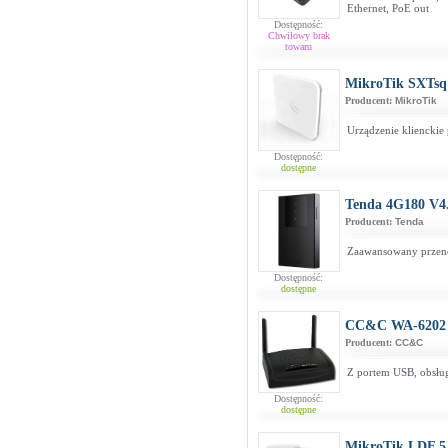
Ethernet, PoE out
Dostępność:
Chwilowy brak
towaru
MikroTik SXTsq
Producent:
MikroTik
Urządzenie klienckie
Dostępność:
dostępne
Tenda 4G180 V4
Producent:
Tenda
Zaawansowany przen
Dostępność:
dostępne
CC&C WA-6202 
Producent:
CC&C
Z portem USB, obsł
Dostępność:
dostępne
MikroTik LDF 5