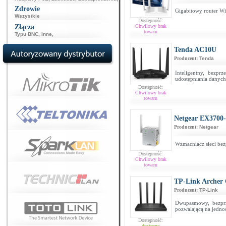
Zdrowie
Gigabitowy router W
Wszystkie
Dostępność:
Złącza
Chwilowy brak
towaru
Typu BNC
,
Inne
,
Tenda AC10U
Producent:
Tenda
Inteligentny, bezp
udostępniania danych
Dostępność:
Chwilowy brak
towaru
Netgear EX3700
Producent:
Netgear
Wzmacniacz sieci be
Dostępność:
Chwilowy brak
towaru
TP-Link Archer
Producent:
TP-Link
Dwupasmowy, bezpr
pozwalającą na jedn
Dostępność:
dostępne