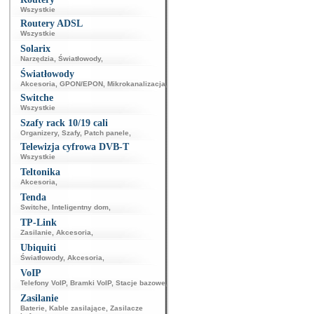
Wszystkie
Routery ADSL
Wszystkie
Solarix
Narzędzia
,
Światłowody
,
Światłowody
Akcesoria
,
GPON/EPON
,
Mikrokanalizacja
,
Switche
Wszystkie
Szafy rack 10/19 cali
Organizery
,
Szafy
,
Patch panele
,
Telewizja cyfrowa DVB-T
Wszystkie
Teltonika
Akcesoria
,
Tenda
Switche
,
Inteligentny dom
,
TP-Link
Zasilanie
,
Akcesoria
,
Ubiquiti
Światłowody
,
Akcesoria
,
VoIP
Telefony VoIP
,
Bramki VoIP
,
Stacje bazowe
,
Zasilanie
Baterie
,
Kable zasilające
,
Zasilacze