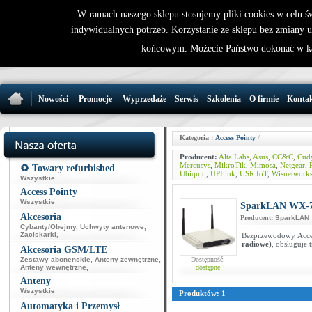
W ramach naszego sklepu stosujemy pliki cookies w celu 
indywidualnych potrzeb. Korzystanie ze sklepu bez zmiany 
32 721 86 
końcowym. Możecie Państwo dokonać w ka
support@wirele
Nowości
Promocje
Wyprzedaże
Serwis
Szkolenia
O firmie
Konta
Kategoria :
Access Pointy
/
Producent:
Alta Labs
,
Asus
,
CC&C
,
Cud
Mercusys
,
MikroTik
,
Mimosa
,
Netgear
,
R
♻️ Towary refurbished
Ubiquiti
,
UPLink
,
USR IoT
,
Wisnetwork
Wszystkie
Access Pointy
Wszystkie
SparkLAN WX-7
Akcesoria
Producent:
SparkLAN
Cybanty/Obejmy
,
Uchwyty antenowe
,
Zaciskarki
,
Bezprzewodowy Acce
radiowe)
, obsługuje 
Akcesoria GSM/LTE
Zestawy abonenckie
,
Anteny zewnętrzne
,
Dostępność:
Anteny wewnętrzne
,
dostępne
Anteny
Wszystkie
Produktów: 1
Automatyka i Przemysł