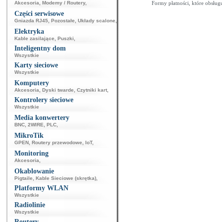
Akcesoria
,
Modemy / Routery
,
Formy płatności, które obsług
Części serwisowe
Gniazda RJ45
,
Pozostałe
,
Układy scalone
,
Elektryka
Kable zasilające
,
Puszki
,
Inteligentny dom
Wszystkie
Karty sieciowe
Wszystkie
Komputery
Akcesoria
,
Dyski twarde
,
Czytniki kart
,
Kontrolery sieciowe
Wszystkie
Media konwertery
BNC
,
2WIRE
,
PLC
,
MikroTik
GPEN
,
Routery przewodowe
,
IoT
,
Monitoring
Akcesoria
,
Okablowanie
Pigtaile
,
Kable Sieciowe (skrętka)
,
Platformy WLAN
Wszystkie
Radiolinie
Wszystkie
Routery