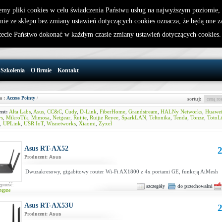
emy pliki cookies w celu świadczenia Państwu usług na najwyższym poziomie
nie ze sklepu bez zmiany ustawień dotyczących cookies oznacza, że będą one 
32 721 86 72
W koszyku jest 0 produktów(y)
cie Państwo dokonać w każdym czasie zmiany ustawień dotyczących cookies
support@wirelesslan.com.pl
Szkolenia
O firmie
Kontakt
a :
Access Pointy
/
sortuj:
nt:
Alta Labs
,
Asus
,
CC&C
,
Cudy
,
D-Link
,
FiberHome
,
Grandstream
,
HALNy Networks
,
Huawe
ys
,
MikroTik
,
Mimosa
,
Netgear
,
Ruijie
,
Ruijie Reyee
,
SparkLAN
,
Teltonika
,
Tenda
,
Tonze
,
TotoL
,
UPLink
,
USR IoT
,
Wisnetworks
,
Xiaomi
,
Zyxel
Asus RT-AX52
2
Producent:
Asus
Dwuzakresowy, gigabitowy router Wi-Fi AX1800 z 4x portami GE, funkcją AiMesh
ępność:
szczegóły
do przechowalni
tępne
Asus RT-AX53U
2
Producent:
Asus