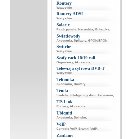
Routery
Wszystkie
Routery ADSL
Wszystkie
Solarix
Patch panele
,
Narzędzia
,
Gniazdka
,
Światłowody
Akcesoria
,
Splittery
,
GPON/EPON
,
Switche
Wszystkie
Szafy rack 10/19 cali
Organizery
,
Akcesoria
,
Telewizja cyfrowa DVB-T
Wszystkie
Teltonika
Akcesoria
,
Routery
,
Tenda
Switche
,
Inteligentny dom
,
Akcesoria
,
TP-Link
Routery
,
Akcesoria
,
Ubiquiti
Akcesoria
,
Switche
,
VoIP
Centrale VoIP
,
Bramki VoIP
,
Zasilanie