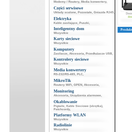
Modemy / Routery
,
Media konwertery
,
Części serwisowe
Układy scalone
,
Pozostałe
,
Gniazda RJ45
,
Dost
dos
Elektryka
Kable zasilające
,
Puszki
,
Inteligentny dom
Produk
Wszystkie
Karty sieciowe
Wszystkie
Komputery
Zasilacze
,
Akcesoria
,
Przedłużacze USB
,
Kontrolery sieciowe
Wszystkie
Media konwertery
RS-232/RS-485
,
PLC
,
MikroTik
Routery WiFi
,
GPEN
,
Akcesoria
,
Monitoring
Akcesoria
,
Urządzenia alarmowe
,
Okablowanie
Pigtaile
,
Kable Sieciowe (skrętka)
,
Patchcordy
,
Platformy WLAN
Wszystkie
Radiolinie
Wszystkie