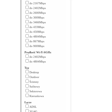
do 2167Mbps
do 2402Mbps
do 2600Mbps
do 300Mbps
do 3466Mbps
do 433Mbps
do 450Mbps
do 4804Mbps
do 867Mbps
do 900Mbps
Prędkość Wi-Fi 6GHz
do 2402Mbps
do 4804Mbps
Typ
Desktop
Outdoor
Ścienny
Sufitowy
Sektorowa
Kierunkowa
Łącze
ADSL
3G/4G