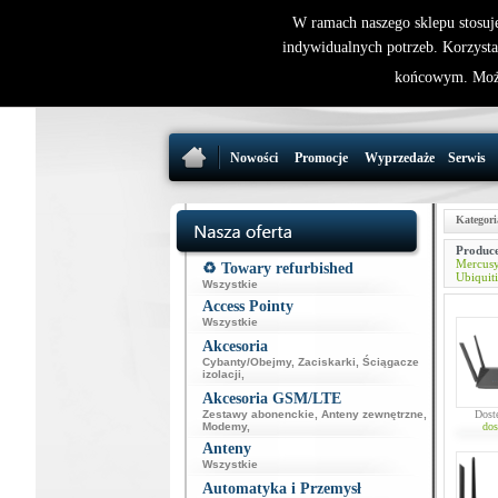
W ramach naszego sklepu stosuj
indywidualnych potrzeb. Korzysta
końcowym. Może
Nowości
Promocje
Wyprzedaże
Serwis
Kategori
Produce
Mercus
♻️ Towary refurbished
Ubiquiti
Wszystkie
Access Pointy
Wszystkie
Akcesoria
Cybanty/Obejmy
,
Zaciskarki
,
Ściągacze
izolacji
,
Akcesoria GSM/LTE
Zestawy abonenckie
,
Anteny zewnętrzne
,
Dost
Modemy
,
dos
Anteny
Wszystkie
Automatyka i Przemysł