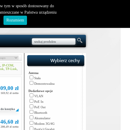
nowy klient
|
logowanie
, w tym w sposób dostosowany do
zamieszczane w Państwa urządzeniu
.
Rozumiem
i
,
IP-COM
,
ink
,
TP-Link
,
Antena
Stała
Demontowalna
09,00 zł
Dodatkowe opcje
169,92 zł netto
VLAN
PoE In
PoE Out
do koszyka
Bluetooth
Akumulator
46,60 zł
Modem 3G/4G
200,49 zł netto
Port(y) Gigabit