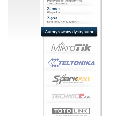
Przetwornice
,
Adaptery PoE
,
Zabezpieczenia
,
Zdrowie
Wszystkie
Złącza
Keystone
,
RJ45
,
Typu UY
,