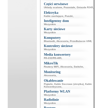
Części serwisowe
Układy scalone
,
Pozostałe
,
Gniazda RJ45
,
Elektryka
Kable zasilające
,
Puszki
,
Inteligentny dom
Wszystkie
Karty sieciowe
Wszystkie
Komputery
Bluetooth
,
Akcesoria
,
Przedłużacze USB
,
Kontrolery sieciowe
Wszystkie
Media konwertery
RS-232/RS-485
,
MikroTik
Routery WiFi
,
Akcesoria
,
Switche
,
Monitoring
Akcesoria
,
Okablowanie
Pigtaile
,
Kable Sieciowe (skrętka)
,
Kable
Koncentryczne
,
Platformy WLAN
Wszystkie
Radiolinie
Wszystkie
Routery