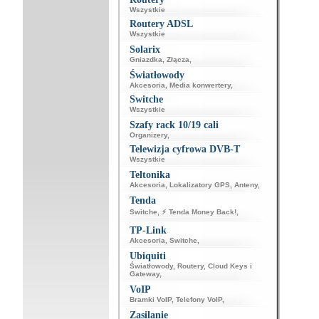
Wszystkie
Routery ADSL
Wszystkie
Solarix
Gniazdka
,
Złącza
,
Światłowody
Akcesoria
,
Media konwertery
,
Switche
Wszystkie
Szafy rack 10/19 cali
Organizery
,
Telewizja cyfrowa DVB-T
Wszystkie
Teltonika
Akcesoria
,
Lokalizatory GPS
,
Anteny
,
Tenda
Switche
,
⚡ Tenda Money Back!
,
TP-Link
Akcesoria
,
Switche
,
Ubiquiti
Światłowody
,
Routery
,
Cloud Keys i
Gateway
,
VoIP
Bramki VoIP
,
Telefony VoIP
,
Zasilanie