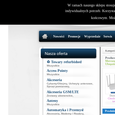
W ramach naszego sklepu stosuj
indywidualnych potrzeb. Korzysta
końcowym. Może
Nowości
Promocje
Wyprzedaże
Serwis
Kategori
Produce
Mercus
♻️ Towary refurbished
Ubiquiti
Wszystkie
Access Pointy
Wszystkie
Akcesoria
Cybanty/Obejmy
,
Uchwyty antenowe
,
Sprzęt pomiarowy
,
Akcesoria GSM/LTE
Zestawy abonenckie
,
Dost
Chwil
Anteny
to
Wszystkie
Automatyka i Przemysł
Produk
Akcesoria
,
Modemy / Routery
,