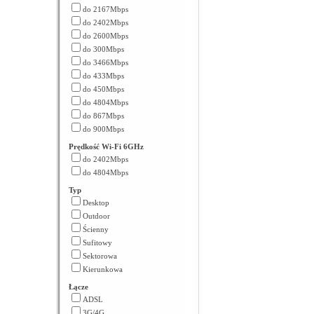
do 2167Mbps
do 2402Mbps
do 2600Mbps
do 300Mbps
do 3466Mbps
do 433Mbps
do 450Mbps
do 4804Mbps
do 867Mbps
do 900Mbps
Prędkość Wi-Fi 6GHz
do 2402Mbps
do 4804Mbps
Typ
Desktop
Outdoor
Ścienny
Sufitowy
Sektorowa
Kierunkowa
Łącze
ADSL
3G/4G