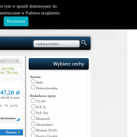
nowy klient
|
logowanie
, w tym w sposób dostosowany do
zamieszczane w Państwa urządzeniu
.
Rozumiem
i
,
IP-COM
,
ink
,
TP-Link
,
Antena
Stała
Demontowalna
47,20 zł
Dodatkowe opcje
200,98 zł netto
VLAN
x, 4x porty
PoE In
PoE Out
do koszyka
Bluetooth
Akumulator
Modem 3G/4G
Strona:
1
Port(y) Gigabit