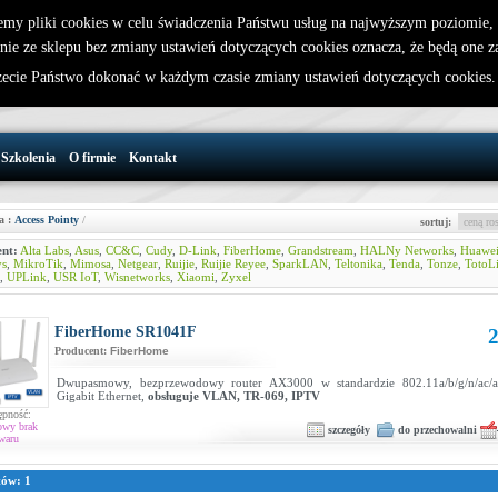
emy pliki cookies w celu świadczenia Państwu usług na najwyższym poziomie
nie ze sklepu bez zmiany ustawień dotyczących cookies oznacza, że będą one 
32 721 86 72
W koszyku jest 0 produktów(y)
cie Państwo dokonać w każdym czasie zmiany ustawień dotyczących cookies
support@wirelesslan.com.pl
Szkolenia
O firmie
Kontakt
a :
Access Pointy
/
sortuj:
nt:
Alta Labs
,
Asus
,
CC&C
,
Cudy
,
D-Link
,
FiberHome
,
Grandstream
,
HALNy Networks
,
Huawe
ys
,
MikroTik
,
Mimosa
,
Netgear
,
Ruijie
,
Ruijie Reyee
,
SparkLAN
,
Teltonika
,
Tenda
,
Tonze
,
TotoL
,
UPLink
,
USR IoT
,
Wisnetworks
,
Xiaomi
,
Zyxel
FiberHome SR1041F
2
Producent:
FiberHome
Dwupasmowy, bezprzewodowy router AX3000 w standardzie 802.11a/b/g/n/ac/a
Gigabit Ethernet,
obsługuje VLAN, TR-069, IPTV
ępność:
owy brak
szczegóły
do przechowalni
waru
tów: 1