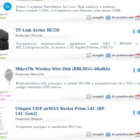
Zestaw 5 urządzeń NanoStation 5ac Loco. Brak zasilaczy w zestawie.
Praca w paśmie 5 GHz, 1x Giagbitowy port Ethernet, zysk anteny 13dBi
ępność:
szczegóły
do przechowalni
tępne
TP-Link Archer BE550
1 0
Producent:
TP-Link
Trzypasmowy, bezprzewodowy, gigabitowy router WiFi 7 BE9300 w s
802.11a/b/g/n/ac/ax/be, 5x portów 2.5G Gigabit Ethernet, USB 3.0
ępność:
szczegóły
do przechowalni
tępne
MikroTik Wireless Wire Dish (RBLHGG-60adkit)
1 0
Producent:
MikroTik
Bezprzewodowy link pracujący w paśmie 60 GHz o przepustowości do 2 Gb/s i 
zasięgu transmisji 1500 metrów.
ępność:
owy brak
szczegóły
do przechowalni
waru
Ubiquiti UISP airMAX Rocket Prism 5AC (RP-
1 0
5AC-Gen2)
Producent:
Ubiquiti
Urządzenie pracujące w standardzie 802.11ac
ępność:
szczegóły
do przechowalni
tępne