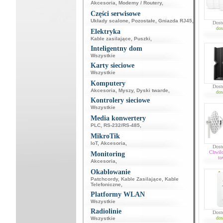
Akcesoria
,
Modemy / Routery
,
Części serwisowe
Układy scalone
,
Pozostałe
,
Gniazda RJ45
,
Dost
dos
Elektryka
Kable zasilające
,
Puszki
,
Inteligentny dom
Wszystkie
Karty sieciowe
Wszystkie
Komputery
Dost
Akcesoria
,
Myszy
,
Dyski twarde
,
dos
Kontrolery sieciowe
Wszystkie
Media konwertery
PLC
,
RS-232/RS-485
,
MikroTik
IoT
,
Akcesoria
,
Dost
Chwil
Monitoring
to
Akcesoria
,
Okablowanie
Patchcordy
,
Kable Zasilające
,
Kable
Telefoniczne
,
Platformy WLAN
Wszystkie
Radiolinie
Dost
dos
Wszystkie