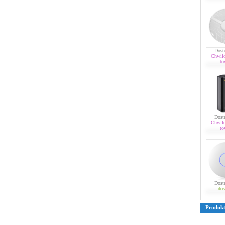
Dost
Chwil
to
Dost
Chwil
to
Dost
dos
Produk