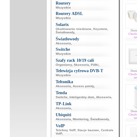
Routery
Wszystkie
Routery ADSL
Wszystkie
Solarix
Okablowanie miedziane
,
Keystone
,
Dost
Światłowody
,
Chwil
to
Światłowody
Akcesoria
,
Switche
Wszystkie
Szafy rack 10/19 cali
Organizery
,
Akcesoria
,
Półki
,
Telewizja cyfrowa DVB-T
Dost
Chwil
Wszystkie
to
Teltonika
Akcesoria
,
Access pointy
,
Tenda
Switche
,
Inteligentny dom
,
Akcesoria
,
TP-Link
Akcesoria
,
Dost
Ubiquiti
Chwil
to
Akcesoria
,
Monitoring
,
Światłowody
,
VoIP
Telefony VoIP
,
Stacje bazowe
,
Centrale
VoIP
,