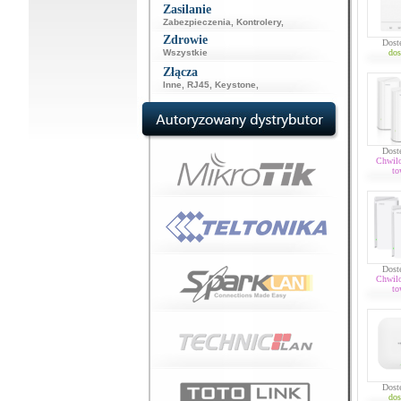
Zasilanie
Zabezpieczenia
,
Kontrolery
,
Zdrowie
Dost
Wszystkie
dos
Złącza
Inne
,
RJ45
,
Keystone
,
Dost
Chwil
to
Dost
Chwil
to
Dost
dos