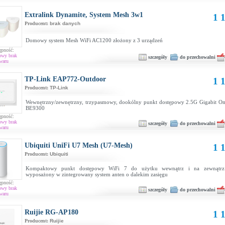
Extralink Dynamite, System Mesh 3w1
1 1
Producent:
brak danych
Domowy system Mesh WiFi AC1200 złożony z 3 urządzeń
ępność:
owy brak
szczegóły
do przechowalni
waru
TP-Link EAP772-Outdoor
1 1
Producent:
TP-Link
Wewnętrzny/zewnętrzny, trzypasmowy, dookólny punkt dostępowy 2.5G Gigabit O
BE9300
ępność:
owy brak
szczegóły
do przechowalni
waru
Ubiquiti UniFi U7 Mesh (U7-Mesh)
1 1
Producent:
Ubiquiti
Kompaktowy punkt dostępowy WiFi 7 do użytku wewnątrz i na zewnątrz
wyposażony w zintegrowany system anten o dalekim zasięgu
ępność:
owy brak
szczegóły
do przechowalni
waru
Ruijie RG-AP180
1 1
Producent:
Ruijie