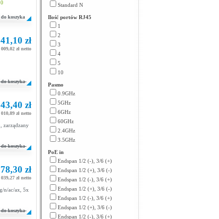
90
Standard N
do koszyka
Ilość portów RJ45
1
2
41,10 zł
3
 009,02 zł netto
4
5
10
do koszyka
Pasmo
0.9GHz
43,40 zł
5GHz
6GHz
 010,89 zł netto
60GHz
, zarządzany
2.4GHz
3.5GHz
do koszyka
PoE in
Endspan 1/2 (-), 3/6 (+)
78,30 zł
Endspan 1/2 (+), 3/6 (-)
 039,27 zł netto
Endspan 1/2 (-), 3/6 (+)
Endspan 1/2 (+), 3/6 (-)
/n/ac/ax, 5x
Endspan 1/2 (-), 3/6 (+)
Endspan 1/2 (+), 3/6 (-)
do koszyka
Endspan 1/2 (-), 3/6 (+)