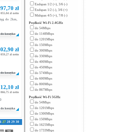
Endspan 1/2 (+), 3/6 (-)
97,70 zł
Endspan 1/2 (-), 3/6 (+)
 055,04 zł netto
Midspan 4/5 (+), 7/8 (-)
ięg do 2km,
Prędkość Wi-Fi 2.4GHz
do 54Mbps
do 1148Mbps
do koszyka
do 1201Mbps
do 150Mbps
02,90 zł
do 300Mbps
 059,27 zł netto
do 330Mbps
do 400Mbps
do 450Mbps
do koszyka
do 574Mbps
do 600Mbps
do 800Mbps
12,10 zł
do 867Mbps
 066,75 zł netto
Prędkość Wi-Fi 5GHz
0
do 54Mbps
do 1201Mbps
do koszyka
do 1300Mbps
do 150Mbps
6
27
28
29
30
do 1625Mbps
do 1733Mbps