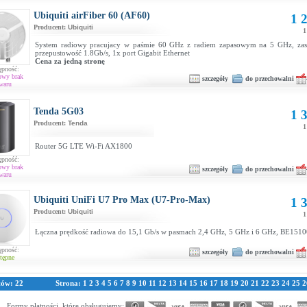
Ubiquiti airFiber 60 (AF60)
1 2
Producent:
Ubiquiti
1
System radiowy pracujacy w paśmie 60 GHz z radiem zapasowym na 5 GHz, zas
przepustowość 1.8Gb/s, 1x port Gigabit Ethernet
Cena za jedną stronę
ępność:
owy brak
szczegóły
do przechowalni
waru
Tenda 5G03
1 3
Producent:
Tenda
1
Router 5G LTE Wi-Fi AX1800
ępność:
owy brak
szczegóły
do przechowalni
waru
Ubiquiti UniFi U7 Pro Max (U7-Pro-Max)
1 3
Producent:
Ubiquiti
1
Łączna prędkość radiowa do 15,1 Gb/s w pasmach 2,4 GHz, 5 GHz i 6 GHz, BE1510
ępność:
szczegóły
do przechowalni
tępne
tów: 22
Strona:
1
2
3
4
5
6
7
8
9
10
11
12
13
14
15
16
17
18
19
20
21
22
23
24
25
2
Formy płatności, które obsługujemy: