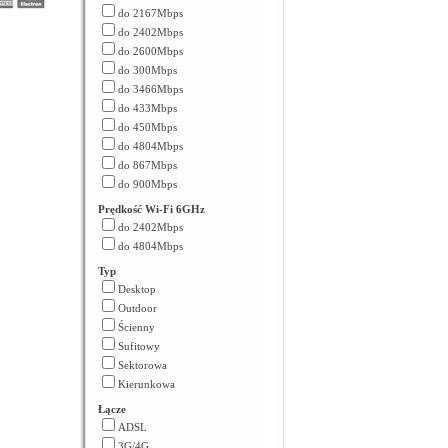
do 2167Mbps
do 2402Mbps
do 2600Mbps
do 300Mbps
do 3466Mbps
do 433Mbps
do 450Mbps
do 4804Mbps
do 867Mbps
do 900Mbps
Prędkość Wi-Fi 6GHz
do 2402Mbps
do 4804Mbps
Typ
Desktop
Outdoor
Ścienny
Sufitowy
Sektorowa
Kierunkowa
Łącze
ADSL
3G/4G