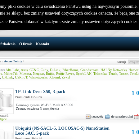
emy pliki cookies w celu świadczenia Państwu usług na najwyższym poziomie
nie ze sklepu bez zmiany ustawień dotyczących cookies oznacza, że będą one 
32 721 86 72
W koszyku jest 0 produktów(y)
cie Państwo dokonać w każdym czasie zmiany ustawień dotyczących cookies
support@wirelesslan.com.pl
Szkolenia
O firmie
Kontakt
a :
Access Pointy
/
sortuj:
nt:
Alta Labs
,
Asus
,
CC&C
,
Cudy
,
D-Link
,
FiberHome
,
Grandstream
,
HALNy Networks
,
Huawe
ys
,
MikroTik
,
Mimosa
,
Netgear
,
Ruijie
,
Ruijie Reyee
,
SparkLAN
,
Teltonika
,
Tenda
,
Tonze
,
TotoL
,
UPLink
,
USR IoT
,
Wisnetworks
,
Xiaomi
,
Zyxel
TP-Link Deco X50, 3-pack
1 0
Producent:
TP-Link
Domowy system Wi-Fi 6 Mesh AX3000
Zestaw zawiera 3 urządzenia
ępność:
szczegóły
do przechowalni
tępne
Ubiquiti (NS-5ACL-5, LOCO5AC-5) NanoStation
1 0
Loco 5AC, 5-pack
Producent:
Ubiquiti