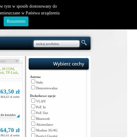
nowy klient
|
logowanie
, w tym w sposób dostosowany do
zamieszczane w Państwa urządzeniu
.
Rozumiem
i
,
IP-COM
,
ink
,
TP-Link
,
Antena
Stała
Demontowalna
63,50 zł
Dodatkowe opcje
864,63 zł netto
VLAN
PoE In
PoE Out
do koszyka
Bluetooth
Akumulator
64,70 zł
Modem 3G/4G
865,61 zł netto
Port(y) Gigabit