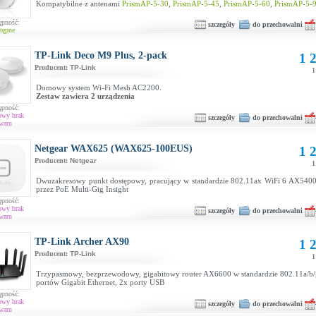
Kompatybilne z antenami
PrismAP-5-30
,
PrismAP-5-45
,
PrismAP-5-60
,
PrismAP-5-
ępność:
szczegóły
do przechowalni
tępne
TP-Link Deco M9 Plus, 2-pack
1 2
Producent:
TP-Link
1
Domowy system Wi-Fi Mesh AC2200.
Zestaw zawiera 2 urządzenia
ępność:
owy brak
szczegóły
do przechowalni
waru
Netgear WAX625 (WAX625-100EUS)
1 2
Producent:
Netgear
1
Dwuzakresowy punkt dostępowy, pracujący w standardzie 802.11ax WiFi 6 AX5400
przez PoE Multi-Gig Insight
ępność:
owy brak
szczegóły
do przechowalni
waru
TP-Link Archer AX90
1 2
Producent:
TP-Link
1
Trzypasmowy, bezprzewodowy, gigabitowy router AX6600 w standardzie 802.11a/b/g
portów Gigabit Ethernet, 2x porty USB
ępność:
owy brak
szczegóły
do przechowalni
waru