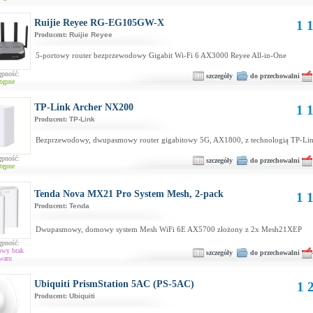
Ruijie Reyee RG-EG105GW-X
1 1
Producent:
Ruijie Reyee
5-portowy router bezprzewodowy Gigabit Wi-Fi 6 AX3000 Reyee All-in-One
ępność:
szczegóły
do przechowalni
tępne
TP-Link Archer NX200
1 1
Producent:
TP-Link
Bezprzewodowy, dwupasmowy router gigabitowy 5G, AX1800, z technologią TP-Li
ępność:
szczegóły
do przechowalni
tępne
Tenda Nova MX21 Pro System Mesh, 2-pack
1 1
Producent:
Tenda
Dwupasmowy, domowy system Mesh WiFi 6E AX5700 złożony z 2x Mesh21XEP
ępność:
owy brak
szczegóły
do przechowalni
waru
Ubiquiti PrismStation 5AC (PS-5AC)
1 
Producent:
Ubiquiti