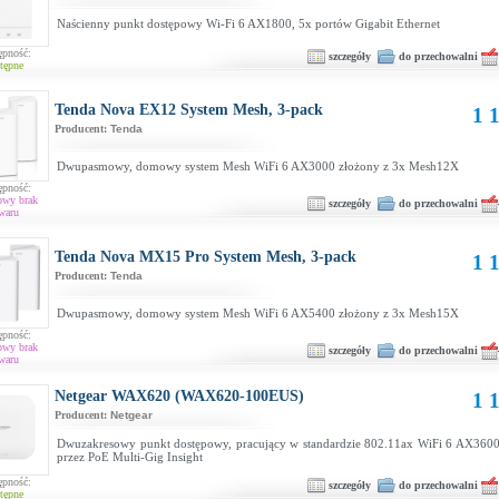
Naścienny punkt dostępowy Wi-Fi 6 AX1800, 5x portów Gigabit Ethernet
ępność:
szczegóły
do przechowalni
tępne
Tenda Nova EX12 System Mesh, 3-pack
1 1
Producent:
Tenda
Dwupasmowy, domowy system Mesh WiFi 6 AX3000 złożony z 3x Mesh12X
ępność:
owy brak
szczegóły
do przechowalni
waru
Tenda Nova MX15 Pro System Mesh, 3-pack
1 1
Producent:
Tenda
Dwupasmowy, domowy system Mesh WiFi 6 AX5400 złożony z 3x Mesh15X
ępność:
owy brak
szczegóły
do przechowalni
waru
Netgear WAX620 (WAX620-100EUS)
1 1
Producent:
Netgear
Dwuzakresowy punkt dostępowy, pracujący w standardzie 802.11ax WiFi 6 AX3600
przez PoE Multi-Gig Insight
ępność:
szczegóły
do przechowalni
tępne