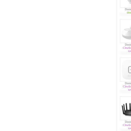
Dost
dos
Dost
Chwil
to
Dost
Chwil
to
Dost
Chwil
to