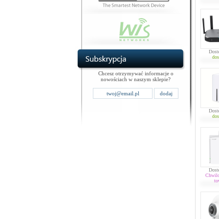
Dost
dos
Chcesz otrzymywać informacje o
nowościach w naszym sklepie?
Dost
dos
Dost
Chwil
to