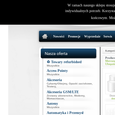
W ramach naszego sklepu stosuj
indywidualnych potrzeb. Korzysta
końcowym. Może
Nowości
Promocje
Wyprzedaże
Serwis
Kategori
Produce
Mercus
♻️ Towary refurbished
Ubiquiti
Wszystkie
Access Pointy
Wszystkie
Akcesoria
Cybanty/Obejmy
,
Opaski zaciskowe
,
Testery
,
Akcesoria GSM/LTE
Zestawy abonenckie
,
Modemy
,
Dost
Wzmacniacze
,
dos
Anteny
Wszystkie
Automatyka i Przemysł