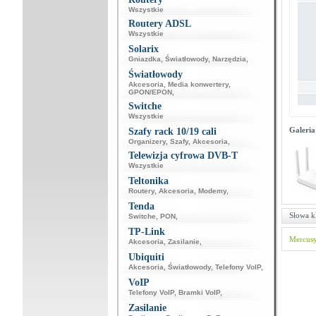
Wszystkie
Routery ADSL
Wszystkie
Solarix
Gniazdka
,
Światłowody
,
Narzędzia
,
Światłowody
Akcesoria
,
Media konwertery
,
GPON/EPON
,
Switche
Wszystkie
Galeria
Szafy rack 10/19 cali
Organizery
,
Szafy
,
Akcesoria
,
Telewizja cyfrowa DVB-T
Wszystkie
Teltonika
Routery
,
Akcesoria
,
Modemy
,
Tenda
Słowa k
Switche
,
PON
,
TP-Link
Mercus
Akcesoria
,
Zasilanie
,
Ubiquiti
Akcesoria
,
Światłowody
,
Telefony VoIP
,
VoIP
Telefony VoIP
,
Bramki VoIP
,
Zasilanie