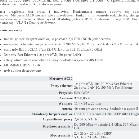
ością do 1200 Mb/s (300Mb/s dla sieci 2,4Ghz i 867Mb/s dla 5Ghz). Urządzenie posiada 4
y dookólne o zysku 5dBi, po dwie na pasmo.
alacja urządzenia jest prosta i intuicyjna. Konfiguracja routera odbywa się pop
netową. Mercusys AC10 posiada wiele przydatnych funkcji m.in. kontrolę rodzicielską, sieć g
nsowane zabezpieczenia. Mercusys AC10 obsługuje także IPTV i IPv6 oraz funkcje IGMP Pro
e oraz tagu VLAN i Quality of Service.
żniejsze cechy:
transmisja sieci bezprzewodowej w pasmach 2,4 GHz i 5GHz jednocześnie
maksymalna teoretyczna przepustowość: 1200 Mb/s (300Mb/s dla 2,4GHz i 867Mb/s dla 5G
standardy IEEE 802.11 b/g/n (2,4 GHz) oraz 802.11 a/n/ac (5 GHz)
3x porty Fast Ethernet (1x port WAN, 2x porty LAN)
cztery wbudowane zewnętrzne anteny dookólne o zysku 5 dBi każda
MU-MIMO, IPTV i IPv6
tryb punktu dostępowego
Mercusys AC10
1x port WAN 10/100 Mb/s Fast Ethernet
Porty ethernet
2x porty LAN 10/100 Mb/s Fast Ethernet
Przyciski
Reset/WPS
Zasilanie
9 V/0,85 A
Wymiary
114 x 94 x 26 mm
Anteny
4x zintegrowane anteny dookólne o zysku 5
Standardy bezprzewodowe
IEEE 802.11ac/n/a 5 GHz, IEEE 802.11b/g/
Częstotliwość pracy
2,4 GHz, 5 GHz
Do 300 Mb/s w paśmie 2,4 GHz, 867 Mb/s 
Prędkość transmisji
GHz
2,4 GHz < 20 dBm (EIRP)
Moc transmisji
5 GHz < 23 dBm (EIRP)