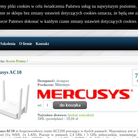
emy pliki cookies w celu świadczenia Państwu usług na najwyższym poziomie
nie ze sklepu bez zmiany ustawień dotyczących cookies oznacza, że będą one 
32 721 86 72
W koszyku jest 0 produktów(y)
cie Państwo dokonać w każdym czasie zmiany ustawień dotyczących cookies
support@wirelesslan.com.pl
Szkolenia
O firmie
Kontakt
ria:
Access Pointy
/
usys AC10
7
Dostępność:
dostępne
Mercusys
Producent:
szt:
Najtańsza dostawa:
(
pokaż wszystkie
)
DHL (przedpłata) - 18,00 zł
usys AC10
to bezprzewodowy router AC1200 pracujący w dwóch pasmach. Wyposażony jest w 3
net (1x WAN, 2x LAN). Pracuje w pasmach 2,4 GHz i 5 GHz jednocześnie, transmitując 