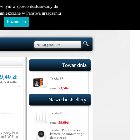
nowy klient
|
logowanie
, w tym w sposób dostosowany do
zamieszczane w Państwa urządzeniu
.
Rozumiem
9,40 zł
Tenda F3
64,55 zł netto
cena:
53,50zł
Tenda F6
cena:
59,60zł
Tenda CP6 obrotowa
x porty Fast
kamera do monitoringu
sieć WiFi z
domowego