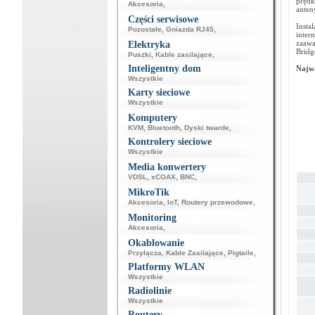
prędk
Akcesoria
,
anten
Części serwisowe
Inst
Pozostałe
,
Gniazda RJ45
,
inter
zaawa
Elektryka
Bridg
Puszki
,
Kable zasilające
,
Inteligentny dom
Najwa
Wszystkie
Karty sieciowe
Wszystkie
Komputery
KVM
,
Bluetooth
,
Dyski twarde
,
Kontrolery sieciowe
Wszystkie
Media konwertery
VDSL
,
xCOAX
,
BNC
,
MikroTik
Akcesoria
,
IoT
,
Routery przewodowe
,
Monitoring
Akcesoria
,
Okablowanie
Przyłącza
,
Kable Zasilające
,
Pigtaile
,
Platformy WLAN
Wszystkie
Radiolinie
Wszystkie
Routery