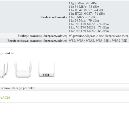
11g 6 Mb/s: -96 dBm
11g 54 Mb/s: -78 dBm
11n HT40 MCS7: -74 dBm
11n HT20 MCS7: -71 dBm
Czułość odbiornika
11a 6 Mb/s: -97 dBm
11a 54 Mb/s: -79 dBm
11ac VHT20 MCS8: -74 dBm
11ac VHT40 MCS9: -70 dBm
11ac VHT80 MCS9: -65 dBm
Funkcje transmisji bezprzewodowej
Włączanie/wyłączanie sieci bezprzewodow
Bezpieczeństwo transmisji bezprzewodowej
WEP, WPA / WPA2, WPA-PSK / WPA2-PSK
 produktu:
luczowe dla tego produktu:
ys
AC10