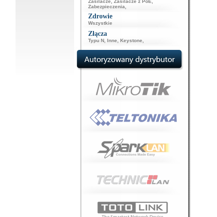
Zasilacze
,
Zasilacze z PoE
,
Zabezpieczenia
,
Zdrowie
Wszystkie
Złącza
Typu N
,
Inne
,
Keystone
,