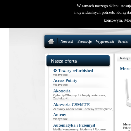
W ramach naszego sklepu stosuj
indywidualnych potrzeb. Korzysta
końcowym. Może
Nowości
Promocje
Wyprzedaże
Serwis
Katego
Merc
♻️ Towary refurbished
Wszystkie
Access Pointy
Wszystkie
Akcesoria
Cybanty/Obejmy
,
Uchwyty antenowe
,
Zaciskarki
,
Akcesoria GSM/LTE
Zestawy abonenckie
,
Anteny wewnętrzne
,
Anteny
Wszystkie
Merc
Automatyka i Przemysł
Ether
Media konwertery
,
Modemy / Routery
,