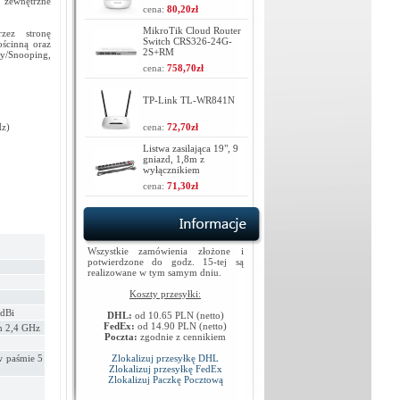
 zewnętrzne
cena:
80,20zł
MikroTik Cloud Router
rzez stronę
Switch CRS326-24G-
ościnną oraz
2S+RM
xy/Snooping,
cena:
758,70zł
TP-Link TL-WR841N
Hz)
cena:
72,70zł
Listwa zasilająca 19", 9
gniazd, 1,8m z
wyłącznikiem
cena:
71,30zł
Wszystkie zamówienia złożone i
potwierdzone do godz. 15-tej są
realizowane w tym samym dniu.
Koszty przesyłki:
 dBi
DHL:
od 10.65 PLN (netto)
FedEx:
od 14.90 PLN (netto)
n 2,4 GHz
Poczta:
zgodnie z cennikiem
w paśmie 5
Zlokalizuj przesyłkę DHL
Zlokalizuj przesyłkę FedEx
Zlokalizuj Paczkę Pocztową