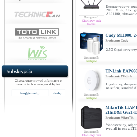
Bezprzewodowy route
2000 Mb/s; 10x gig
AL21400, taktowanie
Dostępność:
Chwilowy brak
towaru
Cudy M11000, 2
Producent:
Cudy
2.5G Gigabitowy trz
Dostępność:
dostępne
TP-Link EAP66
Producent:
TP-Link
Chcesz otrzymywać informacje o
nowościach w naszym sklepie?
Gigabitowy, dwupas
na suficie, standard
Dostępność:
dostępne
MikroTik LtAP 
2HnD&FG621-
Producent:
MikroTik
Wodoszczelny, odpo
typu all-in-one z L
Dostępność:
Chwilowy brak