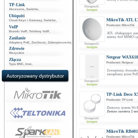
TP-Link
Dostępność:
Akcesoria
,
Switche
,
dostępne
Ubiquiti
MikroTik ATL 
Cloud Keys i Gateway
,
Switche
,
Producent:
MikroTik
VoIP
Bramki VoIP
,
Telefony VoIP
,
ATL obsługujące pas
anteny 4x4 MIMO i po
Zasilanie
Adaptery PoE
,
Zasilacze
,
Zabezpieczenia
,
Dostępność:
dostępne
Zdrowie
Wszystkie
Netgear WAX61
Złącza
Producent:
Netgear
Typu BNC
,
Inne
,
Zewnętrzny, dwuzakr
zarządzany przez PoE
Dostępność:
dostępne
TP-Link Deco X5
Producent:
TP-Link
Domowy system Wi-F
Zestaw zawiera 2 ur
Dostępność:
dostępne
MikroTik RB40
Producent:
MikroTik