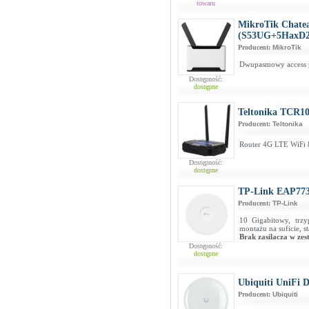
towaru
MikroTik Chate
(S53UG+5HaxD
Producent:
MikroTik
Dwupasmowy access po
Dostępność:
dostępne
Teltonika TCR10
Producent:
Teltonika
Router 4G LTE WiFi 
Dostępność:
dostępne
TP-Link EAP77
Producent:
TP-Link
10 Gigabitowy, tr
montażu na suficie, 
Brak zasilacza w zes
Dostępność:
dostępne
Ubiquiti UniFi 
Producent:
Ubiquiti