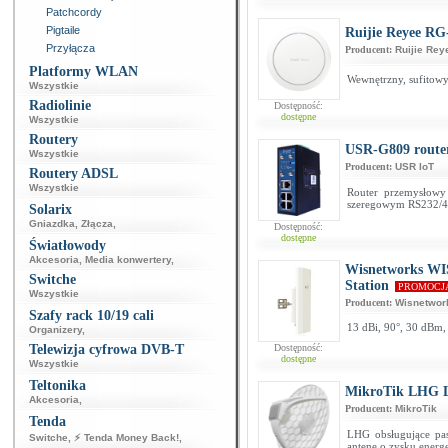
Patchcordy
Pigtaile
Ruijie Reyee R
Przyłącza
Producent:
Ruijie Rey
Platformy WLAN
Wewnętrzny, sufitowy
Wszystkie
Radiolinie
Dostępność:
dostępne
Wszystkie
Routery
USR-G809 route
Wszystkie
Producent:
USR IoT
Routery ADSL
Wszystkie
Router przemysłowy
szeregowym RS232/48
Solarix
Gniazdka
,
Złącza
,
Dostępność:
dostępne
Światłowody
Akcesoria
,
Media konwertery
,
Wisnetworks WI
Switche
Station
PROMOCJ
Wszystkie
Producent:
Wisnetwor
Szafy rack 10/19 cali
13 dBi, 90°, 30 dBm
Organizery
,
Telewizja cyfrowa DVB-T
Dostępność:
dostępne
Wszystkie
Teltonika
MikroTik LHG 
Akcesoria
,
Producent:
MikroTik
Tenda
LHG obsługujące pas
Switche
,
⚡ Tenda Money Back!
,
antenę o zysku energe