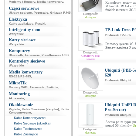
Modemy / Routery
,
Media konwertery
,
Kompletny zestaw 
MikroTik R11eL-EC
Części serwisowe
źródeł: internetu 3G/
Układy scalone
,
Pozostałe
,
Gniazda RJ45
,
Dostępność:
dostępne
Elektryka
Kable zasilające
,
Puszki
,
Inteligentny dom
TP-Link Deco P9
Wszystkie
Producent:
TP-Link
Karty sieciowe
Domowy system Wi-F
Wszystkie
Zestaw zawiera 3 ur
Komputery
Dostępność:
Bluetooth
,
Akcesoria
,
Przedłużacze USB
,
Chwilowy brak
towaru
Kontrolery sieciowe
Wszystkie
Ubiquiti (PBE-
Media konwertery
620
RS-232/RS-485
,
Producent:
Ubiquiti
MikroTik
Routery WiFi
,
Akcesoria
,
Switche
,
Dostępność:
Monitoring
dostępne
Akcesoria
,
Okablowanie
Ubiquiti UniFi D
Pigtaile
,
Kable Sieciowe (skrętka)
,
Kable
Pro-Sector)
Koncentryczne
,
Producent:
Ubiquiti
Kable Koncentryczne
Access point typu p
Kable Sieciowe (skrętka)
ponad 50 klientów
Un
Kable Telefoniczne
Dostępność:
dostępne
Kable Zasilające