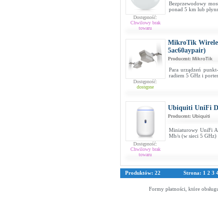
Bezprzewodowy most 
ponad 5 km lub płynni
Dostępność:
Chwilowy brak
towaru
MikroTik Wirele
5ac60aypair)
Producent:
MikroTik
Para urządzeń punkt
radiem 5 GHz i porte
Dostępność:
dostępne
Ubiquiti UniFi 
Producent:
Ubiquiti
Miniaturowy UniFi A
Mb/s (w sieci 5 GHz)
Dostępność:
Chwilowy brak
towaru
Produktów: 22
Strona:
1
2
3
Formy płatności, które obsług