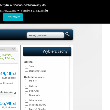
nowy klient
|
logowanie
, w tym w sposób dostosowany do
zamieszczane w Państwa urządzeniu
.
Rozumiem
i
,
IP-COM
,
ink
,
TP-Link
,
Antena
Stała
Demontowalna
49,40 zł
Dodatkowe opcje
40,16 zł netto
VLAN
t Ethernet i
PoE In
PoE Out
do koszyka
Bluetooth
Akumulator
55,90 zł
Modem 3G/4G
45,45 zł netto
Port(y) Gigabit