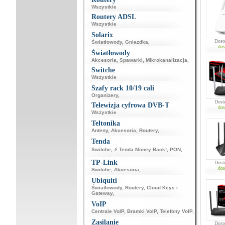
Wszystkie
Routery ADSL
Wszystkie
Solarix
Dost
Światłowody
,
Gniazdka
,
dos
Światłowody
Akcesoria
,
Spawarki
,
Mikrokanalizacja
,
Switche
Wszystkie
Szafy rack 10/19 cali
Organizery
,
Dost
Telewizja cyfrowa DVB-T
dos
Wszystkie
Teltonika
Anteny
,
Akcesoria
,
Routery
,
Tenda
Switche
,
⚡ Tenda Money Back!
,
PON
,
TP-Link
Dost
dos
Switche
,
Akcesoria
,
Ubiquiti
Światłowody
,
Routery
,
Cloud Keys i
Gateway
,
VoIP
Centrale VoIP
,
Bramki VoIP
,
Telefony VoIP
,
Zasilanie
Dost