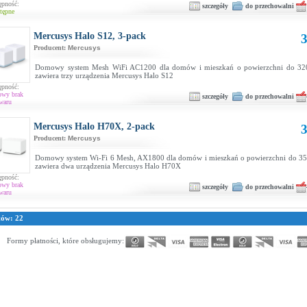
ępność:
szczegóły
do przechowalni
tępne
Mercusys Halo S12, 3-pack
3
Producent:
Mercusys
Domowy system Mesh WiFi AC1200 dla domów i mieszkań o powierzchni do 32
zawiera trzy urządzenia Mercusys Halo S12
ępność:
owy brak
szczegóły
do przechowalni
waru
Mercusys Halo H70X, 2-pack
3
Producent:
Mercusys
Domowy system Wi-Fi 6 Mesh, AX1800 dla domów i mieszkań o powierzchni do 3
zawiera dwa urządzenia Mercusys Halo H70X
ępność:
owy brak
szczegóły
do przechowalni
waru
tów: 22
Formy płatności, które obsługujemy: