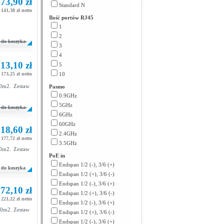
73,90 zł
Standard N
141,38 zł netto
Ilość portów RJ45
1
2
do koszyka
3
4
13,10 zł
5
173,25 zł netto
10
0m2. Zestaw
Pasmo
0.9GHz
5GHz
do koszyka
6GHz
60GHz
18,60 zł
2.4GHz
177,72 zł netto
3.5GHz
0m2. Zestaw
PoE in
Endspan 1/2 (-), 3/6 (+)
do koszyka
Endspan 1/2 (+), 3/6 (-)
Endspan 1/2 (-), 3/6 (+)
72,10 zł
Endspan 1/2 (+), 3/6 (-)
221,22 zł netto
Endspan 1/2 (-), 3/6 (+)
50m2. Zestaw
Endspan 1/2 (+), 3/6 (-)
Endspan 1/2 (-), 3/6 (+)