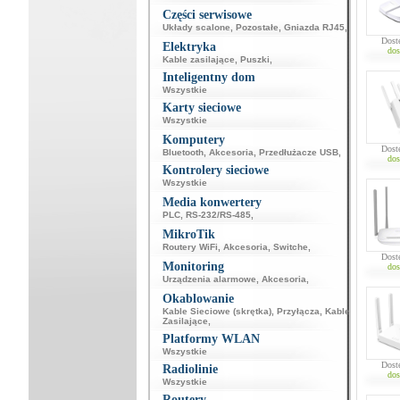
Części serwisowe
Układy scalone
,
Pozostałe
,
Gniazda RJ45
,
Dost
Elektryka
dos
Kable zasilające
,
Puszki
,
Inteligentny dom
Wszystkie
Karty sieciowe
Wszystkie
Komputery
Dost
Bluetooth
,
Akcesoria
,
Przedłużacze USB
,
dos
Kontrolery sieciowe
Wszystkie
Media konwertery
PLC
,
RS-232/RS-485
,
MikroTik
Routery WiFi
,
Akcesoria
,
Switche
,
Dost
Monitoring
dos
Urządzenia alarmowe
,
Akcesoria
,
Okablowanie
Kable Sieciowe (skrętka)
,
Przyłącza
,
Kable
Zasilające
,
Platformy WLAN
Wszystkie
Dost
Radiolinie
dos
Wszystkie
Routery