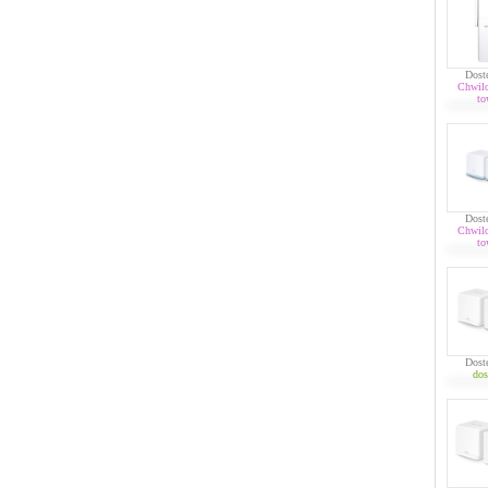
Dost
Chwil
to
Dost
Chwil
to
Dost
dos