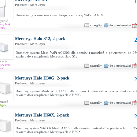
1
Producent:
Mercusys
Uniwersalny wzmacniacz sieci bezprzewodowej WiFi 6 AX1800
ępność:
owy brak
szczegóły
do przechowalni
waru
Mercusys Halo S12, 2-pack
2
Producent:
Mercusys
Domowy system Mesh WiFi AC1200 dla domów i mieszkań o powierzchni do 26
zawiera dwa urządzenia Mercusys Halo S12
ępność:
owy brak
szczegóły
do przechowalni
waru
Mercusys Halo H30G, 2-pack
2
Producent:
Mercusys
Domowy system Mesh WiFi AC100 dla domów i mieszkań o powierzchni do 26
zawiera dwa urządzenia Mercusys Halo H30G
ępność:
szczegóły
do przechowalni
tępne
Mercusys Halo H60X, 2-pack
2
Producent:
Mercusys
Domowy system Wi-Fi 6 Mesh, AX1500 dla domów i mieszkań o powierzchni do 3
zawiera dwa urządzenia Mercusys Halo H60X