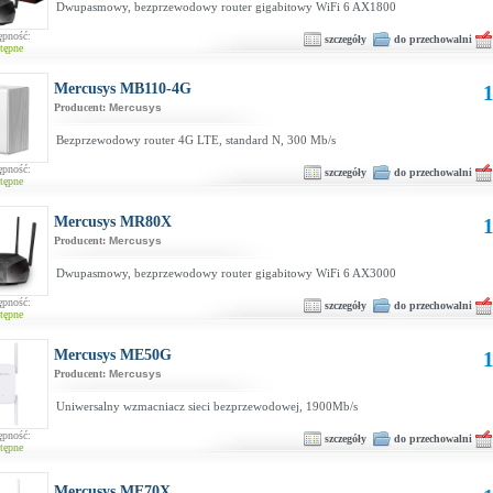
Dwupasmowy, bezprzewodowy router gigabitowy WiFi 6 AX1800
ępność:
szczegóły
do przechowalni
tępne
Mercusys MB110-4G
1
Producent:
Mercusys
Bezprzewodowy router 4G LTE, standard N, 300 Mb/s
ępność:
szczegóły
do przechowalni
tępne
Mercusys MR80X
1
Producent:
Mercusys
Dwupasmowy, bezprzewodowy router gigabitowy WiFi 6 AX3000
ępność:
szczegóły
do przechowalni
tępne
Mercusys ME50G
1
Producent:
Mercusys
Uniwersalny wzmacniacz sieci bezprzewodowej, 1900Mb/s
ępność:
szczegóły
do przechowalni
tępne
Mercusys ME70X