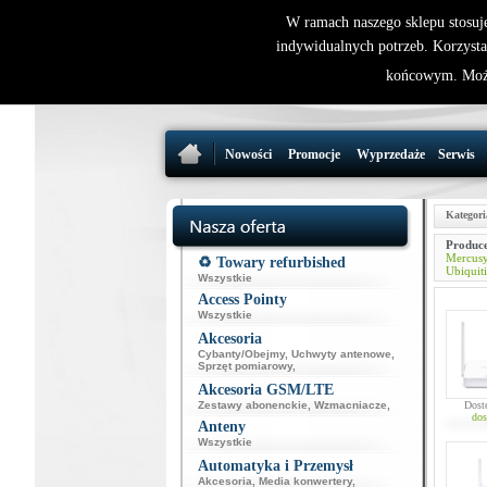
W ramach naszego sklepu stosuj
indywidualnych potrzeb. Korzysta
końcowym. Może
Nowości
Promocje
Wyprzedaże
Serwis
Kategori
Produce
Mercus
♻️ Towary refurbished
Ubiquiti
Wszystkie
Access Pointy
Wszystkie
Akcesoria
Cybanty/Obejmy
,
Uchwyty antenowe
,
Sprzęt pomiarowy
,
Akcesoria GSM/LTE
Zestawy abonenckie
,
Wzmacniacze
,
Dost
dos
Anteny
Wszystkie
Automatyka i Przemysł
Akcesoria
,
Media konwertery
,