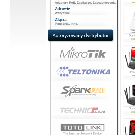
dos
Adaptery PoE
,
Zasilacze
,
Zabezpieczenia
,
Zdrowie
Wszystkie
Złącza
Typu BNC
,
Inne
,
Dost
dos
Dost
dos
Dost
dos