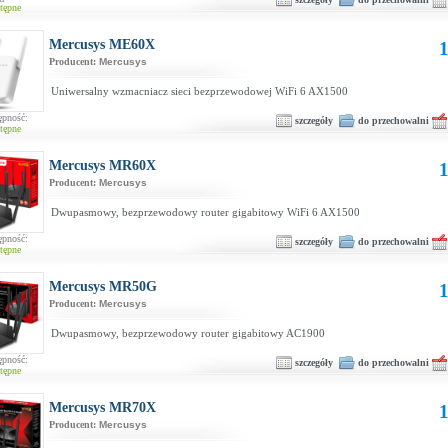
tępne
Mercusys ME60X
1
Producent:
Mercusys
Uniwersalny wzmacniacz sieci bezprzewodowej WiFi 6 AX1500
ępność:
szczegóły
do przechowalni
tępne
Mercusys MR60X
1
Producent:
Mercusys
Dwupasmowy, bezprzewodowy router gigabitowy WiFi 6 AX1500
ępność:
szczegóły
do przechowalni
tępne
Mercusys MR50G
1
Producent:
Mercusys
Dwupasmowy, bezprzewodowy router gigabitowy AC1900
ępność:
szczegóły
do przechowalni
tępne
Mercusys MR70X
1
Producent:
Mercusys