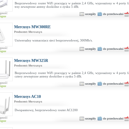
Bezprzewodowy router WiFi pracujący w paśmie 2,4 GHz, wyposażony w 4 porty fas
trzy zewnętrzne anteny dookólne o zysku 5 dBi.
ępność:
szczegóły
do przechowalni
tępne
Mercusys MW300RE
Producent:
Mercusys
Uniwersalny wzmacniacz sieci bezprzewodowej, 300Mb/s.
ępność:
szczegóły
do przechowalni
tępne
Mercusys MW325R
Producent:
Mercusys
Bezprzewodowy router WiFi pracujący w paśmie 2,4 GHz, wyposażony w 4 porty fas
cztery zewnętrzne anteny dookólne o zysku 5 dBi.
ępność:
szczegóły
do przechowalni
tępne
Mercusys AC10
Producent:
Mercusys
Dwupasmowy, bezprzewodowy router AC1200
ępność:
szczegóły
do przechowalni
tępne