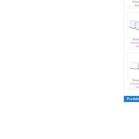
Dost
dos
Dost
Chwil
to
Dost
Chwil
to
Produk