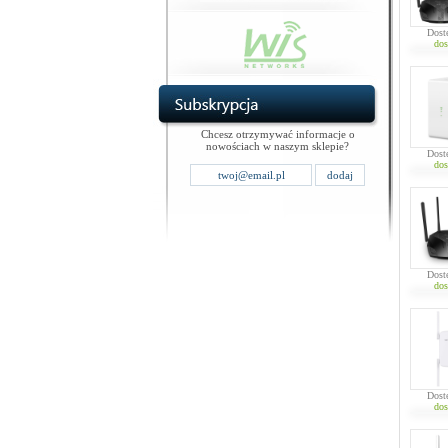
Dost
dos
Chcesz otrzymywać informacje o
nowościach w naszym sklepie?
Dost
dos
Dost
dos
Dost
dos