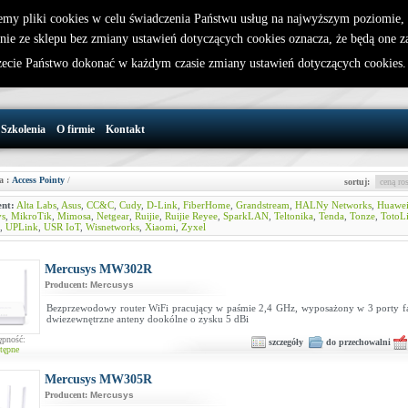
emy pliki cookies w celu świadczenia Państwu usług na najwyższym poziomie
nie ze sklepu bez zmiany ustawień dotyczących cookies oznacza, że będą one 
32 721 86 72
W koszyku jest 0 produktów(y)
cie Państwo dokonać w każdym czasie zmiany ustawień dotyczących cookies
support@wirelesslan.com.pl
Szkolenia
O firmie
Kontakt
a :
Access Pointy
/
sortuj:
nt:
Alta Labs
,
Asus
,
CC&C
,
Cudy
,
D-Link
,
FiberHome
,
Grandstream
,
HALNy Networks
,
Huawe
ys
,
MikroTik
,
Mimosa
,
Netgear
,
Ruijie
,
Ruijie Reyee
,
SparkLAN
,
Teltonika
,
Tenda
,
Tonze
,
TotoL
,
UPLink
,
USR IoT
,
Wisnetworks
,
Xiaomi
,
Zyxel
Mercusys MW302R
Producent:
Mercusys
Bezprzewodowy router WiFi pracujący w paśmie 2,4 GHz, wyposażony w 3 porty fas
dwiezewnętrzne anteny dookólne o zysku 5 dBi
ępność:
szczegóły
do przechowalni
tępne
Mercusys MW305R
Producent:
Mercusys