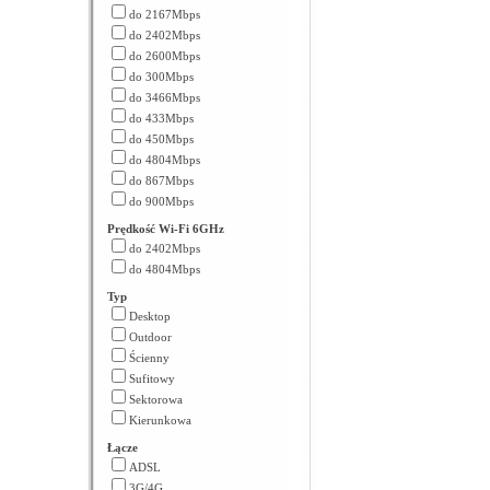
do 2167Mbps
do 2402Mbps
do 2600Mbps
do 300Mbps
do 3466Mbps
do 433Mbps
do 450Mbps
do 4804Mbps
do 867Mbps
do 900Mbps
Prędkość Wi-Fi 6GHz
do 2402Mbps
do 4804Mbps
Typ
Desktop
Outdoor
Ścienny
Sufitowy
Sektorowa
Kierunkowa
Łącze
ADSL
3G/4G