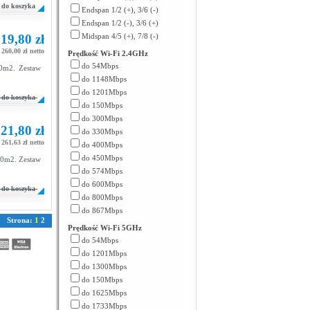
do koszyka
Endspan 1/2 (+), 3/6 (-)
Endspan 1/2 (-), 3/6 (+)
19,80 zł
Midspan 4/5 (+), 7/8 (-)
260,00 zł netto
Prędkość Wi-Fi 2.4GHz
do 54Mbps
0m2. Zestaw
do 1148Mbps
do 1201Mbps
do koszyka
do 150Mbps
do 300Mbps
21,80 zł
do 330Mbps
261,63 zł netto
do 400Mbps
do 450Mbps
50m2. Zestaw
do 574Mbps
do 600Mbps
do koszyka
do 800Mbps
do 867Mbps
Strona:
1
2
Prędkość Wi-Fi 5GHz
do 54Mbps
do 1201Mbps
do 1300Mbps
do 150Mbps
do 1625Mbps
do 1733Mbps