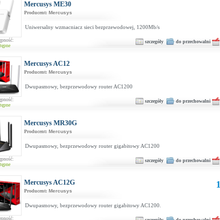
Mercusys ME30
Producent:
Mercusys
Uniwersalny wzmacniacz sieci bezprzewodowej, 1200Mb/s
ępność:
szczegóły
do przechowalni
tępne
Mercusys AC12
Producent:
Mercusys
Dwupasmowy, bezprzewodowy router AC1200
ępność:
szczegóły
do przechowalni
tępne
Mercusys MR30G
Producent:
Mercusys
Dwupasmowy, bezprzewodowy router gigabitowy AC1200
ępność:
szczegóły
do przechowalni
tępne
Mercusys AC12G
1
Producent:
Mercusys
Dwupasmowy, bezprzewodowy router gigabitowy AC1200.
ępność:
szczegóły
do przechowalni