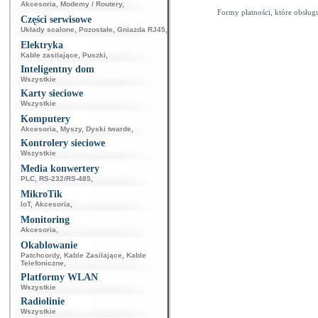
Akcesoria
,
Modemy / Routery
,
Formy płatności, które obsług
Części serwisowe
Układy scalone
,
Pozostałe
,
Gniazda RJ45
,
Elektryka
Kable zasilające
,
Puszki
,
Inteligentny dom
Wszystkie
Karty sieciowe
Wszystkie
Komputery
Akcesoria
,
Myszy
,
Dyski twarde
,
Kontrolery sieciowe
Wszystkie
Media konwertery
PLC
,
RS-232/RS-485
,
MikroTik
IoT
,
Akcesoria
,
Monitoring
Akcesoria
,
Okablowanie
Patchcordy
,
Kable Zasilające
,
Kable
Telefoniczne
,
Platformy WLAN
Wszystkie
Radiolinie
Wszystkie