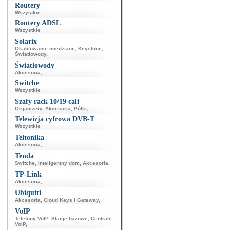
Routery
Wszystkie
Routery ADSL
Wszystkie
Solarix
Okablowanie miedziane
,
Keystone
,
Światłowody
,
Światłowody
Akcesoria
,
Switche
Wszystkie
Szafy rack 10/19 cali
Organizery
,
Akcesoria
,
Półki
,
Telewizja cyfrowa DVB-T
Wszystkie
Teltonika
Akcesoria
,
Tenda
Switche
,
Inteligentny dom
,
Akcesoria
,
TP-Link
Akcesoria
,
Ubiquiti
Akcesoria
,
Cloud Keys i Gateway
,
VoIP
Telefony VoIP
,
Stacje bazowe
,
Centrale
VoIP
,