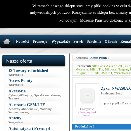
W ramach naszego sklepu stosujemy pliki cookies w celu 
indywidualnych potrzeb. Korzystanie ze sklepu bez zmiany 
32 721 86 
końcowym. Możecie Państwo dokonać w ka
support@wirele
Nowości
Promocje
Wyprzedaże
Serwis
Szkolenia
O firmie
Konta
Kategoria :
Access Pointy
/
Producent:
Alta Labs
,
Asus
,
CC&C
,
Cud
Mercusys
,
MikroTik
,
Mimosa
,
Netgear
,
R
♻️ Towary refurbished
Ubiquiti
,
UPLink
,
USR IoT
,
Wisnetwork
Wszystkie
Access Pointy
Wszystkie
Zyxel NWA50AX
Akcesoria
Producent:
Zyxel
Cybanty/Obejmy
,
Opaski zaciskowe
,
Testery
,
Łączna prędkość rad
Akcesoria GSM/LTE
Zestawy abonenckie
,
Modemy
,
Dostępność:
Wzmacniacze
,
Chwilowy brak
towaru
Anteny
Wszystkie
Produktów: 1
Automatyka i Przemysł