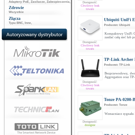
Adaptery PoE
,
Zasilacze
,
Zabezpieczenia
,
Dostępność:
Chwilowy brak
Zdrowie
towaru
Wszystkie
Złącza
Ubiquiti UniFi E
Typu BNC
,
Inne
,
Producent:
Ubiquiti
Kompaktowy UniFi Cl
zasilać całą sieć lub
Dostępność:
Chwilowy brak
towaru
TP-Link Archer
Producent:
TP-Link
Bezprzewodowy, dwu
Aggregation oraz TP
Dostępność:
Chwilowy brak
towaru
Tonze PA-0200-
Producent:
Tonze
Wzmacniacz sygnał
Dostępność:
dostępne