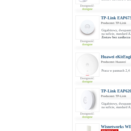
Dostępność:
dostępne
TP-Link EAP67
Producent:
TP-Link
Gigabitowy, dwupas
na suficie, standard
Zestaw bez zasilacza
Dostępność:
dostępne
Huawei eKitEng
Producent:
Huawei
Praca w pasmach 2,4 
Dostępność:
dostępne
TP-Link EAP62
Producent:
TP-Link
Gigabitowy, dwupas
na suficie, standard
Dostępność:
dostępne
Wisnetworks WIS
PROMOCJA