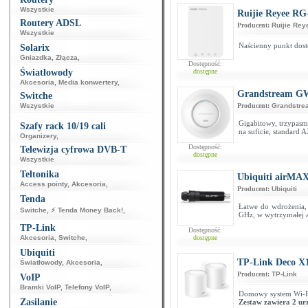
Wszystkie
Ruijie Reyee R
Routery ADSL
Producent:
Ruijie Rey
Wszystkie
Naścienny punkt dost
Solarix
Gniazdka
,
Złącza
,
Dostępność:
Światłowody
dostępne
Akcesoria
,
Media konwertery
,
Grandstream G
Switche
Wszystkie
Producent:
Grandstre
Gigabitowy, trzypa
Szafy rack 10/19 cali
na suficie, standard
Organizery
,
Dostępność:
Telewizja cyfrowa DVB-T
dostępne
Wszystkie
Teltonika
Ubiquiti airMAX
Access pointy
,
Akcesoria
,
Producent:
Ubiquiti
Tenda
Łatwe do wdrożenia,
Switche
,
⚡ Tenda Money Back!
,
GHz, w wytrzymałej 
TP-Link
Dostępność:
Akcesoria
,
Switche
,
dostępne
Ubiquiti
TP-Link Deco X1
Światłowody
,
Akcesoria
,
Producent:
TP-Link
VoIP
Bramki VoIP
,
Telefony VoIP
,
Domowy system Wi-F
Zasilanie
Zestaw zawiera 2 ur