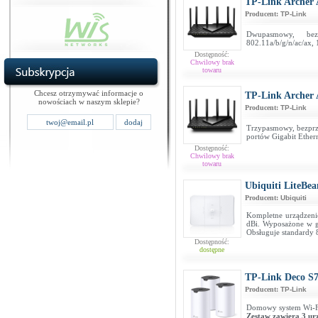
TP-Link Archer
Producent:
TP-Link
Dwupasmowy, bez
802.11a/b/g/n/ac/ax, 
Dostępność:
Chwilowy brak
towaru
Chcesz otrzymywać informacje o
TP-Link Archer
nowościach w naszym sklepie?
Producent:
TP-Link
Trzypasmowy, bezprze
portów Gigabit Ether
Dostępność:
Chwilowy brak
towaru
Ubiquiti LiteB
Producent:
Ubiquiti
Kompletne urządzen
dBi. Wyposażone w gi
Obsługuje standardy 
Dostępność:
dostępne
TP-Link Deco S7
Producent:
TP-Link
Domowy system Wi-F
Zestaw zawiera 3 ur