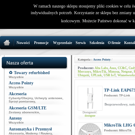
W ramach naszego sklepu stosujemy pliki cookies w celu 
indywidualnych potrzeb. Korzystanie ze sklepu bez zmiany 
32 721 86 
końcowym. Możecie Państwo dokonać w ka
support@wirele
Nowości
Promocje
Wyprzedaże
Serwis
Szkolenia
O firmie
Konta
Kategoria :
Access Pointy
/
Producent:
Alta Labs
,
Asus
,
CC&C
,
Cud
Mercusys
,
MikroTik
,
Mimosa
,
Netgear
,
R
♻️ Towary refurbished
Ubiquiti
,
UPLink
,
USR IoT
,
Wisnetwork
Wszystkie
Access Pointy
Wszystkie
TP-Link EAP673
Akcesoria
Producent:
TP-Link
Cybanty/Obejmy
,
Uchwyty antenowe
,
Sprzęt pomiarowy
,
Bezprzewodowy, naśc
Akcesoria GSM/LTE
Zestawy abonenckie
,
Dostępność:
dostępne
Anteny
Wszystkie
MikroTik LHG 
Automatyka i Przemysł
Producent:
MikroTik
Akcesoria
,
Modemy / Routery
,