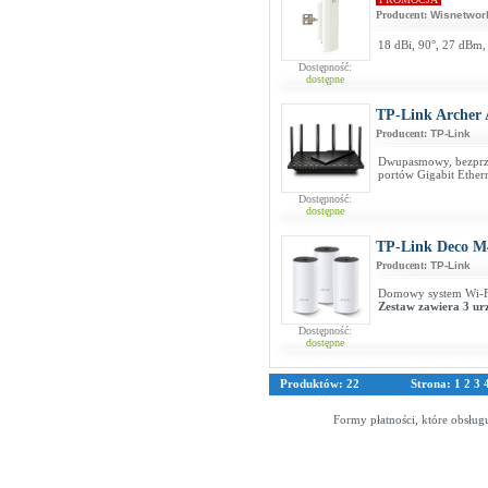
Producent:
Wisnetwor
18 dBi, 90°, 27 dBm,
Dostępność:
dostępne
TP-Link Archer
Producent:
TP-Link
Dwupasmowy, bezprze
portów Gigabit Ether
Dostępność:
dostępne
TP-Link Deco M4
Producent:
TP-Link
Domowy system Wi-
Zestaw zawiera 3 ur
Dostępność:
dostępne
Produktów: 22
Strona:
1
2
3
Formy płatności, które obsług