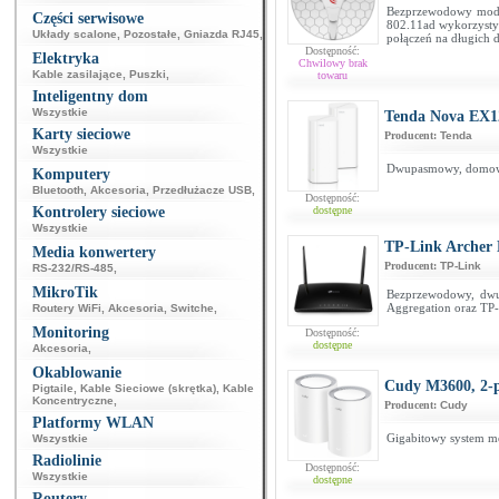
Bezprzewodowy mode
Części serwisowe
802.11ad wykorzystyw
Układy scalone
,
Pozostałe
,
Gniazda RJ45
,
połączeń na długich d
Dostępność:
Elektryka
Chwilowy brak
Kable zasilające
,
Puszki
,
towaru
Inteligentny dom
Wszystkie
Tenda Nova EX12
Karty sieciowe
Producent:
Tenda
Wszystkie
Dwupasmowy, domowy
Komputery
Bluetooth
,
Akcesoria
,
Przedłużacze USB
,
Dostępność:
Kontrolery sieciowe
dostępne
Wszystkie
TP-Link Archer
Media konwertery
Producent:
TP-Link
RS-232/RS-485
,
MikroTik
Bezprzewodowy, dwu
Aggregation oraz TP
Routery WiFi
,
Akcesoria
,
Switche
,
Monitoring
Dostępność:
dostępne
Akcesoria
,
Okablowanie
Cudy M3600, 2-
Pigtaile
,
Kable Sieciowe (skrętka)
,
Kable
Koncentryczne
,
Producent:
Cudy
Platformy WLAN
Gigabitowy system m
Wszystkie
Radiolinie
Dostępność:
Wszystkie
dostępne
Routery