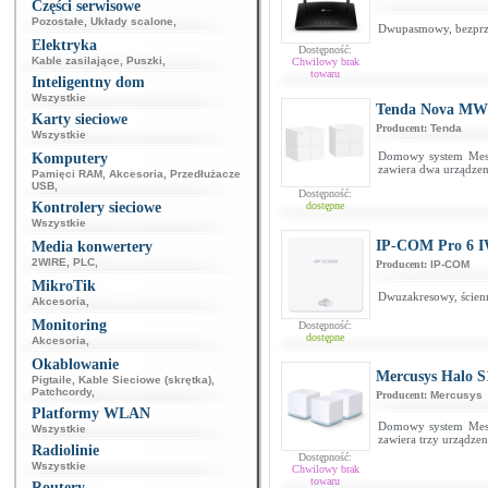
Części serwisowe
Pozostałe
,
Układy scalone
,
Dwupasmowy, bezprz
Elektryka
Dostępność:
Kable zasilające
,
Puszki
,
Chwilowy brak
towaru
Inteligentny dom
Wszystkie
Tenda Nova MW6
Karty sieciowe
Producent:
Tenda
Wszystkie
Domowy system Mesh
Komputery
zawiera dwa urządze
Pamięci RAM
,
Akcesoria
,
Przedłużacze
USB
,
Dostępność:
Kontrolery sieciowe
dostępne
Wszystkie
IP-COM Pro 6 
Media konwertery
2WIRE
,
PLC
,
Producent:
IP-COM
MikroTik
Dwuzakresowy, ścien
Akcesoria
,
Monitoring
Dostępność:
dostępne
Akcesoria
,
Okablowanie
Mercusys Halo S
Pigtaile
,
Kable Sieciowe (skrętka)
,
Patchcordy
,
Producent:
Mercusys
Platformy WLAN
Domowy system Mesh
Wszystkie
zawiera trzy urządze
Radiolinie
Dostępność:
Wszystkie
Chwilowy brak
towaru
Routery