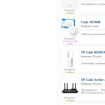
Dwuzakresowy, ścien
Dostępność:
dostępne
Cudy AP3600
Producent:
Cudy
Sufitowy access poin
Dostępność:
Chwilowy brak
towaru
TP-Link RE605
Producent:
TP-Link
Uniwersalny wzmacni
Dostępność:
dostępne
TP-Link Archer
Producent:
TP-Link
Dwupasmowy, bez
802.11a/b/g/n/ac/ax, 
Dostępność:
dostępne