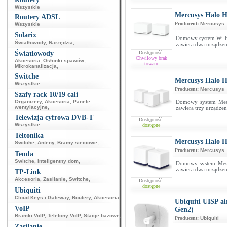
Wszystkie
Mercusys Halo H
Routery ADSL
Producent:
Mercusys
Wszystkie
Solarix
Domowy system Wi-Fi
Światłowody
,
Narzędzia
,
zawiera dwa urządze
Światłowody
Dostępność:
Chwilowy brak
Akcesoria
,
Osłonki spawów
,
towaru
Mikrokanalizacja
,
Switche
Mercusys Halo H
Wszystkie
Producent:
Mercusys
Szafy rack 10/19 cali
Organizery
,
Akcesoria
,
Panele
Domowy system Mesh
wentylacyjne
,
zawiera trzy urządze
Telewizja cyfrowa DVB-T
Dostępność:
Wszystkie
dostępne
Teltonika
Mercusys Halo H
Switche
,
Anteny
,
Bramy sieciowe
,
Producent:
Mercusys
Tenda
Switche
,
Inteligentny dom
,
Domowy system Mesh
zawiera dwa urządze
TP-Link
Akcesoria
,
Zasilanie
,
Switche
,
Dostępność:
dostępne
Ubiquiti
Cloud Keys i Gateway
,
Routery
,
Akcesoria
,
Ubiquiti UISP 
VoIP
Gen2)
Bramki VoIP
,
Telefony VoIP
,
Stacje bazowe
,
Producent:
Ubiquiti
Zasilanie