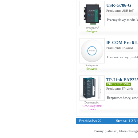
USR-G786-G
Producent:
USR IoT
Przemysłowy media 
Dostępność:
dostępne
IP-COM Pro 6 Li
Producent:
IP-COM
Dwuzakresowy punkt 
Dostępność:
dostępne
TP-Link EAP225
PRODUKT DNIA
Producent:
TP-Link
Bezprzewodowy, zew
Dostępność:
Chwilowy brak
towaru
Produktów: 22
Strona:
1
2
3
Formy płatności, które obsług