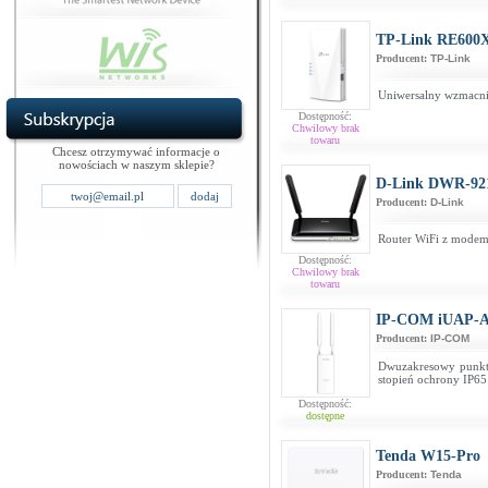
TP-Link RE600
Producent:
TP-Link
Uniwersalny wzmacni
Dostępność:
Chwilowy brak
towaru
Chcesz otrzymywać informacje o
nowościach w naszym sklepie?
D-Link DWR-92
Producent:
D-Link
Router WiFi z mode
Dostępność:
Chwilowy brak
towaru
IP-COM iUAP-AC
Producent:
IP-COM
Dwuzakresowy punkt
stopień ochrony IP65
Dostępność:
dostępne
Tenda W15-Pro
Producent:
Tenda