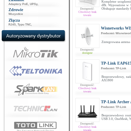
Kompletne urządzen
Adaptery PoE
,
UPSy
,
dBi. Wyposażone w 1x
Obsługuje standardy 
Dostępność:
Zdrowie
Chwilowy brak
Wszystkie
towaru
Złącza
RJ45
,
Typu TNC
,
Wisnetworks WIS
Producent:
Wisnetwor
Zintegrowana antena
Dostępność:
dostępne
TP-Link EAP615
Producent:
TP-Link
Bezprzewodowy, naś
AX1800
Dostępność:
Chwilowy brak
towaru
TP-Link Archer
Producent:
TP-Link
Bezprzewodowy router
USB 3.0, OneMesh, 
Dostępność:
Chwilowy brak
towaru