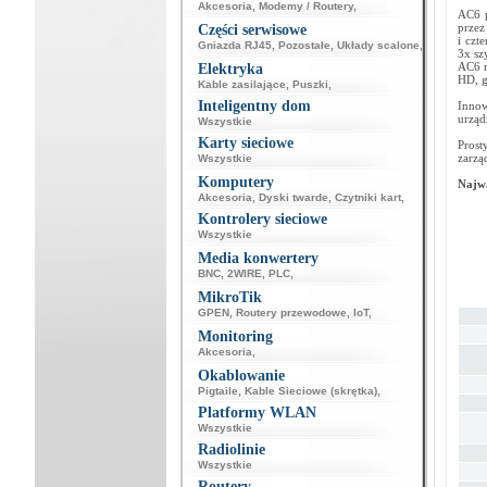
Akcesoria
,
Modemy / Routery
,
AC6 p
przez
Części serwisowe
i czt
Gniazda RJ45
,
Pozostałe
,
Układy scalone
,
3x sz
AC6 m
Elektryka
HD, g
Kable zasilające
,
Puszki
,
Inteligentny dom
Innow
urząd
Wszystkie
Karty sieciowe
Prost
zarzą
Wszystkie
Komputery
Najwa
Akcesoria
,
Dyski twarde
,
Czytniki kart
,
Kontrolery sieciowe
Wszystkie
Media konwertery
BNC
,
2WIRE
,
PLC
,
MikroTik
GPEN
,
Routery przewodowe
,
IoT
,
Monitoring
Akcesoria
,
Okablowanie
Pigtaile
,
Kable Sieciowe (skrętka)
,
Platformy WLAN
Wszystkie
Radiolinie
Wszystkie
Routery