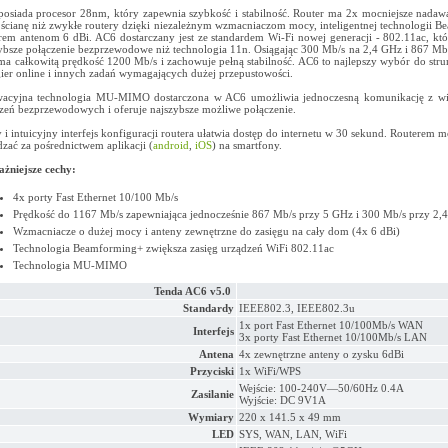
osiada procesor 28nm, który zapewnia szybkość i stabilność. Router ma 2x mocniejsze nadaw
 ścianę niż zwykłe routery dzięki niezależnym wzmacniaczom mocy, inteligentnej technologii 
erem antenom 6 dBi. AC6 dostarczany jest ze standardem Wi-Fi nowej generacji - 802.11ac, kt
ybsze połączenie bezprzewodowe niż technologia 11n. Osiągając 300 Mb/s na 2,4 GHz i 867 Mb
a całkowitą prędkość 1200 Mb/s i zachowuje pełną stabilność. AC6 to najlepszy wybór do str
ier online i innych zadań wymagających dużej przepustowości.
acyjna technologia MU-MIMO dostarczona w AC6 umożliwia jednoczesną komunikację z wię
zeń bezprzewodowych i oferuje najszybsze możliwe połączenie.
y i intuicyjny interfejs konfiguracji routera ułatwia dostęp do internetu w 30 sekund. Routerem 
dzać za pośrednictwem aplikacji (
android
,
iOS
) na smartfony.
żniejsze cechy:
4x porty Fast Ethernet 10/100 Mb/s
Prędkość do 1167 Mb/s zapewniająca jednocześnie 867 Mb/s przy 5 GHz i 300 Mb/s przy 2
Wzmacniacze o dużej mocy i anteny zewnętrzne do zasięgu na cały dom (4x 6 dBi)
Technologia Beamforming+ zwiększa zasięg urządzeń WiFi 802.11ac
Technologia MU-MIMO
Tenda AC6 v5.0
Standardy
IEEE802.3, IEEE802.3u
1x port Fast Ethernet 10/100Mb/s WAN
Interfejs
3x porty Fast Ethernet 10/100Mb/s LAN
Antena
4x zewnętrzne anteny o zysku 6dBi
Przyciski
1x WiFi/WPS
Wejście: 100-240V—50/60Hz 0.4A
Zasilanie
Wyjście: DC 9V1A
Wymiary
220 x 141.5 x 49 mm
LED
SYS, WAN, LAN, WiFi