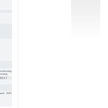
ondensing
ensing
168.0.1
and WiFi