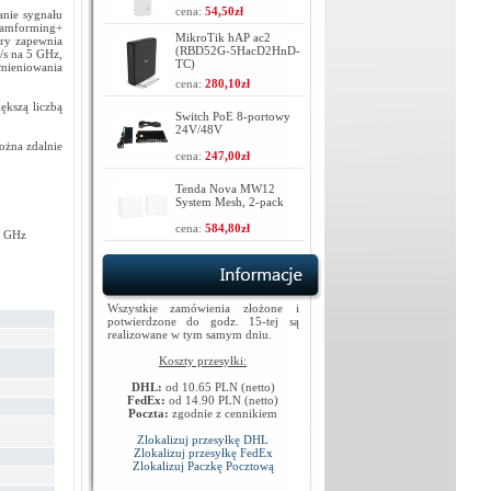
cena:
54,50zł
anie sygnału
Beamforming+
MikroTik hAP ac2
óry zapewnia
(RBD52G-5HacD2HnD-
/s na 5 GHz,
TC)
umieniowania
cena:
280,10zł
kszą liczbą
Switch PoE 8-portowy
24V/48V
można zdalnie
cena:
247,00zł
Tenda Nova MW12
System Mesh, 2-pack
cena:
584,80zł
,4 GHz
Wszystkie zamówienia złożone i
potwierdzone do godz. 15-tej są
realizowane w tym samym dniu.
Koszty przesyłki:
DHL:
od 10.65 PLN (netto)
FedEx:
od 14.90 PLN (netto)
Poczta:
zgodnie z cennikiem
Zlokalizuj przesyłkę DHL
Zlokalizuj przesyłkę FedEx
Zlokalizuj Paczkę Pocztową