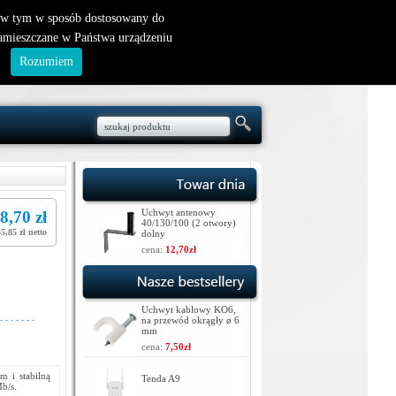
nowy klient
|
logowanie
, w tym w sposób dostosowany do
zamieszczane w Państwa urządzeniu
.
Rozumiem
Uchwyt antenowy
8,70 zł
40/130/100 (2 otwory)
55,85 zł netto
dolny
cena:
12,70zł
Uchwyt kablowy KO6,
na przewód okrągły ø 6
mm
cena:
7,50zł
m i stabilną
Tenda A9
b/s.