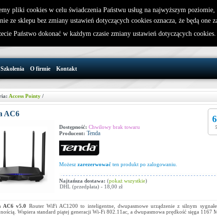
emy pliki cookies w celu świadczenia Państwu usług na najwyższym poziomie
nie ze sklepu bez zmiany ustawień dotyczących cookies oznacza, że będą one 
32 721 86 72
W koszyku jest 0 produktów(y)
cie Państwo dokonać w każdym czasie zmiany ustawień dotyczących cookies
support@wirelesslan.com.pl
Szkolenia
O firmie
Kontakt
ria:
Access Pointy
/
a AC6
6
Dostępność:
Chwilowy brak towaru
Tenda
Producent:
Możesz
zarezerwować
ten produkt po zalogowaniu.
Najtańsza dostawa:
(
pokaż wszystkie
)
DHL (przedpłata) - 18,00 zł
a AC6 v5.0
Router WiFi AC1200 to inteligentne, dwupasmowe urządzenie z silnym sygnałe
nością. Wspiera standard piątej generacji Wi-Fi 802.11ac, a dwupasmowa prędkość sięga 1167 M