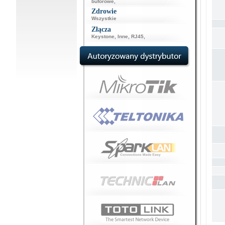
buforowe
,
Zdrowie
Wszystkie
Złącza
Keystone
,
Inne
,
RJ45
,