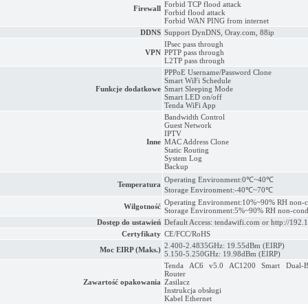
Forbid TCP flood attack
Firewall
Forbid flood attack
Forbid WAN PING from internet
DDNS
Support DynDNS, Oray.com, 88ip
IPsec pass through
VPN
PPTP pass through
L2TP pass through
PPPoE Username/Password Clone
Smart WiFi Schedule
Funkcje dodatkowe
Smart Sleeping Mode
Smart LED on/off
Tenda WiFi App
Bandwidth Control
Guest Network
IPTV
Inne
MAC Address Clone
Static Routing
System Log
Backup
Operating Environment:0℃~40℃
Temperatura
Storage Environment:-40℃~70℃
Operating Environment:10%~90% RH non-c
Wilgotność
Storage Environment:5%~90% RH non-cond
Dostęp do ustawień
Default Access: tendawifi.com or http://192.
Certyfikaty
CE/FCC/RoHS
2.400-2.4835GHz: 19.55dBm (EIRP)
Moc EIRP (Maks.)
5.150-5.250GHz: 19.98dBm (EIRP)
Tenda AC6 v5.0 AC1200 Smart Dual-B
Router
Zawartość opakowania
Zasilacz
Instrukcja obsługi
Kabel Ethernet