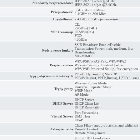
IEEE 802.11ac/a/n @5GHz
Standardy bezprzewodowe
IEEE 802.11b/g/n @2.4GHz
5GHz: do 867 Mb/s
Przepustowość
2.4GHz: do 300 Mb/s
Częstotliwość
2,4 GHz i 5 GHz jednocześnie
CE:
<20dBm(2.4G)
Moc transmisji
<23dBm(5G)
FCC:
<30dBm
SSID Broadcast: Enable/Disable
Transmission Power: high, medium, low
Podstawowe funkcje
Beamforming
MU-MIMO
WPA-PSK/WPA2-PSK, WPA/WPA2
Bezpieczeństwo
Wireless Security: Enable/Disable
WPS(WiFi Protected Set-up) fast encryption
PPPoE, Dynamic IP, Static IP
Typy połączeń internetowych
PPPoE(Russia), PPTP(Russia), L2TP(Russia)
Wireless Router Mode
Universal Repeater Mode
Tryby pracy
WISP Mode
AP Mode
DHCP Server
DHCP Server
DHCP Client List
DHCP Reservation
Port Forwarding
Virtual Server
DMZ Host
UPnP
Client Filter (support blacklist and whitelist)
Zabezpieczenia
Parental Control
Remote Management
Forbid UDP flood attack