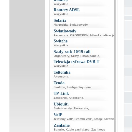
Wszystkie
Routery ADSL
Wszystkie
Solarix
Narzędzia
,
Światłowody
,
Światłowody
Akcesoria
,
GPON/EPON
,
Mikrokanalizacja
,
Switche
Wszystkie
Szafy rack 10/19 cali
Organizery
,
Szafy
,
Patch panele
,
Telewizja cyfrowa DVB-T
Wszystkie
Teltonika
Akcesoria
,
Tenda
Switche
,
Inteligentny dom
,
TP-Link
Zasilanie
,
Akcesoria
,
Ubiquiti
Światłowody
,
Akcesoria
,
VoIP
Telefony VoIP
,
Bramki VoIP
,
Stacje bazowe
,
Zasilanie
Baterie
,
Kable zasilające
,
Zasilacze