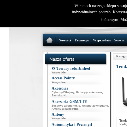
W ramach naszego sklepu stosuj
indywidualnych potrzeb. Korzysta
końcowym. Może
Nowości
Promocje
Wyprzedaże
Serwis
Katego
Tend
♻️ Towary refurbished
Wszystkie
Access Pointy
Wszystkie
Akcesoria
Cybanty/Obejmy
,
Uchwyty antenowe
,
Zaciskarki
,
Akcesoria GSM/LTE
Zestawy abonenckie
,
Anteny zewnętrzne
,
Anteny wewnętrzne
,
Anteny
Wszystkie
Tend
wydaj
Automatyka i Przemysł