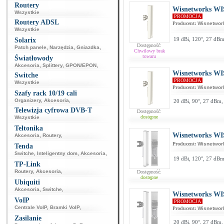
Routery
Wisnetworks WIS
Wszystkie
PROMOCJA
Routery ADSL
Producent:
Wisnetwor
Wszystkie
19 dBi, 120°, 27 dB
Solarix
Dostępność:
Patch panele
,
Narzędzia
,
Gniazdka
,
Chwilowy brak
towaru
Światłowody
Akcesoria
,
Splittery
,
GPON/EPON
,
Wisnetworks WIS
Switche
PROMOCJA
Wszystkie
Producent:
Wisnetwor
Szafy rack 10/19 cali
Organizery
,
Akcesoria
,
20 dBi, 90°, 27 dBm,
Telewizja cyfrowa DVB-T
Dostępność:
dostępne
Wszystkie
Teltonika
Wisnetworks WIS
Akcesoria
,
Routery
,
Producent:
Wisnetwor
Tenda
Switche
,
Inteligentny dom
,
Akcesoria
,
19 dBi, 120°, 27 dB
TP-Link
Routery
,
Akcesoria
,
Dostępność:
dostępne
Ubiquiti
Akcesoria
,
Switche
,
Wisnetworks WIS
VoIP
PROMOCJA
Centrale VoIP
,
Bramki VoIP
,
Producent:
Wisnetwor
Zasilanie
20 dBi, 90°, 27 dBm,