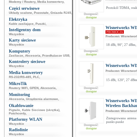
Modemy / Routery
,
Media konwertery
,
Protokól TDMA, real
Części serwisowe
Układy scalone
,
Pozostałe
,
Gniazda RJ45
,
Dostępność:
dostępne
Elektryka
Kable zasilające
,
Puszki
,
Wisnetworks WIS
Inteligentny dom
PROMOCJA
Wszystkie
Producent:
Wisnetwor
Karty sieciowe
Wszystkie
18 dBi, 90°, 27 dBm,
Komputery
Dostępność:
dostępne
Zasilacze
,
Akcesoria
,
Przedłużacze USB
,
Kontrolery sieciowe
Wisnetworks WIS
Wszystkie
Producent:
Wisnetwor
Media konwertery
RS-232/RS-485
,
PLC
,
15 dBi, 120°, 27 dB
MikroTik
Routery WiFi
,
GPEN
,
Akcesoria
,
Dostępność:
dostępne
Monitoring
Akcesoria
,
Urządzenia alarmowe
,
Wisnetworks WI
Okablowanie
Wireless Backha
Pigtaile
,
Kable Sieciowe (skrętka)
,
Producent:
Wisnetwor
Patchcordy
,
Zintegrowana anten
Platformy WLAN
punkt-punkt
Wszystkie
Dostępność:
dostępne
Radiolinie
Wszystkie