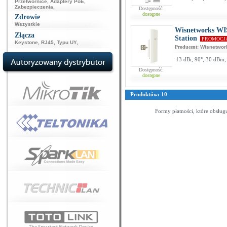
Przetwornice
,
Adaptery PoE
,
Zabezpieczenia
,
Dostępność:
dostępne
Zdrowie
Wszystkie
Wisnetworks WI
Złącza
Station
PROMOCJ
Keystone
,
RJ45
,
Typu UY
,
Producent:
Wisnetwor
13 dBi, 90°, 30 dBm
Dostępność:
dostępne
Produktów: 10
Formy płatności, które obsług