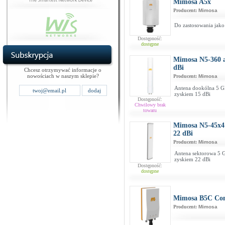
Mimosa A5x
Producent:
Mimosa
Do zastosowania jak
Dostępność:
dostępne
Mimosa N5-360 a
dBi
Chcesz otrzymywać informacje o
nowościach w naszym sklepie?
Producent:
Mimosa
Antena dookólna 5 G
zyskiem 15 dBi
Dostępność:
Chwilowy brak
towaru
Mimosa N5-45x4 
22 dBi
Producent:
Mimosa
Antena sektorowa 5 G
zyskiem 22 dBi
Dostępność:
dostępne
Mimosa B5C Con
Producent:
Mimosa