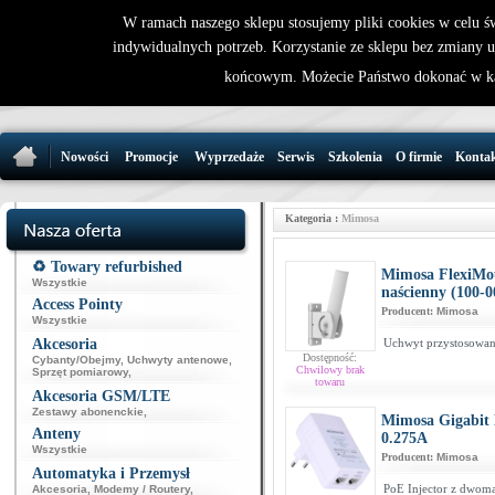
W ramach naszego sklepu stosujemy pliki cookies w celu 
indywidualnych potrzeb. Korzystanie ze sklepu bez zmiany 
32 721 86 
końcowym. Możecie Państwo dokonać w ka
support@wirele
Nowości
Promocje
Wyprzedaże
Serwis
Szkolenia
O firmie
Konta
Kategoria :
Mimosa
♻️ Towary refurbished
Mimosa FlexiMo
Wszystkie
naścienny (100-0
Access Pointy
Producent:
Mimosa
Wszystkie
Akcesoria
Uchwyt przystosowan
Dostępność:
Cybanty/Obejmy
,
Uchwyty antenowe
,
Chwilowy brak
Sprzęt pomiarowy
,
towaru
Akcesoria GSM/LTE
Zestawy abonenckie
,
Mimosa Gigabit 
Anteny
0.275A
Wszystkie
Producent:
Mimosa
Automatyka i Przemysł
PoE Injector z dwom
Akcesoria
,
Modemy / Routery
,