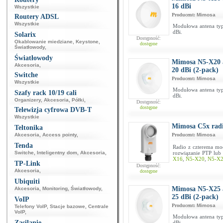
16 dBi
Wszystkie
Producent:
Mimosa
Routery ADSL
Wszystkie
Modułowa antena ty
dBi.
Solarix
Dostępność:
Okablowanie miedziane
,
Keystone
,
dostępne
Światłowody
,
Światłowody
Mimosa N5-X20 a
Akcesoria
,
20 dBi (2-pack)
Switche
Producent:
Mimosa
Wszystkie
Modułowa antena ty
Szafy rack 10/19 cali
dBi.
Organizery
,
Akcesoria
,
Półki
,
Dostępność:
dostępne
Telewizja cyfrowa DVB-T
Wszystkie
Mimosa C5x radi
Teltonika
Akcesoria
,
Access pointy
,
Producent:
Mimosa
Tenda
Radio z czterema mo
Switche
,
Inteligentny dom
,
Akcesoria
,
rozwiązanie PTP lub
X16
,
N5-X20
,
N5-X
TP-Link
Dostępność:
Akcesoria
,
dostępne
Ubiquiti
Mimosa N5-X25 a
Akcesoria
,
Monitoring
,
Światłowody
,
25 dBi (2-pack)
VoIP
Producent:
Mimosa
Telefony VoIP
,
Stacje bazowe
,
Centrale
VoIP
,
Modułowa antena ty
Zasilanie
dBi.