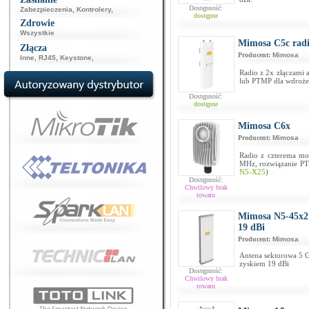
Dostępność:
Zabezpieczenia
,
Kontrolery
,
dostępne
Zdrowie
Wszystkie
Mimosa C5c radi
Złącza
Producent:
Mimosa
Inne
,
RJ45
,
Keystone
,
Radio z 2x złączami 
lub PTMP dla wdroż
Dostępność:
dostępne
Mimosa C6x
Producent:
Mimosa
Radio z czterema mo
MHz, rozwiązanie PT
N5-X25
)
Dostępność:
Chwilowy brak
towaru
Mimosa N5-45x2 
19 dBi
Producent:
Mimosa
Antena sektorowa 5 G
zyskiem 19 dBi
Dostępność:
Chwilowy brak
towaru