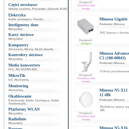
Dostępność:
Części serwisowe
Chwilowy brak
towaru
Układy scalone
,
Pozostałe
,
Gniazda RJ45
,
Elektryka
Mimosa Gigabit 
Kable zasilające
,
Puszki
,
Producent:
Mimosa
Inteligentny dom
Wszystkie
PoE Injector z dwoma
Karty sieciowe
Wszystkie
Dostępność:
dostępne
Komputery
Akcesoria
,
Myszy
,
Dyski twarde
,
Mimosa Advance
Kontrolery sieciowe
C5 (100‐00043)
Wszystkie
Producent:
Mimosa
Media konwertery
PLC
,
RS-232/RS-485
,
Uchwyt przystosowan
MikroTik
Dostępność:
Chwilowy brak
IoT
,
Akcesoria
,
towaru
Monitoring
Mimosa N5-X12 a
Akcesoria
,
12 dBi
Okablowanie
Producent:
Mimosa
Patchcordy
,
Kable Zasilające
,
Kable
Telefoniczne
,
Modułowa antena ty
Platformy WLAN
dBi.
Dostępność:
Wszystkie
Chwilowy brak
Radiolinie
towaru
Wszystkie
Mimosa N5-X16 a
Routery