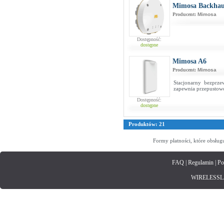
Mimosa Backhaul
Producent:
Mimosa
Dostępność:
dostępne
Mimosa A6
Producent:
Mimosa
Stacjonarny bezpr
zapewnia przepustow
Dostępność:
dostępne
Produktów: 21
Formy płatności, które obsług
FAQ
|
Regulamin
|
Po
WIRELESSLAN.