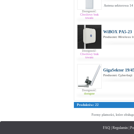
Antena sektorowa 14 
Dostępność:
Chwilowy brak
towaru
WiBOX PA5-23
Producent:
Wireless I
Dostępność:
Chwilowy brak
towaru
GigaSektor 19/4
Producent:
Cyberbajt
Dostępność:
dostępne
Produktów: 22
Formy płatności, które obsług
FAQ
|
Regulamin
|
Po