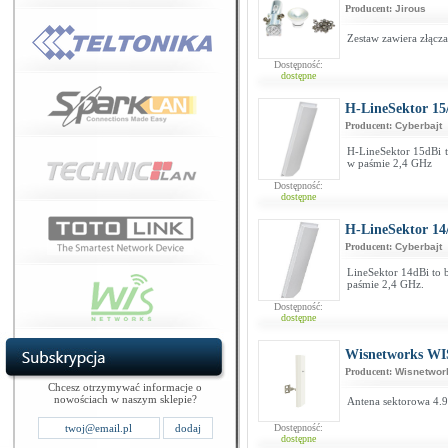
Producent:
Jirous
Zestaw zawiera złącza
Dostępność:
dostępne
H-LineSektor 15
Producent:
Cyberbajt
H-LineSektor 15dBi t
w paśmie 2,4 GHz
Dostępność:
dostępne
H-LineSektor 14
Producent:
Cyberbajt
LineSektor 14dBi to 
paśmie 2,4 GHz.
Dostępność:
dostępne
Wisnetworks WI
Producent:
Wisnetwor
Chcesz otrzymywać informacje o
nowościach w naszym sklepie?
Antena sektorowa 4.9
Dostępność:
dostępne