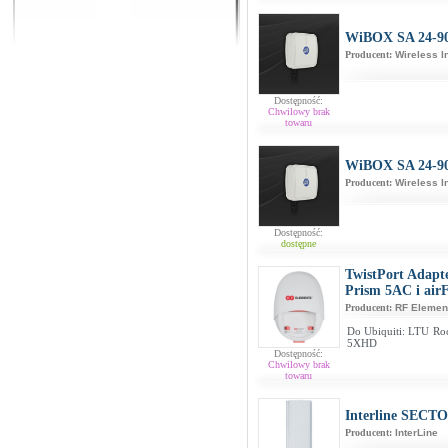
WiBOX SA 24-9
Producent:
Wireless I
Dostępność:
Chwilowy brak
towaru
WiBOX SA 24-9
Producent:
Wireless I
Dostępność:
dostępne
TwistPort Adapt
Prism 5AC i air
Producent:
RF Elemen
Do Ubiquiti: LTU Roc
5XHD
Dostępność:
Chwilowy brak
towaru
Interline SECT
Producent:
InterLine