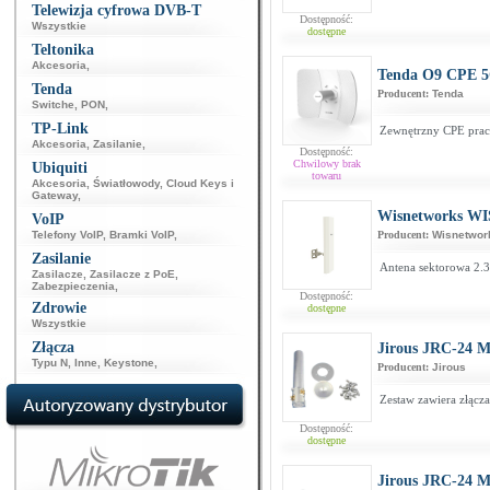
Telewizja cyfrowa DVB-T
Dostępność:
Wszystkie
dostępne
Teltonika
Akcesoria
,
Tenda O9 CPE 
Tenda
Producent:
Tenda
Switche
,
PON
,
TP-Link
Zewnętrzny CPE pracu
Akcesoria
,
Zasilanie
,
Dostępność:
Chwilowy brak
Ubiquiti
towaru
Akcesoria
,
Światłowody
,
Cloud Keys i
Gateway
,
Wisnetworks WI
VoIP
Telefony VoIP
,
Bramki VoIP
,
Producent:
Wisnetwor
Zasilanie
Antena sektorowa 2.3
Zasilacze
,
Zasilacze z PoE
,
Zabezpieczenia
,
Dostępność:
Zdrowie
dostępne
Wszystkie
Złącza
Jirous JRC-24 
Typu N
,
Inne
,
Keystone
,
Producent:
Jirous
Zestaw zawiera złąc
Dostępność:
dostępne
Jirous JRC-24 M