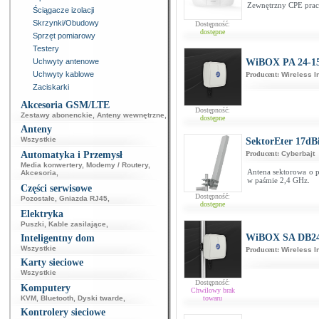
Zewnętrzny CPE pracu
Ściągacze izolacji
Skrzynki/Obudowy
Dostępność:
dostępne
Sprzęt pomiarowy
Testery
Uchwyty antenowe
WiBOX PA 24-1
Uchwyty kablowe
Producent:
Wireless I
Zaciskarki
Akcesoria GSM/LTE
Dostępność:
Zestawy abonenckie
,
Anteny wewnętrzne
,
dostępne
Anteny
Wszystkie
SektorEter 17dB
Automatyka i Przemysł
Producent:
Cyberbajt
Media konwertery
,
Modemy / Routery
,
Antena sektorowa o p
Akcesoria
,
w paśmie 2,4 GHz.
Części serwisowe
Dostępność:
Pozostałe
,
Gniazda RJ45
,
dostępne
Elektryka
Puszki
,
Kable zasilające
,
WiBOX SA DB24
Inteligentny dom
Wszystkie
Producent:
Wireless I
Karty sieciowe
Wszystkie
Dostępność:
Komputery
Chwilowy brak
KVM
,
Bluetooth
,
Dyski twarde
,
towaru
Kontrolery sieciowe