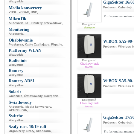
Wszystkie
GigaSektor 16/6
Media konwertery
Producent:
Cyberbajt
VDSL
,
xCOAX
,
BNC
,
Profesjonalna antena
MikroTik
Akcesoria
,
IoT
,
Routery przewodowe
,
Dostępność:
dostępne
Monitoring
Akcesoria
,
Okablowanie
WiBOX SA5-90-
Przyłącza
,
Kable Zasilające
,
Pigtaile
,
Producent:
Wireless I
Platformy WLAN
Wszystkie
Radiolinie
Dostępność:
Chwilowy brak
Wszystkie
towaru
Routery
Wszystkie
Routery ADSL
WiBOX SA5-90-
Wszystkie
Producent:
Wireless I
Solarix
Gniazdka
,
Światłowody
,
Narzędzia
,
Dostępność:
Światłowody
Chwilowy brak
towaru
Akcesoria
,
Media konwertery
,
GPON/EPON
,
Switche
GigaSektor 17/9
Wszystkie
Producent:
Cyberbajt
Szafy rack 10/19 cali
Organizery
,
Szafy
,
Akcesoria
,
Profesjonalna antena