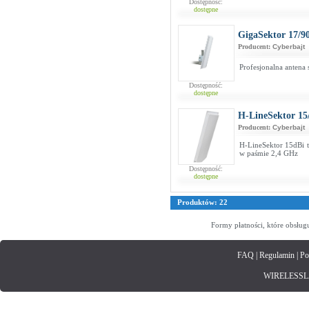
Dostępność:
dostępne
GigaSektor 17/9
Producent:
Cyberbajt
Profesjonalna antena
Dostępność:
dostępne
H-LineSektor 15
Producent:
Cyberbajt
H-LineSektor 15dBi t
w paśmie 2,4 GHz
Dostępność:
dostępne
Produktów: 22
Formy płatności, które obsług
FAQ
|
Regulamin
|
Po
WIRELESSLAN.