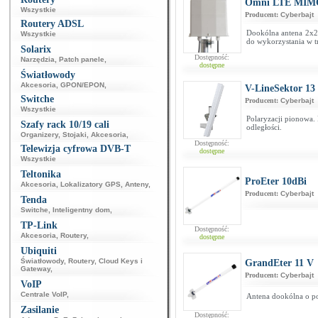
Omni LTE MIMO
Wszystkie
Producent:
Cyberbajt
Routery ADSL
Dookólna antena 2x
Wszystkie
do wykorzystania w t
Solarix
Dostępność:
Narzędzia
,
Patch panele
,
dostępne
Światłowody
Akcesoria
,
GPON/EPON
,
V-LineSektor 13
Switche
Producent:
Cyberbajt
Wszystkie
Polaryzacji pionowa. 
Szafy rack 10/19 cali
odległości.
Organizery
,
Stojaki
,
Akcesoria
,
Dostępność:
Telewizja cyfrowa DVB-T
dostępne
Wszystkie
Teltonika
ProEter 10dBi
Akcesoria
,
Lokalizatory GPS
,
Anteny
,
Producent:
Cyberbajt
Tenda
Switche
,
Inteligentny dom
,
TP-Link
Dostępność:
Akcesoria
,
Routery
,
dostępne
Ubiquiti
Światłowody
,
Routery
,
Cloud Keys i
GrandEter 11 V
Gateway
,
Producent:
Cyberbajt
VoIP
Centrale VoIP
,
Antena dookólna o po
Zasilanie
Dostępność: