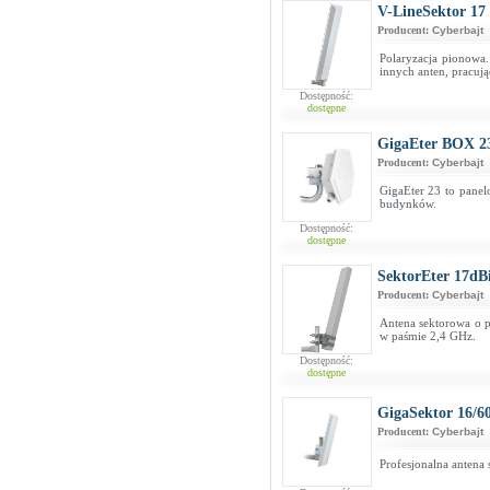
V-LineSektor 17
Producent:
Cyberbajt
Polaryzacja pionowa.
innych anten, pracują
Dostępność:
dostępne
GigaEter BOX 
Producent:
Cyberbajt
GigaEter 23 to pane
budynków.
Dostępność:
dostępne
SektorEter 17dB
Producent:
Cyberbajt
Antena sektorowa o p
w paśmie 2,4 GHz.
Dostępność:
dostępne
GigaSektor 16/6
Producent:
Cyberbajt
Profesjonalna antena