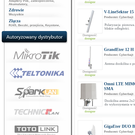
Adaptery PoE
,
Zabezpieczenia
,
dostępne
Akumulatory
,
Zdrowie
V-LineSektor 15
Wszystkie
Producent:
Cyberbajt
Złącza
Polaryzacja pionowa
RJ45
,
Beczki, przejścia
,
Keystone
,
bliskie odległości.
Dostępność:
dostępne
GrandEter 12 H
Producent:
Cyberbajt
Antena dookólna o po
Dostępność:
dostępne
Omni LTE MIMO
SMA
Producent:
Cyberbajt
Dookólna antena 2x
do wykorzystania w t
Dostępność:
dostępne
GigaEter DUO B
Producent:
Cyberbajt