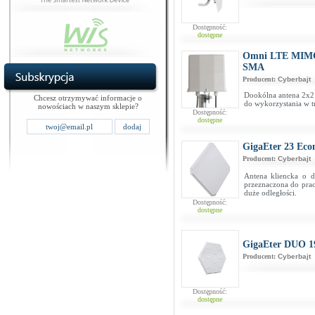
Dostępność:
dostępne
Omni LTE MIMO
SMA
Producent:
Cyberbajt
Dookólna antena 2x
Chcesz otrzymywać informacje o
do wykorzystania w t
nowościach w naszym sklepie?
Dostępność:
dostępne
GigaEter 23 Eco
Producent:
Cyberbajt
Antena kliencka o 
przeznaczona do prac
duże odległości.
Dostępność:
dostępne
GigaEter DUO 
Producent:
Cyberbajt
Dostępność:
dostępne