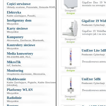
GigaEter Duo 19 Wi
Części serwisowe
montażu na zewnątrz
Układy scalone
,
Pozostałe
,
Gniazda RJ45
,
Dostępność:
Elektryka
dostępne
Kable zasilające
,
Puszki
,
Inteligentny dom
GigaEter 19 Wi
Wszystkie
Producent:
Cyberbajt
Karty sieciowe
GigaEter 19 WideBan
Wszystkie
wewnątrz jak i na ze
Komputery
Dostępność:
Akcesoria
,
Zasilacze
,
Bluetooth
,
dostępne
Kontrolery sieciowe
Wszystkie
UniEter Lite 5dB
Media konwertery
Producent:
Cyberbajt
RS-232/RS-485
,
PLC
,
Dwuzakresowa antena
MikroTik
IoT
,
Switche
,
Dostępność:
Monitoring
dostępne
Urządzenia alarmowe
,
Akcesoria
,
Okablowanie
UniEter 5dBi
Kable Zasilające
,
Pigtaile
,
Kable Sieciowe
Producent:
Cyberbajt
(skrętka)
,
Platformy WLAN
Dwuzakresowa antena
Wszystkie
Dostępność:
Radiolinie
dostępne
Wszystkie
Routery