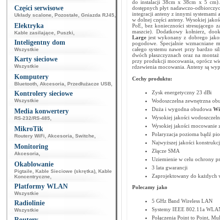
do instalacji 38cm x 38cm x 5 cm). 
Części serwisowe
dostępnych płyt nadawczo-odbiorczy
integracji anteny z innymi systemam
Układy scalone
,
Pozostałe
,
Gniazda RJ45
,
w dolnej części anteny. Wysokiej jako
Elektryka
PoE, bez konieczności stresującego z
maszcie). Dodatkowy kołnierz, dook
Kable zasilające
,
Puszki
,
Large
jest wykonany z dobrego jak
Inteligentny dom
pogodowe. Specjalnie wzmacniane 
całego systemu nawet przy bardzo si
Wszystkie
dwóch płaszczyznach oraz na montaż
Karty sieciowe
przy produkcji mocowania, oprócz wię
Wszystkie
rdzewienia mocowania. Anteny są wy
Komputery
Cechy produktu:
Bluetooth
,
Akcesoria
,
Przedłużacze USB
,
Zysk energetyczny 23 dBi
Kontrolery sieciowe
Wszystkie
Wodoszczelna zewnętrzna ob
Duża i wygodna obudowa
Wi
Media konwertery
Wysokiej jakości wodoszczel
RS-232/RS-485
,
Wysokiej jakości mocowanie 
MikroTik
Polaryzacja pozioma bądź pi
Routery WiFi
,
Akcesoria
,
Switche
,
Najwyższej jakości konstrukcj
Monitoring
Złącze SMA
Akcesoria
,
Uziemienie w celu ochrony p
Okablowanie
3 lata gwarancji
Pigtaile
,
Kable Sieciowe (skrętka)
,
Kable
Zaprojektowany do każdych
Koncentryczne
,
Platformy WLAN
Polecamy jako
Wszystkie
5 GHz Band Wireless LAN
Radiolinie
Systemy IEEE 802.11a WLA
Wszystkie
Połączenia Point to Point, Mul
Routery