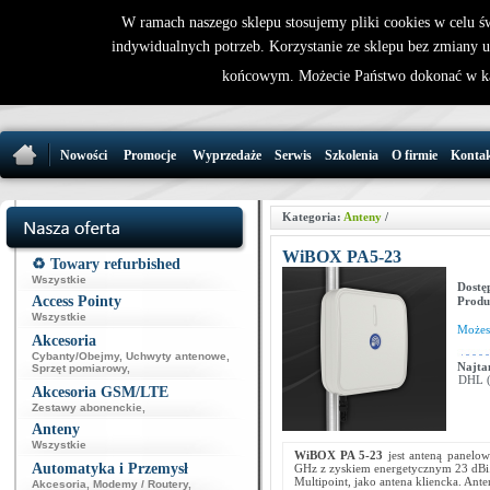
W ramach naszego sklepu stosujemy pliki cookies w celu 
indywidualnych potrzeb. Korzystanie ze sklepu bez zmiany 
32 721 86 
końcowym. Możecie Państwo dokonać w ka
support@wirele
Nowości
Promocje
Wyprzedaże
Serwis
Szkolenia
O firmie
Konta
Kategoria:
Anteny
/
WiBOX PA5-23
♻️ Towary refurbished
Wszystkie
Dostę
Access Pointy
Produ
Wszystkie
Może
Akcesoria
Cybanty/Obejmy
,
Uchwyty antenowe
,
Najta
Sprzęt pomiarowy
,
DHL (p
Akcesoria GSM/LTE
Zestawy abonenckie
,
Anteny
Wszystkie
WiBOX PA 5-23
jest anteną panelo
Automatyka i Przemysł
GHz z zyskiem energetycznym 23 dBi. P
Multipoint, jako antena kliencka. Ant
Akcesoria
,
Modemy / Routery
,