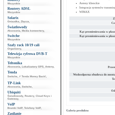
Anteny klienckie
Wszystkie
Integracja systemów transmis
Routery ADSL
WIMAX
Wszystkie
Solarix
Z
Gniazdka
,
Złącza
,
Cz
Światłowody
Akcesoria
,
Media konwertery
,
Kąt promieniowania w płasz
Switche
Kąt promieniowania w płasz
Wszystkie
Szafy rack 10/19 cali
Organizery
,
Telewizja cyfrowa DVB-T
Wszystkie
Teltonika
Akcesoria
,
Lokalizatory GPS
,
Anteny
,
Przes
Tenda
Wodoodporna obudowa do monta
Switche
,
⚡ Tenda Money Back!
,
Te
TP-Link
Akcesoria
,
Switche
,
Od
Ubiquiti
Światłowody
,
Routery
,
Cloud Keys i
Gateway
,
VoIP
Bramki VoIP
,
Telefony VoIP
,
Galeria produktu:
Zasilanie