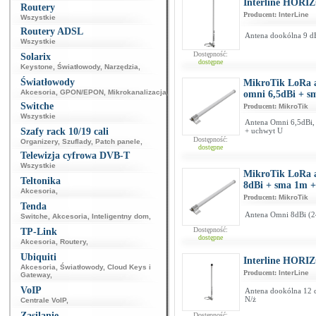
Interline HORI
Routery
Producent:
InterLine
Wszystkie
Routery ADSL
Antena dookólna 9 dB
Wszystkie
Dostępność:
Solarix
dostępne
Keystone
,
Światłowody
,
Narzędzia
,
Światłowody
MikroTik LoRa a
Akcesoria
,
GPON/EPON
,
Mikrokanalizacja
,
omni 6,5dBi + s
Switche
Producent:
MikroTik
Wszystkie
Antena Omni 6,5dBi,
Szafy rack 10/19 cali
+ uchwyt U
Dostępność:
Organizery
,
Szuflady
,
Patch panele
,
dostępne
Telewizja cyfrowa DVB-T
Wszystkie
MikroTik LoRa a
Teltonika
8dBi + sma 1m +
Akcesoria
,
Producent:
MikroTik
Tenda
Antena Omni 8dBi (2
Switche
,
Akcesoria
,
Inteligentny dom
,
Dostępność:
TP-Link
dostępne
Akcesoria
,
Routery
,
Ubiquiti
Interline HORIZ
Akcesoria
,
Światłowody
,
Cloud Keys i
Producent:
InterLine
Gateway
,
VoIP
Antena dookólna 12 
N/ż
Centrale VoIP
,
Zasilanie
Dostępność: