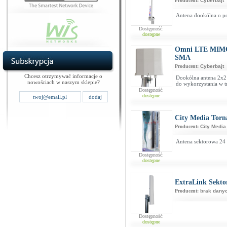
Producent:
Cyberbajt
Antena dookólna o po
Dostępność:
dostępne
Omni LTE MIMO
SMA
Producent:
Cyberbajt
Chcesz otrzymywać informacje o
Dookólna antena 2x
nowościach w naszym sklepie?
do wykorzystania w t
Dostępność:
dostępne
City Media Torn
Producent:
City Media
Antena sektorowa 24 
Dostępność:
dostępne
ExtraLink Sekto
Producent:
brak dany
Dostępność:
dostępne