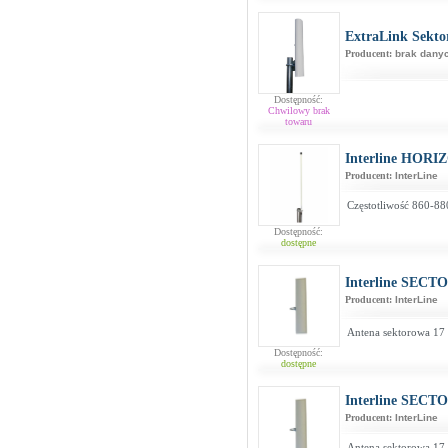
ExtraLink Sekto
Producent:
brak dany
Dostępność:
Chwilowy brak
towaru
Interline HORI
Producent:
InterLine
Częstotliwość 860-88
Dostępność:
dostępne
Interline SECT
Producent:
InterLine
Antena sektorowa 17 
Dostępność:
dostępne
Interline SECT
Producent:
InterLine
Antena sektorowa 17 