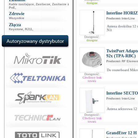
dostępne
Kable zasilające
,
Zasilacze
,
Zasilacze z
PoE
,
Interline HORIZ
Zdrowie
Wszystkie
Producent:
InterLine
Złącza
Antena dookólna 12 
Keystone
,
RJ11
,
N/ż
Dostępność:
dostępne
TwistPort Adapt
92x (TPA-RBC)
Producent:
RF Elemen
Do routerboard Mikro
Dostępność:
Chwilowy brak
towaru
Interline SECT
Producent:
InterLine
Antena sektorowa 12 
Dostępność:
Chwilowy brak
towaru
GrandEter 12 H