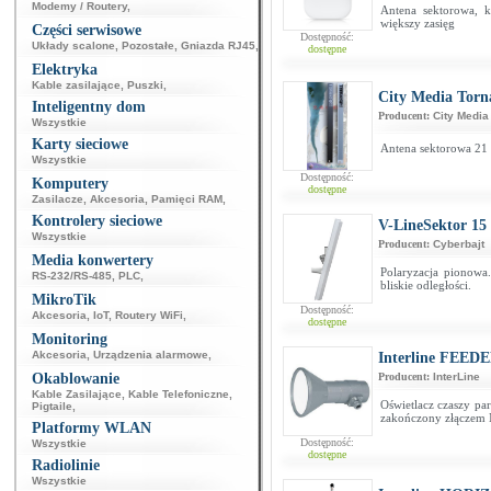
Modemy / Routery
,
Antena sektorowa, 
większy zasięg
Części serwisowe
Dostępność:
Układy scalone
,
Pozostałe
,
Gniazda RJ45
,
dostępne
Elektryka
Kable zasilające
,
Puszki
,
City Media Torn
Inteligentny dom
Producent:
City Media
Wszystkie
Karty sieciowe
Antena sektorowa 21 
Wszystkie
Dostępność:
Komputery
dostępne
Zasilacze
,
Akcesoria
,
Pamięci RAM
,
Kontrolery sieciowe
V-LineSektor 15
Wszystkie
Producent:
Cyberbajt
Media konwertery
Polaryzacja pionowa
RS-232/RS-485
,
PLC
,
bliskie odległości.
MikroTik
Dostępność:
Akcesoria
,
IoT
,
Routery WiFi
,
dostępne
Monitoring
Akcesoria
,
Urządzenia alarmowe
,
Interline FEED
Okablowanie
Producent:
InterLine
Kable Zasilające
,
Kable Telefoniczne
,
Oświetlacz czaszy pa
Pigtaile
,
zakończony złączem 
Platformy WLAN
Dostępność:
Wszystkie
dostępne
Radiolinie
Wszystkie