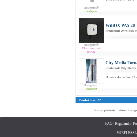
Dostępność:
dostępne
WiBOX PA5-20
Producent:
Wireless I
Dostępność:
Chwilowy brak
towaru
City Media Torn
Producent:
City Media
Antena dookólna 23 d
Dostępność:
dostępne
Produktów: 22
Formy płatności, które obsług
FAQ
|
Regulamin
|
Po
WIRELESSLAN.