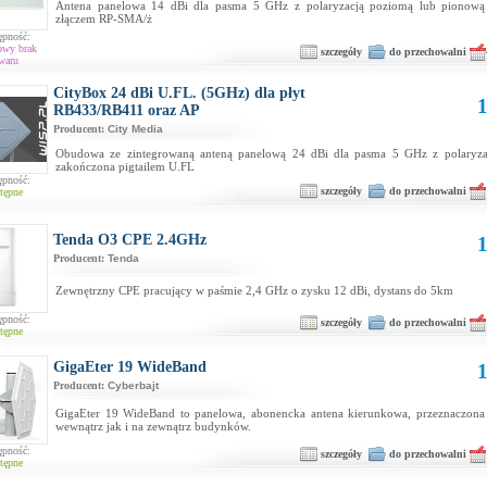
Antena panelowa 14 dBi dla pasma 5 GHz z polaryzacją poziomą lub pionową
złączem RP-SMA/ż
ępność:
owy brak
szczegóły
do przechowalni
waru
CityBox 24 dBi U.FL. (5GHz) dla płyt
1
RB433/RB411 oraz AP
Producent:
City Media
Obudowa ze zintegrowaną anteną panelową 24 dBi dla pasma 5 GHz z polaryza
zakończona pigtailem U.FL
ępność:
szczegóły
do przechowalni
tępne
Tenda O3 CPE 2.4GHz
1
Producent:
Tenda
Zewnętrzny CPE pracujący w paśmie 2,4 GHz o zysku 12 dBi, dystans do 5km
ępność:
szczegóły
do przechowalni
tępne
GigaEter 19 WideBand
1
Producent:
Cyberbajt
GigaEter 19 WideBand to panelowa, abonencka antena kierunkowa, przeznaczon
wewnątrz jak i na zewnątrz budynków.
ępność:
szczegóły
do przechowalni
tępne