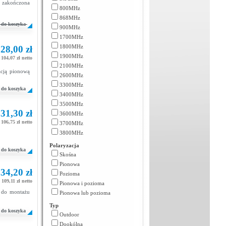
 zakończona
800MHz
868MHz
do koszyka
900MHz
1700MHz
1800MHz
28,00 zł
1900MHz
104,07 zł netto
2100MHz
cją pionową
2600MHz
3300MHz
do koszyka
3400MHz
3500MHz
31,30 zł
3600MHz
106,75 zł netto
3700MHz
3800MHz
Polaryzacja
do koszyka
Skośna
Pionowa
34,20 zł
Pozioma
109,11 zł netto
Pionowa i pozioma
a do montażu
Pionowa lub pozioma
Typ
do koszyka
Outdoor
Dookólna