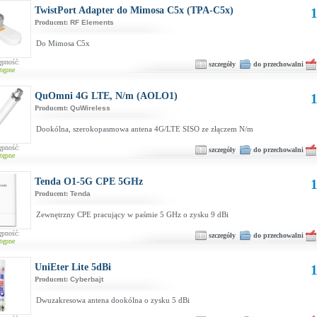
TwistPort Adapter do Mimosa C5x (TPA-C5x)
1
Producent:
RF Elements
Do Mimosa C5x
ępność:
szczegóły
do przechowalni
tępne
QuOmni 4G LTE, N/m (AOLO1)
1
Producent:
QuWireless
Dookólna, szerokopasmowa antena 4G/LTE SISO ze złączem N/m
ępność:
szczegóły
do przechowalni
tępne
Tenda O1-5G CPE 5GHz
1
Producent:
Tenda
Zewnętrzny CPE pracujący w paśmie 5 GHz o zysku 9 dBi
ępność:
szczegóły
do przechowalni
tępne
UniEter Lite 5dBi
1
Producent:
Cyberbajt
Dwuzakresowa antena dookólna o zysku 5 dBi