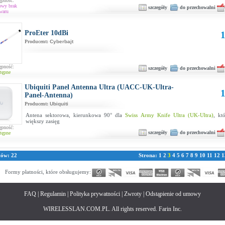
ępność:
owy brak
szczegóły
do przechowalni
waru
ProEter 10dBi
1
Producent:
Cyberbajt
ępność:
szczegóły
do przechowalni
tępne
Ubiquiti Panel Antenna Ultra (UACC-UK-Ultra-
1
Panel-Antenna)
Producent:
Ubiquiti
Antena sektorowa, kierunkowa 90° dla
Swiss Army Knife Ultra (UK-Ultra)
, kt
większy zasięg
ępność:
szczegóły
do przechowalni
tępne
tów: 22
Strona:
1
2
3
4
5
6
7
8
9
10
11
12
1
Formy płatności, które obsługujemy:
FAQ
|
Regulamin
|
Polityka prywatności
|
Zwroty
|
Odstąpienie od umowy
WIRELESSLAN.COM.PL. All rights reserved. Farin Inc.