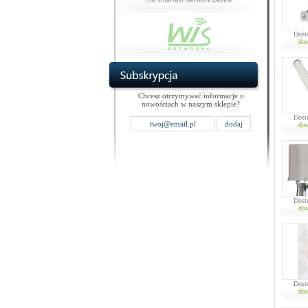
Dost
dos
Chcesz otrzymywać informacje o
nowościach w naszym sklepie?
Dost
dos
Dost
dos
Dost
dos