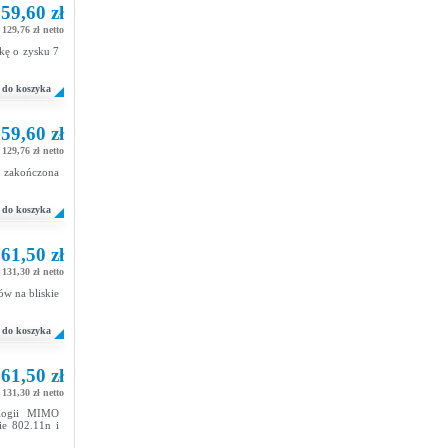
59,60 zł
129,76 zł netto
kę o zysku 7
do koszyka
59,60 zł
129,76 zł netto
 zakończona
do koszyka
61,50 zł
131,30 zł netto
ów na bliskie
do koszyka
61,50 zł
131,30 zł netto
ologii MIMO
ie 802.11n i