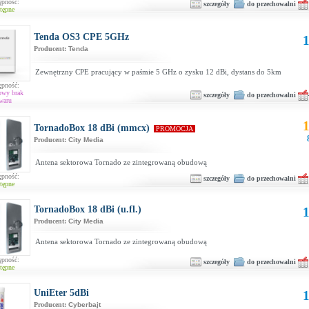
ępność:
szczegóły
do przechowalni
tępne
Tenda OS3 CPE 5GHz
1
Producent:
Tenda
Zewnętrzny CPE pracujący w paśmie 5 GHz o zysku 12 dBi, dystans do 5km
ępność:
owy brak
szczegóły
do przechowalni
waru
1
TornadoBox 18 dBi (mmcx)
PROMOCJA
Producent:
City Media
Antena sektorowa Tornado ze zintegrowaną obudową
ępność:
szczegóły
do przechowalni
tępne
TornadoBox 18 dBi (u.fl.)
1
Producent:
City Media
Antena sektorowa Tornado ze zintegrowaną obudową
ępność:
szczegóły
do przechowalni
tępne
UniEter 5dBi
1
Producent:
Cyberbajt