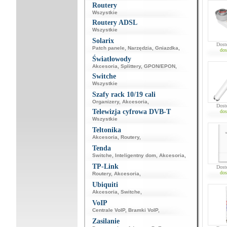
Routery
Wszystkie
Routery ADSL
Wszystkie
Solarix
Dost
Patch panele
,
Narzędzia
,
Gniazdka
,
dos
Światłowody
Akcesoria
,
Splittery
,
GPON/EPON
,
Switche
Wszystkie
Szafy rack 10/19 cali
Organizery
,
Akcesoria
,
Dost
Telewizja cyfrowa DVB-T
dos
Wszystkie
Teltonika
Akcesoria
,
Routery
,
Tenda
Switche
,
Inteligentny dom
,
Akcesoria
,
TP-Link
Dost
dos
Routery
,
Akcesoria
,
Ubiquiti
Akcesoria
,
Switche
,
VoIP
Centrale VoIP
,
Bramki VoIP
,
Zasilanie