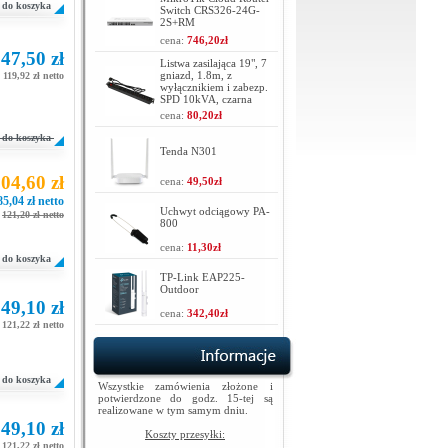
do koszyka
Switch CRS326-24G-
2S+RM
cena:
746,20zł
47,50 zł
Listwa zasilająca 19", 7
gniazd, 1.8m, z
119,92 zł netto
wyłącznikiem i zabezp.
SPD 10kVA, czarna
cena:
80,20zł
do koszyka
Tenda N301
04,60 zł
cena:
49,50zł
85,04 zł netto
Uchwyt odciągowy PA-
121,20 zł netto
800
cena:
11,30zł
do koszyka
TP-Link EAP225-
Outdoor
49,10 zł
cena:
342,40zł
121,22 zł netto
do koszyka
Wszystkie zamówienia złożone i
potwierdzone do godz. 15-tej są
realizowane w tym samym dniu.
49,10 zł
Koszty przesyłki:
121,22 zł netto