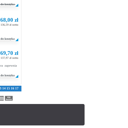
do koszyka
68,00 zł
136,59 zł netto
do koszyka
69,70 zł
137,97 zł netto
óra zapewnia
do koszyka
3
14
15
16
17