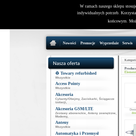
W ramach naszego sklepu stosuj
indywidualnych potrzeb. Korzysta
końcowym. Może
Nowości
Promocje
Wyprzedaże
Serwis
Kategori
Produce
Element
♻️ Towary refurbished
Wszystkie
Access Pointy
Wszystkie
Akcesoria
Cybanty/Obejmy
,
Zaciskarki
,
Ściągacze
izolacji
,
Akcesoria GSM/LTE
Dost
dos
Zestawy abonenckie
,
Anteny zewnętrzne
,
Modemy
,
Anteny
Wszystkie
Automatyka i Przemysł