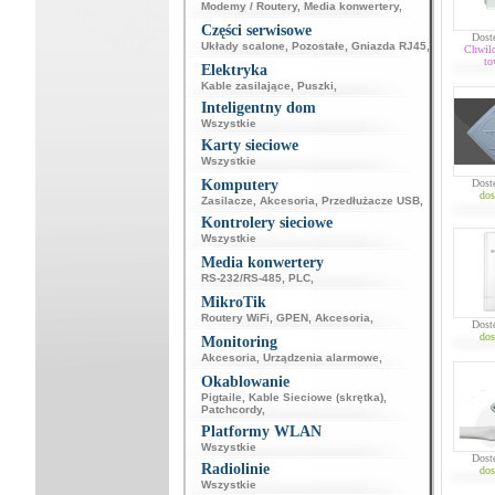
Modemy / Routery
,
Media konwertery
,
Części serwisowe
Dost
Układy scalone
,
Pozostałe
,
Gniazda RJ45
,
Chwil
to
Elektryka
Kable zasilające
,
Puszki
,
Inteligentny dom
Wszystkie
Karty sieciowe
Wszystkie
Komputery
Dost
dos
Zasilacze
,
Akcesoria
,
Przedłużacze USB
,
Kontrolery sieciowe
Wszystkie
Media konwertery
RS-232/RS-485
,
PLC
,
MikroTik
Routery WiFi
,
GPEN
,
Akcesoria
,
Dost
dos
Monitoring
Akcesoria
,
Urządzenia alarmowe
,
Okablowanie
Pigtaile
,
Kable Sieciowe (skrętka)
,
Patchcordy
,
Platformy WLAN
Wszystkie
Dost
Radiolinie
dos
Wszystkie