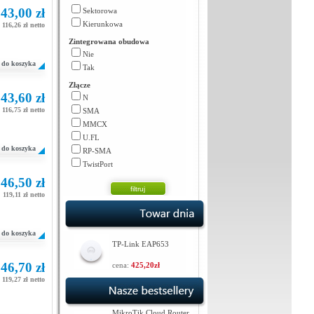
43,00 zł
Sektorowa
Kierunkowa
116,26 zł netto
Zintegrowana obudowa
Nie
do koszyka
Tak
Złącze
43,60 zł
N
116,75 zł netto
SMA
MMCX
U.FL
do koszyka
RP-SMA
TwistPort
46,50 zł
119,11 zł netto
do koszyka
TP-Link EAP653
46,70 zł
cena:
425,20zł
119,27 zł netto
MikroTik Cloud Router