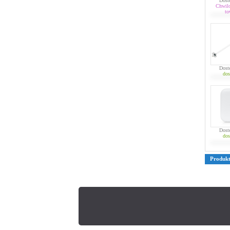
Dost
Chwil
to
Dost
dos
Dost
dos
Produk