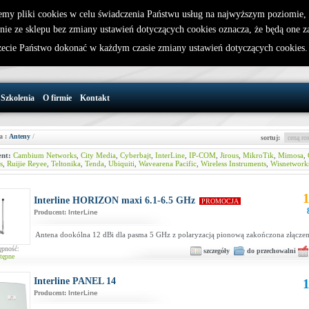
emy pliki cookies w celu świadczenia Państwu usług na najwyższym poziomie
nie ze sklepu bez zmiany ustawień dotyczących cookies oznacza, że będą one 
32 721 86 72
W koszyku jest 0 produktów(y)
cie Państwo dokonać w każdym czasie zmiany ustawień dotyczących cookies
support@wirelesslan.com.pl
Szkolenia
O firmie
Kontakt
a :
Anteny
/
sortuj:
nt:
Cambium Networks
,
City Media
,
Cyberbajt
,
InterLine
,
IP-COM
,
Jirous
,
MikroTik
,
Mimosa
,
s
,
Ruijie Reyee
,
Teltonika
,
Tenda
,
Ubiquiti
,
Wavearena Pacific
,
Wireless Instruments
,
Wisnetwork
1
Interline HORIZON maxi 6.1-6.5 GHz
PROMOCJA
Producent:
InterLine
Antena dookólna 12 dBi dla pasma 5 GHz z polaryzacją pionową zakończona złącze
ępność:
szczegóły
do przechowalni
tępne
Interline PANEL 14
1
Producent:
InterLine