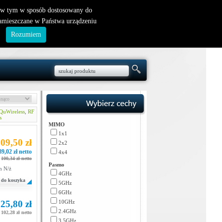
nowy klient
|
logowanie
, w tym w sposób dostosowany do
zamieszczane w Państwa urządzeniu
.
Rozumiem
QuWireless
,
RF
s
MIMO
1x1
09,50 zł
2x2
89,02 zł netto
4x4
100,34 zł netto
Pasmo
m N/ż
4GHz
do koszyka
5GHz
6GHz
25,80 zł
10GHz
2.4GHz
102,28 zł netto
3.5GHz