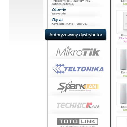
Przetwornice
,
Adaptery PoE
,
Dost
Zabezpieczenia
,
dos
Zdrowie
Wszystkie
Złącza
Keystone
,
RJ45
,
Typu UY
,
Dost
Chwil
to
Dost
dos
Dost
dos