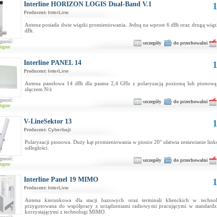
Interline HORIZON LOGIS Dual-Band V.1
1
Producent:
InterLine
Antena posiada dwie wiązki promieniowania. Jedną na wprost 6 dBi oraz drugą wiąz
dBi.
ępność:
szczegóły
do przechowalni
tępne
Interline PANEL 14
1
Producent:
InterLine
Antena panelowa 14 dBi dla pasma 2,4 GHz z polaryzacją poziomą lub pionową
złączem N/ż
ępność:
szczegóły
do przechowalni
tępne
V-LineSektor 13
1
Producent:
Cyberbajt
Polaryzacji pionowa. Duży kąt promieniowania w pionie 20° ułatwia zestawianie link
odległości.
ępność:
szczegóły
do przechowalni
tępne
Interline Panel 19 MIMO
1
Producent:
InterLine
Antena kierunkowa dla stacji bazowych oraz terminali klienckich w techn
przygotowana do współpracy z urządzeniami radiowymi pracującymi w standardz
korzystającymi z technologi MIMO.