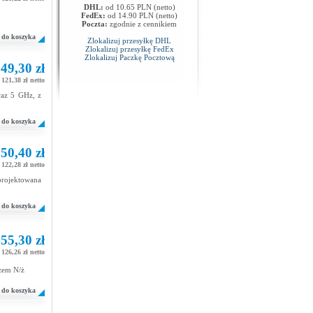
DHL:
od 10.65 PLN (netto)
FedEx:
od 14.90 PLN (netto)
Poczta:
zgodnie z cennikiem
do koszyka
Zlokalizuj przesyłkę DHL
Zlokalizuj przesyłkę FedEx
Zlokalizuj Paczkę Pocztową
49,30 zł
121,38 zł netto
raz 5 GHz, z
do koszyka
50,40 zł
122,28 zł netto
rojektowana
do koszyka
55,30 zł
126,26 zł netto
zem N/ż
do koszyka