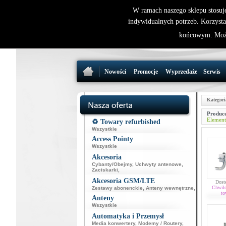
W ramach naszego sklepu stosuj
indywidualnych potrzeb. Korzysta
końcowym. Może
Nowości
Promocje
Wyprzedaże
Serwis
Kategori
Produce
Element
♻️ Towary refurbished
Wszystkie
Access Pointy
Wszystkie
Akcesoria
Cybanty/Obejmy
,
Uchwyty antenowe
,
Zaciskarki
,
Akcesoria GSM/LTE
Dost
Chwil
Zestawy abonenckie
,
Anteny wewnętrzne
,
to
Anteny
Wszystkie
Automatyka i Przemysł
Media konwertery
,
Modemy / Routery
,