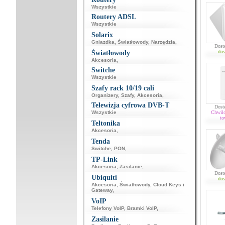
Wszystkie
Routery ADSL
Wszystkie
Solarix
Gniazdka
,
Światłowody
,
Narzędzia
,
Dost
dos
Światłowody
Akcesoria
,
Switche
Wszystkie
Szafy rack 10/19 cali
Organizery
,
Szafy
,
Akcesoria
,
Telewizja cyfrowa DVB-T
Dost
Wszystkie
Chwil
to
Teltonika
Akcesoria
,
Tenda
Switche
,
PON
,
TP-Link
Akcesoria
,
Zasilanie
,
Dost
Ubiquiti
dos
Akcesoria
,
Światłowody
,
Cloud Keys i
Gateway
,
VoIP
Telefony VoIP
,
Bramki VoIP
,
Zasilanie