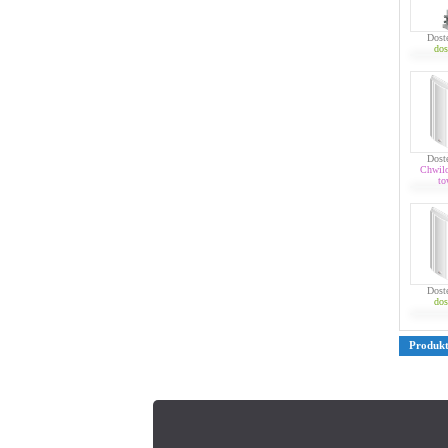
Dost
dos
Dost
Chwil
to
Dost
dos
Produk