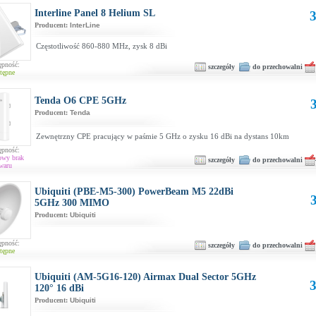
Interline Panel 8 Helium SL
3
Producent:
InterLine
Częstotliwość 860-880 MHz, zysk 8 dBi
ępność:
szczegóły
do przechowalni
tępne
Tenda O6 CPE 5GHz
3
Producent:
Tenda
Zewnętrzny CPE pracujący w paśmie 5 GHz o zysku 16 dBi na dystans 10km
ępność:
owy brak
szczegóły
do przechowalni
waru
Ubiquiti (PBE-M5-300) PowerBeam M5 22dBi
3
5GHz 300 MIMO
Producent:
Ubiquiti
ępność:
szczegóły
do przechowalni
tępne
Ubiquiti (AM-5G16-120) Airmax Dual Sector 5GHz
3
120° 16 dBi
Producent:
Ubiquiti