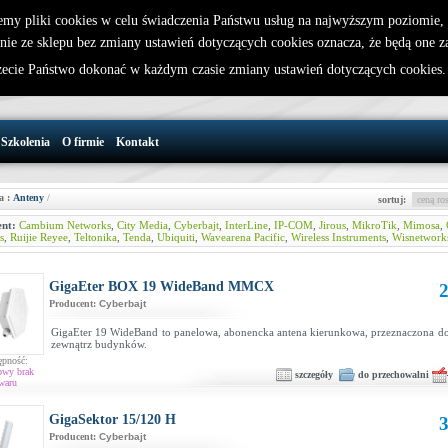
emy pliki cookies w celu świadczenia Państwu usług na najwyższym poziomie
nie ze sklepu bez zmiany ustawień dotyczących cookies oznacza, że będą one 
32 721 86 72
W koszyku jest 0 produktów(y)
cie Państwo dokonać w każdym czasie zmiany ustawień dotyczących cookies
support@wirelesslan.com.pl
Szkolenia
O firmie
Kontakt
a :
Anteny
/
sortuj:
nt:
Cambium Networks
,
City Media
,
Cyberbajt
,
InterLine
,
IP-COM
,
Jirous
,
MikroTik
,
Mimosa
,
s
,
Ruijie Reyee
,
Teltonika
,
Tenda
,
Ubiquiti
,
Wavearena Pacific
,
Wireless Instruments
,
Wisnetwork
GigaEter BOX 19 WideBand MMCX
2
Producent:
Cyberbajt
GigaEter 19 WideBand to panelowa, abonencka antena kierunkowa, przeznaczona d
zewnątrz budynków.
ępność:
owy brak
szczegóły
do przechowalni
waru
GigaSektor 15/120 H
3
Producent:
Cyberbajt