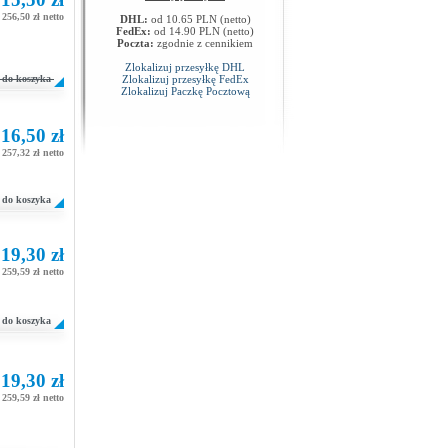
256,50 zł netto
DHL:
od 10.65 PLN (netto)
FedEx:
od 14.90 PLN (netto)
Poczta:
zgodnie z cennikiem
Zlokalizuj przesyłkę DHL
do koszyka
Zlokalizuj przesyłkę FedEx
Zlokalizuj Paczkę Pocztową
16,50 zł
257,32 zł netto
do koszyka
19,30 zł
259,59 zł netto
do koszyka
19,30 zł
259,59 zł netto