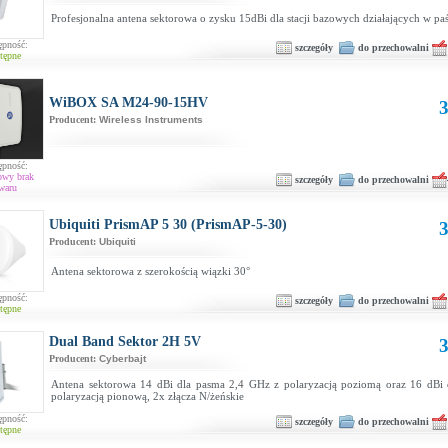
Profesjonalna antena sektorowa o zysku 15dBi dla stacji bazowych działających w p
ępność:
szczegóły
do przechowalni
tępne
WiBOX SA M24-90-15HV
3
Producent:
Wireless Instruments
ępność:
owy brak
szczegóły
do przechowalni
waru
Ubiquiti PrismAP 5 30 (PrismAP-5-30)
3
Producent:
Ubiquiti
Antena sektorowa z szerokością wiązki 30°
ępność:
szczegóły
do przechowalni
tępne
Dual Band Sektor 2H 5V
3
Producent:
Cyberbajt
Antena sektorowa 14 dBi dla pasma 2,4 GHz z polaryzacją poziomą oraz 16 dBi
polaryzacją pionową, 2x złącza N/żeńskie
ępność:
szczegóły
do przechowalni
tępne