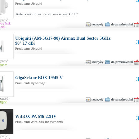
Producent:
Ubiquiti
Antena sektorowa z szerokością wiązki 90°
ępność:
owy brak
szczegóły
do przechowalni
waru
Ubiquiti (AM-5G17-90) Airmax Dual Sector 5GHz
3
90° 17 dBi
Producent:
Ubiquiti
ępność:
szczegóły
do przechowalni
tępne
GigaSektor BOX 19/45 V
3
Producent:
Cyberbajt
ępność:
szczegóły
do przechowalni
tępne
WiBOX PA M6-22HV
3
Producent:
Wireless Instruments
ępność: