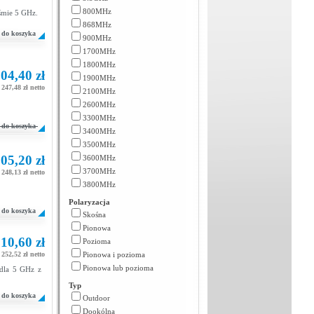
800MHz
aśmie 5 GHz.
868MHz
do koszyka
900MHz
1700MHz
1800MHz
04,40 zł
1900MHz
247,48 zł netto
2100MHz
2600MHz
3300MHz
do koszyka
3400MHz
3500MHz
05,20 zł
3600MHz
3700MHz
248,13 zł netto
3800MHz
Polaryzacja
do koszyka
Skośna
Pionowa
10,60 zł
Pozioma
252,52 zł netto
Pionowa i pozioma
Pionowa lub pozioma
 dla 5 GHz z
Typ
do koszyka
Outdoor
Dookólna