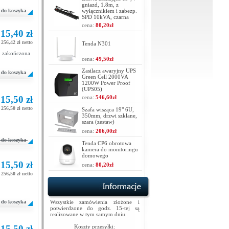
gniazd, 1.8m, z
do koszyka
wyłącznikiem i zabezp.
SPD 10kVA, czarna
cena:
80,20zł
15,40 zł
256,42 zł netto
Tenda N301
 zakończona
cena:
49,50zł
Zasilacz awaryjny UPS
do koszyka
Green Cell 2000VA
1200W Power Proof
(UPS05)
15,50 zł
cena:
546,60zł
256,50 zł netto
Szafa wisząca 19" 6U,
350mm, drzwi szklane,
szara (zestaw)
cena:
206,00zł
do koszyka
Tenda CP6 obrotowa
kamera do monitoringu
domowego
15,50 zł
cena:
80,20zł
256,50 zł netto
do koszyka
Wszystkie zamówienia złożone i
potwierdzone do godz. 15-tej są
realizowane w tym samym dniu.
15,50 zł
Koszty przesyłki: