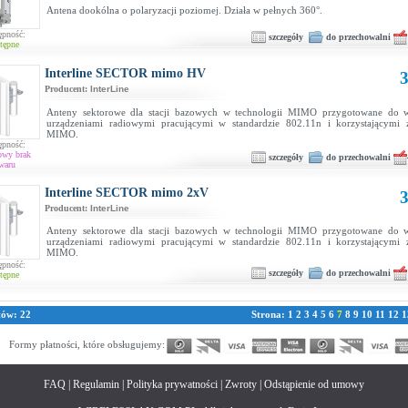
Antena dookólna o polaryzacji poziomej. Działa w pełnych 360°.
ępność:
szczegóły
do przechowalni
tępne
Interline SECTOR mimo HV
3
Producent:
InterLine
Anteny sektorowe dla stacji bazowych w technologii MIMO przygotowane do w
urządzeniami radiowymi pracującymi w standardzie 802.11n i korzystającymi 
MIMO.
ępność:
owy brak
szczegóły
do przechowalni
waru
Interline SECTOR mimo 2xV
3
Producent:
InterLine
Anteny sektorowe dla stacji bazowych w technologii MIMO przygotowane do w
urządzeniami radiowymi pracującymi w standardzie 802.11n i korzystającymi 
MIMO.
ępność:
szczegóły
do przechowalni
tępne
tów: 22
Strona:
1
2
3
4
5
6
7
8
9
10
11
12
1
Formy płatności, które obsługujemy:
FAQ
|
Regulamin
|
Polityka prywatności
|
Zwroty
|
Odstąpienie od umowy