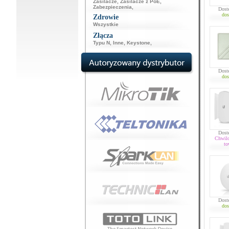
Zasilacze
,
Zasilacze z PoE
,
Zabezpieczenia
,
Dost
dos
Zdrowie
Wszystkie
Złącza
Typu N
,
Inne
,
Keystone
,
Dost
dos
Dost
Chwil
to
Dost
dos