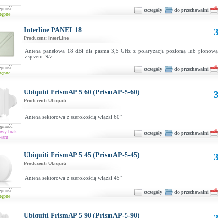
ępność:
szczegóły
do przechowalni
tępne
Interline PANEL 18
3
Producent:
InterLine
Antena panelowa 18 dBi dla pasma 3,5 GHz z polaryzacją poziomą lub pionową
złączem N/ż
ępność:
szczegóły
do przechowalni
tępne
Ubiquiti PrismAP 5 60 (PrismAP-5-60)
3
Producent:
Ubiquiti
Antena sektorowa z szerokością wiązki 60°
ępność:
owy brak
szczegóły
do przechowalni
waru
Ubiquiti PrismAP 5 45 (PrismAP-5-45)
3
Producent:
Ubiquiti
Antena sektorowa z szerokością wiązki 45°
ępność:
szczegóły
do przechowalni
tępne
Ubiquiti PrismAP 5 90 (PrismAP-5-90)
3