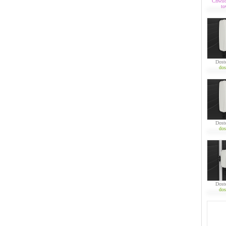
Chwil
to
Dost
dos
Dost
dos
Dost
dos