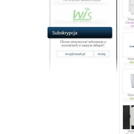
Dost
Chwil
to
Chcesz otrzymywać informacje o
nowościach w naszym sklepie?
Dost
dos
Dost
dos
Dost