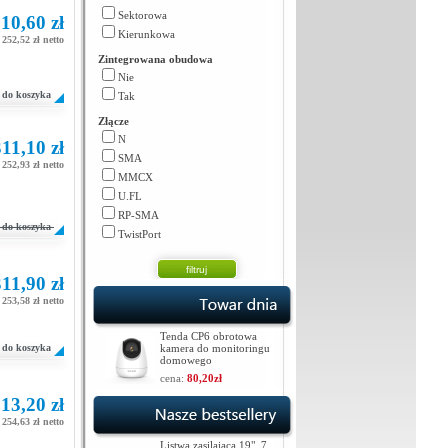
Sektorowa
10,60 zł
Kierunkowa
252,52 zł netto
Zintegrowana obudowa
Nie
do koszyka
Tak
Złącze
N
11,10 zł
SMA
252,93 zł netto
MMCX
U.FL
RP-SMA
do koszyka
TwistPort
11,90 zł
253,58 zł netto
Tenda CP6 obrotowa
do koszyka
kamera do monitoringu
domowego
cena:
80,20zł
13,20 zł
254,63 zł netto
Listwa zasilająca 19", 7