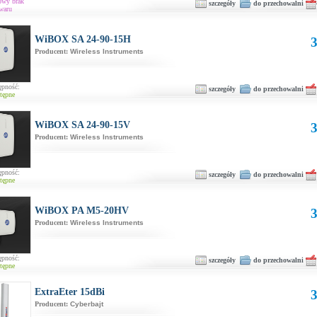
owy brak
szczegóły
do przechowalni
waru
WiBOX SA 24-90-15H
3
Producent:
Wireless Instruments
ępność:
szczegóły
do przechowalni
tępne
WiBOX SA 24-90-15V
3
Producent:
Wireless Instruments
ępność:
szczegóły
do przechowalni
tępne
WiBOX PA M5-20HV
3
Producent:
Wireless Instruments
ępność:
szczegóły
do przechowalni
tępne
ExtraEter 15dBi
3
Producent:
Cyberbajt