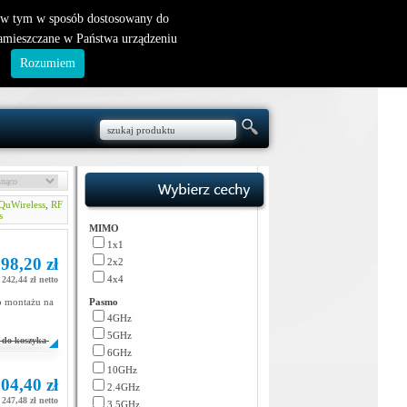
nowy klient
|
logowanie
, w tym w sposób dostosowany do
zamieszczane w Państwa urządzeniu
.
Rozumiem
QuWireless
,
RF
s
MIMO
1x1
98,20 zł
2x2
4x4
242,44 zł netto
o montażu na
Pasmo
4GHz
5GHz
do koszyka
6GHz
10GHz
04,40 zł
2.4GHz
247,48 zł netto
3.5GHz