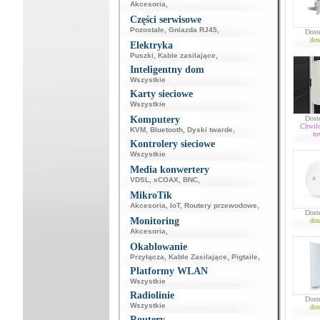
Akcesoria
,
Części serwisowe
Pozostałe
,
Gniazda RJ45
,
Dost
dos
Elektryka
Puszki
,
Kable zasilające
,
Inteligentny dom
Wszystkie
Karty sieciowe
Wszystkie
Komputery
Dost
Chwil
KVM
,
Bluetooth
,
Dyski twarde
,
to
Kontrolery sieciowe
Wszystkie
Media konwertery
VDSL
,
xCOAX
,
BNC
,
MikroTik
Akcesoria
,
IoT
,
Routery przewodowe
,
Dost
Monitoring
dos
Akcesoria
,
Okablowanie
Przyłącza
,
Kable Zasilające
,
Pigtaile
,
Platformy WLAN
Wszystkie
Radiolinie
Dost
Wszystkie
dos
Routery