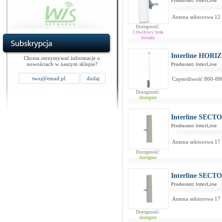
Producent:
InterLine
Antena sektorowa 12 
Dostępność:
Chwilowy brak
towaru
Interline HORI
Chcesz otrzymywać informacje o
nowościach w naszym sklepie?
Producent:
InterLine
Częstotliwość 860-88
Dostępność:
dostępne
Interline SECT
Producent:
InterLine
Antena sektorowa 17 
Dostępność:
dostępne
Interline SECT
Producent:
InterLine
Antena sektorowa 17 
Dostępność:
dostępne