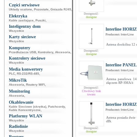
Części serwisowe
Układy scalone
,
Pozostałe
,
Gniazda RJ45
,
Dostępność:
Elektryka
dostępne
Kable zasilające
,
Puszki
,
Inteligentny dom
Interline HORIZ
Wszystkie
Producent:
InterLine
Karty sieciowe
Wszystkie
Antena dookólna 12 d
Komputery
Dostępność:
Przedłużacze USB
,
Kontrolery
,
Akcesoria
,
dostępne
Kontrolery sieciowe
Wszystkie
Interline PANEL
Media konwertery
Producent:
InterLine
PLC
,
RS-232/RS-485
,
Antena panelowa 14
MikroTik
złączem RP-SMA/ż
Akcesoria
,
Routery WiFi
,
Dostępność:
Monitoring
Chwilowy brak
towaru
Akcesoria
,
Okablowanie
Interline HORI
Kable Sieciowe (skrętka)
,
Patchcordy
,
Producent:
InterLine
Kable Koncentryczne
,
Platformy WLAN
Antena posiada dwie 
Wszystkie
dBi.
Radiolinie
Dostępność:
Wszystkie
dostępne
Routery