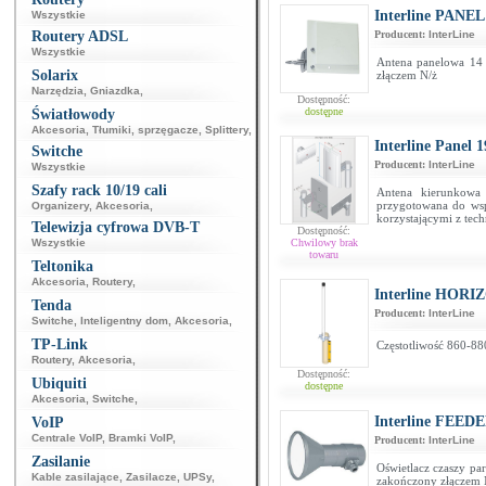
Interline PANEL
Wszystkie
Routery ADSL
Producent:
InterLine
Wszystkie
Antena panelowa 14
Solarix
złączem N/ż
Narzędzia
,
Gniazdka
,
Dostępność:
dostępne
Światłowody
Akcesoria
,
Tłumiki, sprzęgacze
,
Splittery
,
Interline Panel
Switche
Producent:
InterLine
Wszystkie
Szafy rack 10/19 cali
Antena kierunkowa 
przygotowana do wsp
Organizery
,
Akcesoria
,
korzystającymi z te
Telewizja cyfrowa DVB-T
Dostępność:
Wszystkie
Chwilowy brak
towaru
Teltonika
Akcesoria
,
Routery
,
Interline HORIZ
Tenda
Producent:
InterLine
Switche
,
Inteligentny dom
,
Akcesoria
,
TP-Link
Częstotliwość 860-88
Routery
,
Akcesoria
,
Dostępność:
Ubiquiti
dostępne
Akcesoria
,
Switche
,
Interline FEED
VoIP
Centrale VoIP
,
Bramki VoIP
,
Producent:
InterLine
Zasilanie
Oświetlacz czaszy pa
Kable zasilające
,
Zasilacze
,
UPSy
,
zakończony złączem 