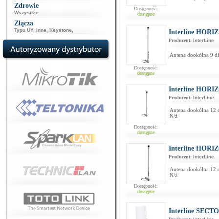
Zdrowie
Dostępność:
Wszystkie
dostępne
Złącza
Typu UY
,
Inne
,
Keystone
,
Interline HORI
Producent:
InterLine
Antena dookólna 9 dB
Dostępność:
dostępne
Interline HORIZ
Producent:
InterLine
Antena dookólna 12 
N/ż
Dostępność:
dostępne
Interline HORIZ
Producent:
InterLine
Antena dookólna 12 
N/ż
Dostępność:
dostępne
Interline SECT