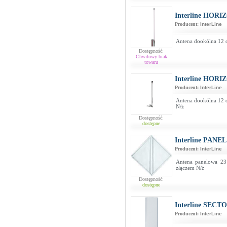
Interline HORI
Producent:
InterLine
Antena dookólna 12 d
Dostępność:
Chwilowy brak
towaru
Interline HORIZ
Producent:
InterLine
Antena dookólna 12 
N/ż
Dostępność:
dostępne
Interline PANEL
Producent:
InterLine
Antena panelowa 23
złączem N/ż
Dostępność:
dostępne
Interline SECT
Producent:
InterLine