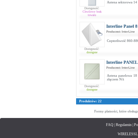
Antena sektorowa 14 
Dostępność:
Chwilowy brak
towaru
Interline Panel 
Producent:
InterLine
Częstotliwość 860-88
Dostępność:
dostępne
Interline PANEL
Producent:
InterLine
Antena panelowa 18
złączem N/ż
Dostępność:
dostępne
Produktów: 22
Formy płatności, które obsług
FAQ
|
Regulamin
|
Po
WIRELESSLAN.