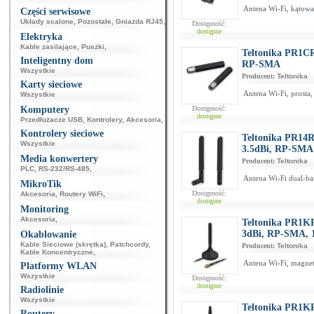
Antena Wi-Fi, kątow
Części serwisowe
Układy scalone
,
Pozostałe
,
Gniazda RJ45
,
Dostępność:
dostępne
Elektryka
Kable zasilające
,
Puszki
,
Teltonika PR1CR
Inteligentny dom
RP-SMA
Wszystkie
Producent:
Teltonika
Karty sieciowe
Antena Wi-Fi, prosta
Wszystkie
Komputery
Dostępność:
dostępne
Przedłużacze USB
,
Kontrolery
,
Akcesoria
,
Kontrolery sieciowe
Teltonika PR14R
Wszystkie
3.5dBi, RP-SMA
Media konwertery
Producent:
Teltonika
PLC
,
RS-232/RS-485
,
Antena Wi-Fi dual-b
MikroTik
Dostępność:
Akcesoria
,
Routery WiFi
,
dostępne
Monitoring
Akcesoria
,
Teltonika PR1KR
3dBi, RP-SMA, 
Okablowanie
Kable Sieciowe (skrętka)
,
Patchcordy
,
Producent:
Teltonika
Kable Koncentryczne
,
Antena Wi-Fi, magne
Platformy WLAN
Wszystkie
Dostępność:
dostępne
Radiolinie
Wszystkie
Teltonika PR1KR
Routery