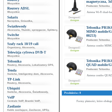
magnetyczna, 3
Wszystkie
Producent:
Teltonika
Routery ADSL
Wszystkie
Antena Wi-Fi dual-b
Solarix
Dostępność:
dostępne
Narzędzia
,
Gniazdka
,
Światłowody
Teltonika PR1K
Akcesoria
,
Tłumiki, sprzęgacze
,
Splittery
,
MIMO mobile/GN
Switche
00253)
Wszystkie
Producent:
Teltonika
Szafy rack 10/19 cali
Antena combo MIMO
Organizery
,
Akcesoria
,
Dostępność:
dostępne
Telewizja cyfrowa DVB-T
Wszystkie
Teltonika PR1K
Teltonika
QUAD mobile/G
Routery
,
Akcesoria
,
Lokalizatory GPS
,
Producent:
Teltonika
Tenda
Switche
,
Inteligentny dom
,
Akcesoria
,
Antena combo QUAD
TP-Link
Dostępność:
Routery
,
Akcesoria
,
dostępne
Ubiquiti
Switche
,
Akcesoria
,
Światłowody
,
Produktów: 8
VoIP
Centrale VoIP
,
Bramki VoIP
,
Formy płatności, które obsług
Zasilanie
Kable zasilające
,
Zasilacze
,
UPSy
,