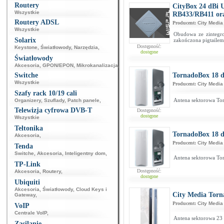
Routery
CityBox 24 dBi U
Wszystkie
RB433/RB411 or
Routery ADSL
Producent:
City Media
Wszystkie
Obudowa ze zintegr
Solarix
zakończona pigtaile
Dostępność:
Keystone
,
Światłowody
,
Narzędzia
,
dostępne
Światłowody
Akcesoria
,
GPON/EPON
,
Mikrokanalizacja
,
Switche
TornadoBox 18 
Wszystkie
Producent:
City Media
Szafy rack 10/19 cali
Antena sektorowa To
Organizery
,
Szuflady
,
Patch panele
,
Telewizja cyfrowa DVB-T
Dostępność:
dostępne
Wszystkie
Teltonika
TornadoBox 18 dB
Akcesoria
,
Producent:
City Media
Tenda
Switche
,
Akcesoria
,
Inteligentny dom
,
Antena sektorowa To
TP-Link
Dostępność:
Akcesoria
,
Routery
,
dostępne
Ubiquiti
Akcesoria
,
Światłowody
,
Cloud Keys i
City Media Torn
Gateway
,
Producent:
City Media
VoIP
Centrale VoIP
,
Antena sektorowa 23 
Zasilanie