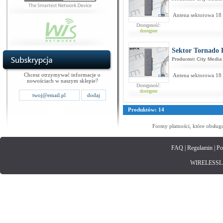
Antena sektorowa 18 
Dostępność:
dostępne
Sektor Tornado 
Producent:
City Media
Chcesz otrzymywać informacje o
Antena sektorowa 18 
nowościach w naszym sklepie?
Dostępność:
dostępne
Produktów: 14
Formy płatności, które obsług
FAQ
|
Regulamin
|
Po
WIRELESSLAN.