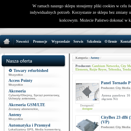
W ramach naszego sklepu stosujemy pliki cookies w celu 
indywidualnych potrzeb. Korzystanie ze sklepu bez zmiany 
32 721 86 
końcowym. Możecie Państwo dokonać w ka
support@wirele
Nowości
Promocje
Wyprzedaże
Serwis
Szkolenia
O firmie
Konta
Kategoria :
Anteny
/
Producent:
Cambium Networks
,
City M
Elements
,
Ruijie Reyee
,
Teltonika
,
Tenda
♻️ Towary refurbished
Wszystkie
Access Pointy
Panel Tornado P
Wszystkie
Producent:
City Media
Akcesoria
Cybanty/Obejmy
,
Sprzęt pomiarowy
,
Antena panelowa 16
Uchwyty antenowe
,
złączem N/ż
Akcesoria GSM/LTE
Dostępność:
dostępne
Zestawy abonenckie
,
Anteny
CityBox 23 dBi 
Wszystkie
(VP)
Automatyka i Przemysł
Producent:
City Media
Lokalizatory GPS
,
Media konwertery
,