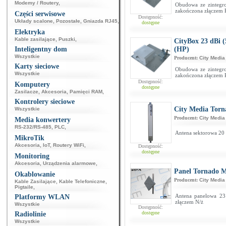
Modemy / Routery
,
Obudowa ze zintegr
zakończona złączem R
Części serwisowe
Dostępność:
Układy scalone
,
Pozostałe
,
Gniazda RJ45
,
dostępne
Elektryka
Kable zasilające
,
Puszki
,
CityBox 23 dBi 
Inteligentny dom
(HP)
Wszystkie
Producent:
City Media
Karty sieciowe
Obudowa ze zintegr
Wszystkie
zakończona złączem R
Dostępność:
Komputery
dostępne
Zasilacze
,
Akcesoria
,
Pamięci RAM
,
Kontrolery sieciowe
City Media Torn
Wszystkie
Producent:
City Media
Media konwertery
RS-232/RS-485
,
PLC
,
Antena sektorowa 20 
MikroTik
Akcesoria
,
IoT
,
Routery WiFi
,
Dostępność:
dostępne
Monitoring
Akcesoria
,
Urządzenia alarmowe
,
Panel Tornado M
Okablowanie
Producent:
City Media
Kable Zasilające
,
Kable Telefoniczne
,
Pigtaile
,
Antena panelowa 23
Platformy WLAN
złączem N/ż
Wszystkie
Dostępność:
dostępne
Radiolinie
Wszystkie