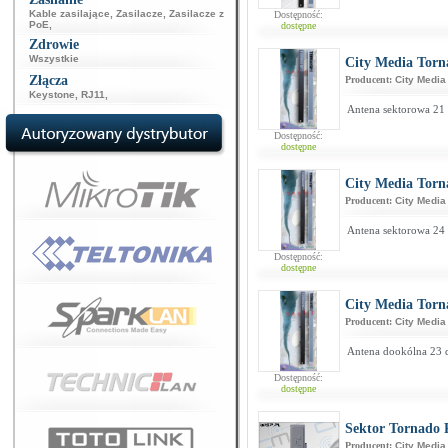
Kable zasilające
,
Zasilacze
,
Zasilacze z
Dostępność:
PoE
,
dostępne
Zdrowie
Wszystkie
City Media Torn
Złącza
Producent:
City Media
Keystone
,
RJ11
,
Antena sektorowa 21 
Dostępność:
dostępne
City Media Torn
Producent:
City Media
Antena sektorowa 24 
Dostępność:
dostępne
City Media Torn
Producent:
City Media
Antena dookólna 23 d
Dostępność:
dostępne
Sektor Tornado 
Producent:
City Media