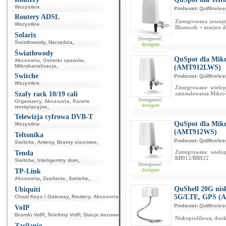
Wszystkie
Producent:
QuWireles
Routery ADSL
Zintegrowana zewnęt
Wszystkie
Bluetooth + miejsce 
Solarix
Dostępność:
Światłowody
,
Narzędzia
,
dostępne
Światłowody
QuSpot dla Mik
Akcesoria
,
Osłonki spawów
,
Mikrokanalizacja
,
(AMT912LWS)
Switche
Producent:
QuWireles
Wszystkie
Zintegrowane wielo
Szafy rack 10/19 cali
zainstalowania Mikr
Dostępność:
Organizery
,
Akcesoria
,
Panele
dostępne
wentylacyjne
,
Telewizja cyfrowa DVB-T
QuSpot dla Mik
Wszystkie
(AMT912WS)
Teltonika
Producent:
QuWireles
Switche
,
Anteny
,
Bramy sieciowe
,
Zintegrowane wielo
Tenda
RB912/RB922
Switche
,
Inteligentny dom
,
Dostępność:
dostępne
TP-Link
Akcesoria
,
Zasilanie
,
Switche
,
QuShell 20G nis
Ubiquiti
5G/LTE, GPS (
Cloud Keys i Gateway
,
Routery
,
Akcesoria
,
Producent:
QuWireles
VoIP
Bramki VoIP
,
Telefony VoIP
,
Stacje bazowe
,
Niskoprofilowa, doo
Zasilanie