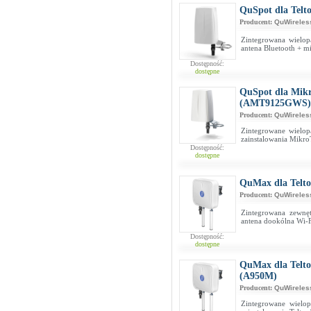
QuSpot dla Tel
Producent:
QuWireles
Zintegrowana wielo
antena Bluetooth + m
Dostępność:
dostępne
QuSpot dla Mik
(AMT9125GWS)
Producent:
QuWireles
Zintegrowane wielo
zainstalowania Mikr
Dostępność:
dostępne
QuMax dla Telt
Producent:
QuWireles
Zintegrowana zewnę
antena dookólna Wi-F
Dostępność:
dostępne
QuMax dla Telto
(A950M)
Producent:
QuWireles
Zintegrowane wielo