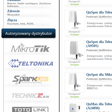
Dostępność:
Baterie
,
Kable zasilające
,
Zasilacze
dostępne
buforowe
,
Zdrowie
QuSpot dla Tel
Wszystkie
Producent:
QuWireles
Złącza
Zintegrowana wielo
Keystone
,
Inne
,
RJ45
,
zainstalowania Telt
Dostępność:
dostępne
QuSpot dla Telt
(A950S)
Producent:
QuWireles
Zintegrowane wielo
zainstalowania Telt
Dostępność:
dostępne
QuSpot dla Mi
Producent:
QuWireles
Zintegrowane wielo
RBM11G
Dostępność:
dostępne
QuMax dla Telto
(A240M)