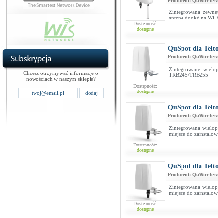
Producent:
QuWireles
Zintegrowana zewnę
antena dookólna Wi-F
Dostępność:
dostępne
QuSpot dla Telt
Producent:
QuWireles
Zintegrowane wielo
Chcesz otrzymywać informacje o
TRB245/TRB255
nowościach w naszym sklepie?
Dostępność:
dostępne
QuSpot dla Telt
Producent:
QuWireles
Zintegrowana wielo
miejsce do zainstalo
Dostępność:
dostępne
QuSpot dla Telt
Producent:
QuWireles
Zintegrowana wielo
miejsce do zainstalo
Dostępność:
dostępne