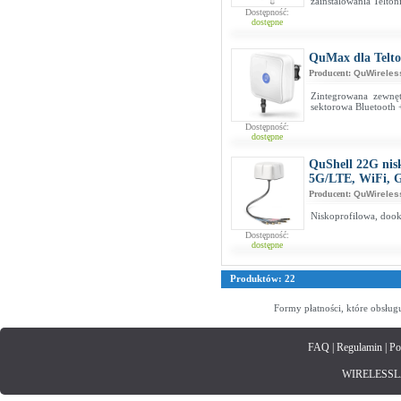
zainstalowania Telt
Dostępność:
dostępne
QuMax dla Telt
Producent:
QuWireles
Zintegrowana zewnę
sektorowa Bluetooth 
Dostępność:
dostępne
QuShell 22G nis
5G/LTE, WiFi, 
Producent:
QuWireles
Niskoprofilowa, do
Dostępność:
dostępne
Produktów: 22
Formy płatności, które obsług
FAQ
|
Regulamin
|
Po
WIRELESSLAN.