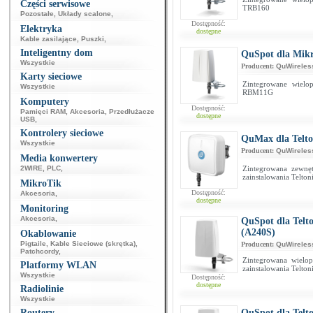
Części serwisowe
TRB160
Pozostałe
,
Układy scalone
,
Dostępność:
Elektryka
dostępne
Kable zasilające
,
Puszki
,
Inteligentny dom
QuSpot dla Mi
Wszystkie
Producent:
QuWireles
Karty sieciowe
Zintegrowane wielo
Wszystkie
RBM11G
Komputery
Dostępność:
Pamięci RAM
,
Akcesoria
,
Przedłużacze
dostępne
USB
,
Kontrolery sieciowe
QuMax dla Telt
Wszystkie
Producent:
QuWireles
Media konwertery
2WIRE
,
PLC
,
Zintegrowana zewnę
zainstalowania Telto
MikroTik
Dostępność:
Akcesoria
,
dostępne
Monitoring
Akcesoria
,
QuSpot dla Telt
(A240S)
Okablowanie
Pigtaile
,
Kable Sieciowe (skrętka)
,
Producent:
QuWireles
Patchcordy
,
Zintegrowana wielo
Platformy WLAN
zainstalowania Telt
Wszystkie
Dostępność:
dostępne
Radiolinie
Wszystkie
Routery
QuSpot dla Tel