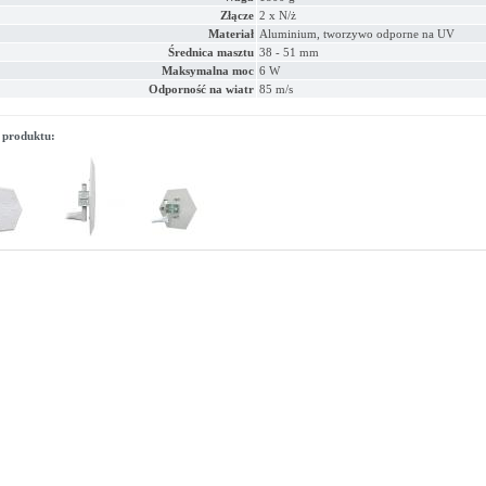
Złącze
2 x N/ż
Materiał
Aluminium, tworzywo odporne na UV
Średnica masztu
38 - 51 mm
Maksymalna moc
6 W
Odporność na wiatr
85 m/s
 produktu: