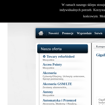
W ramach naszego sklepu stosuj
indywidualnych potrzeb. Korzysta
końcowym. Może
Nowości
Promocje
Wyprzedaże
Serwis
Katego
Giga
♻️ Towary refurbished
Wszystkie
Access Pointy
Wszystkie
Akcesoria
Cybanty/Obejmy
,
Uchwyty antenowe
,
Sprzęt pomiarowy
,
Akcesoria GSM/LTE
Zestawy abonenckie
,
Anteny
Wszystkie
GigaE
Automatyka i Przemysł
budyn
Akcesoria
,
Modemy / Routery
,