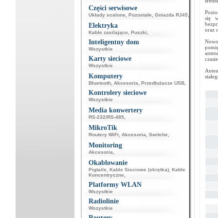
średn
Części serwisowe
Pozio
Układy scalone
,
Pozostałe
,
Gniazda RJ45
,
się 
bezpr
Elektryka
oraz 
Kable zasilające
,
Puszki
,
Inteligentny dom
Nowo
pomię
Wszystkie
anten
Karty sieciowe
czasie
Wszystkie
Anten
Komputery
stałe
Bluetooth
,
Akcesoria
,
Przedłużacze USB
,
Kontrolery sieciowe
Wszystkie
Media konwertery
RS-232/RS-485
,
MikroTik
Routery WiFi
,
Akcesoria
,
Switche
,
Monitoring
Akcesoria
,
Okablowanie
Pigtaile
,
Kable Sieciowe (skrętka)
,
Kable
Koncentryczne
,
Platformy WLAN
Wszystkie
Radiolinie
Wszystkie
Routery