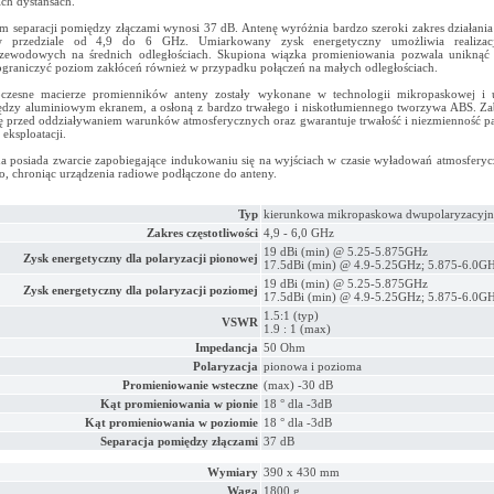
ich dystansach.
m separacji pomiędzy złączami wynosi 37 dB. Antenę wyróżnia bardzo szeroki zakres działania
w przedziale od 4,9 do 6 GHz. Umiarkowany zysk energetyczny umożliwia realizacj
zewodowych na średnich odległościach. Skupiona wiązka promieniowania pozwala uniknąć i
ograniczyć poziom zakłóceń również w przypadku połączeń na małych odległościach.
czesne macierze promienników anteny zostały wykonane w technologii mikropaskowej i 
dzy aluminiowym ekranem, a osłoną z bardzo trwałego i niskotłumiennego tworzywa ABS. Za
ę przed oddziaływaniem warunków atmosferycznych oraz gwarantuje trwałość i niezmienność 
 eksploatacji.
a posiada zwarcie zapobiegające indukowaniu się na wyjściach w czasie wyładowań atmosfery
go, chroniąc urządzenia radiowe podłączone do anteny.
Typ
kierunkowa mikropaskowa dwupolaryzacyjn
Zakres częstotliwości
4,9 - 6,0 GHz
19 dBi (min) @ 5.25-5.875GHz
Zysk energetyczny dla polaryzacji pionowej
17.5dBi (min) @ 4.9-5.25GHz; 5.875-6.0GH
19 dBi (min) @ 5.25-5.875GHz
Zysk energetyczny dla polaryzacji poziomej
17.5dBi (min) @ 4.9-5.25GHz; 5.875-6.0GH
1.5:1 (typ)
VSWR
1.9 : 1 (max)
Impedancja
50 Ohm
Polaryzacja
pionowa i pozioma
Promieniowanie wsteczne
(max) -30 dB
Kąt promieniowania w pionie
18 ° dla -3dB
Kąt promieniowania w poziomie
18 ° dla -3dB
Separacja pomiędzy złączami
37 dB
Wymiary
390 x 430 mm
Waga
1800 g