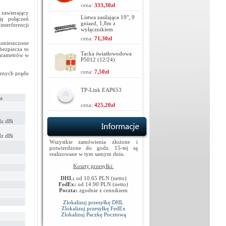
cena:
333,30zł
 zawierający
Listwa zasilająca 19", 9
ę połączeń
gniazd, 1,8m z
nterferencji
wyłącznikiem
cena:
71,30zł
umieszczone
bezpiecza to
Tacka światłowodowa
parametrów w
P5012 (12/24)
cena:
7,50zł
cznych prądu
TP-Link EAP653
a
cena:
425,20zł
z dBi
z dBi
Wszystkie zamówienia złożone i
potwierdzone do godz. 15-tej są
realizowane w tym samym dniu.
Koszty przesyłki:
DHL:
od 10.65 PLN (netto)
FedEx:
od 14.90 PLN (netto)
Poczta:
zgodnie z cennikiem
Zlokalizuj przesyłkę DHL
Zlokalizuj przesyłkę FedEx
Zlokalizuj Paczkę Pocztową