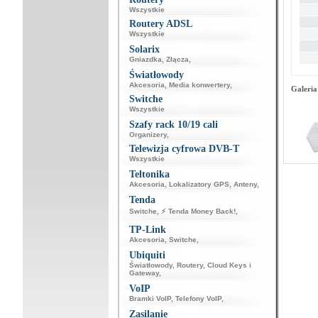
Wszystkie
Routery ADSL
Wszystkie
Solarix
Gniazdka
,
Złącza
,
Światłowody
Akcesoria
,
Media konwertery
,
Galeria
Switche
Wszystkie
Szafy rack 10/19 cali
Organizery
,
Telewizja cyfrowa DVB-T
Wszystkie
Teltonika
Akcesoria
,
Lokalizatory GPS
,
Anteny
,
Tenda
Switche
,
⚡ Tenda Money Back!
,
TP-Link
Akcesoria
,
Switche
,
Ubiquiti
Światłowody
,
Routery
,
Cloud Keys i
Gateway
,
VoIP
Bramki VoIP
,
Telefony VoIP
,
Zasilanie