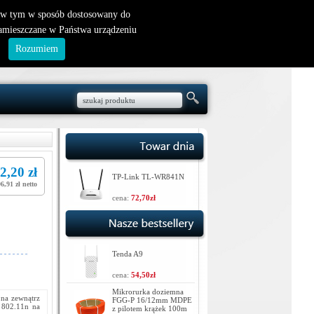
nowy klient
|
logowanie
, w tym w sposób dostosowany do
zamieszczane w Państwa urządzeniu
.
Rozumiem
2,20 zł
TP-Link TL-WR841N
6,91 zł netto
cena:
72,70zł
Tenda A9
cena:
54,50zł
Mikrorurka doziemna
na zewnątrz
FGG-P 16/12mm MDPE
 802.11n na
z pilotem krążek 100m