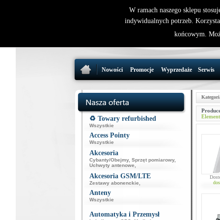
W ramach naszego sklepu stosuj
indywidualnych potrzeb. Korzysta
końcowym. Może
Nowości
Promocje
Wyprzedaże
Serwis
Kategori
Produce
Element
♻️ Towary refurbished
Wszystkie
Access Pointy
Wszystkie
Akcesoria
Cybanty/Obejmy
,
Sprzęt pomiarowy
,
Uchwyty antenowe
,
Akcesoria GSM/LTE
Dost
dos
Zestawy abonenckie
,
Anteny
Wszystkie
Automatyka i Przemysł