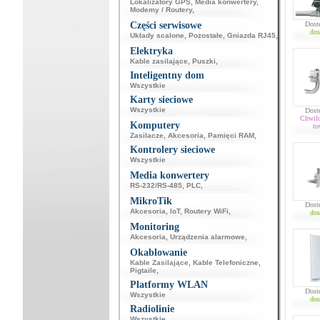
Lokalizatory GPS
,
Media konwertery
,
Modemy / Routery
,
Części serwisowe
Dost
dos
Układy scalone
,
Pozostałe
,
Gniazda RJ45
,
Elektryka
Kable zasilające
,
Puszki
,
Inteligentny dom
Wszystkie
Karty sieciowe
Wszystkie
Dost
Chwil
Komputery
to
Zasilacze
,
Akcesoria
,
Pamięci RAM
,
Kontrolery sieciowe
Wszystkie
Media konwertery
RS-232/RS-485
,
PLC
,
MikroTik
Dost
Akcesoria
,
IoT
,
Routery WiFi
,
dos
Monitoring
Akcesoria
,
Urządzenia alarmowe
,
Okablowanie
Kable Zasilające
,
Kable Telefoniczne
,
Pigtaile
,
Platformy WLAN
Dost
Wszystkie
dos
Radiolinie
Wszystkie