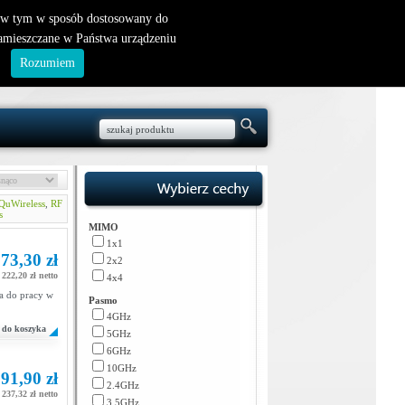
nowy klient
|
logowanie
, w tym w sposób dostosowany do
zamieszczane w Państwa urządzeniu
.
Rozumiem
QuWireless
,
RF
s
MIMO
1x1
73,30 zł
2x2
222,20 zł netto
4x4
a do pracy w
Pasmo
4GHz
do koszyka
5GHz
6GHz
10GHz
91,90 zł
2.4GHz
237,32 zł netto
3.5GHz