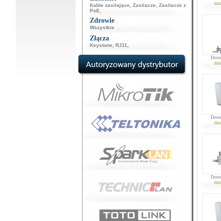
dos
Kable zasilające
,
Zasilacze
,
Zasilacze z
PoE
,
Zdrowie
Wszystkie
Złącza
Keystone
,
RJ11
,
Dost
dos
Dost
dos
Dost
dos