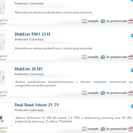
Producent:
Cyberbajt
Kierunkowa antena paraboliczna z polaryzacją pionową
ępność:
szczegóły
do przechowalni
tępne
DishEter PRO 23 H
4
Producent:
Cyberbajt
Kierunkowa antena paraboliczna z polaryzacją poziomą
ępność:
szczegóły
do przechowalni
tępne
DishEter 20 HV
4
Producent:
Cyberbajt
Antena paraboliczna dwupolaryzacyjna z dwoma wejściami antenowymi pr
ortogonalnymi polaryzacjami.
ępność:
szczegóły
do przechowalni
tępne
Dual Band Sektor 2V 5V
4
Producent:
Cyberbajt
Antena sektorowa 14 dBi dla pasma 2,4 GHz z polaryzacją pionową oraz 16 dBi
polaryzacją pionową, 2x złącza N/żeńskie
ępność:
szczegóły
do przechowalni
tępne