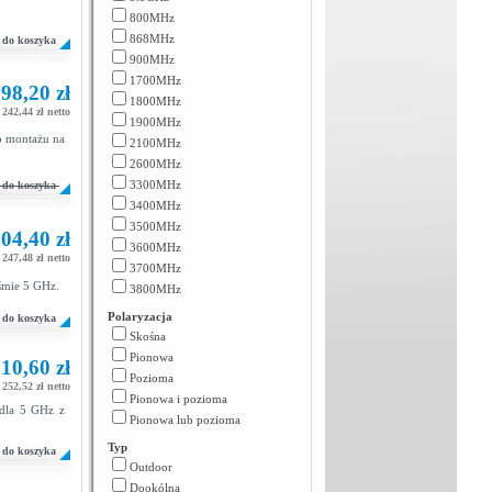
800MHz
868MHz
do koszyka
900MHz
1700MHz
98,20 zł
1800MHz
242,44 zł netto
1900MHz
o montażu na
2100MHz
2600MHz
3300MHz
do koszyka
3400MHz
3500MHz
04,40 zł
3600MHz
247,48 zł netto
3700MHz
aśmie 5 GHz.
3800MHz
Polaryzacja
do koszyka
Skośna
Pionowa
10,60 zł
Pozioma
252,52 zł netto
Pionowa i pozioma
 dla 5 GHz z
Pionowa lub pozioma
Typ
do koszyka
Outdoor
Dookólna