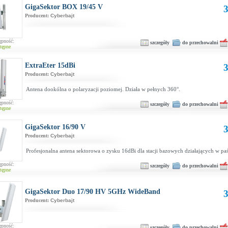
GigaSektor BOX 19/45 V
3
Producent:
Cyberbajt
ępność:
szczegóły
do przechowalni
tępne
ExtraEter 15dBi
3
Producent:
Cyberbajt
Antena dookólna o polaryzacji poziomej. Działa w pełnych 360°.
ępność:
szczegóły
do przechowalni
tępne
GigaSektor 16/90 V
3
Producent:
Cyberbajt
Profesjonalna antena sektorowa o zysku 16dBi dla stacji bazowych działających w p
ępność:
szczegóły
do przechowalni
tępne
GigaSektor Duo 17/90 HV 5GHz WideBand
3
Producent:
Cyberbajt
ępność:
szczegóły
do przechowalni