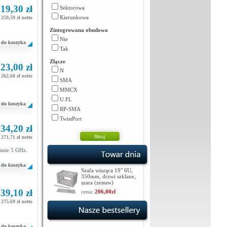
19,30 zł
Sektorowa
Kierunkowa
259,59 zł netto
Zintegrowana obudowa
Nie
do koszyka
Tak
Złącze
23,00 zł
N
262,60 zł netto
SMA
MMCX
U.FL
do koszyka
RP-SMA
TwistPort
34,20 zł
271,71 zł netto
aśmie 5 GHz.
do koszyka
Szafa wisząca 19" 6U,
350mm, drzwi szklane,
szara (zestaw)
39,10 zł
cena:
206,00zł
275,69 zł netto
do koszyka