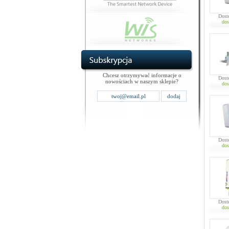
Dost
dos
Chcesz otrzymywać informacje o
Dost
nowościach w naszym sklepie?
dos
Dost
dos
Dost
dos