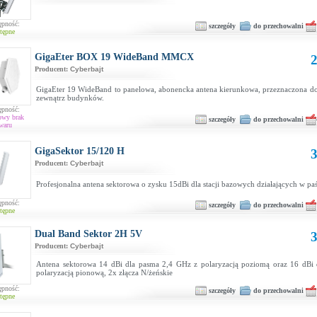
ępność:
szczegóły
do przechowalni
tępne
GigaEter BOX 19 WideBand MMCX
2
Producent:
Cyberbajt
GigaEter 19 WideBand to panelowa, abonencka antena kierunkowa, przeznaczona d
zewnątrz budynków.
ępność:
owy brak
szczegóły
do przechowalni
waru
GigaSektor 15/120 H
3
Producent:
Cyberbajt
Profesjonalna antena sektorowa o zysku 15dBi dla stacji bazowych działających w p
ępność:
szczegóły
do przechowalni
tępne
Dual Band Sektor 2H 5V
3
Producent:
Cyberbajt
Antena sektorowa 14 dBi dla pasma 2,4 GHz z polaryzacją poziomą oraz 16 dBi
polaryzacją pionową, 2x złącza N/żeńskie
ępność:
szczegóły
do przechowalni
tępne