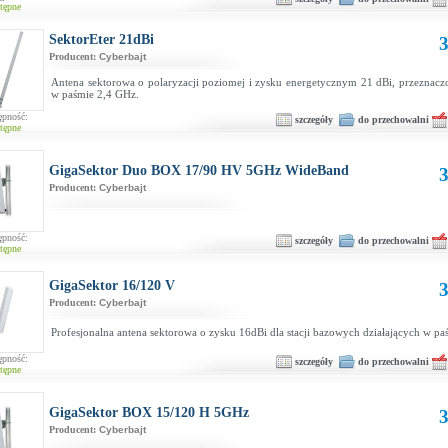
tępne
SektorEter 21dBi
3
Producent:
Cyberbajt
Antena sektorowa o polaryzacji poziomej i zysku energetycznym 21 dBi, przeznacz
w paśmie 2,4 GHz.
ępność:
szczegóły
do przechowalni
tępne
GigaSektor Duo BOX 17/90 HV 5GHz WideBand
3
Producent:
Cyberbajt
ępność:
szczegóły
do przechowalni
tępne
GigaSektor 16/120 V
3
Producent:
Cyberbajt
Profesjonalna antena sektorowa o zysku 16dBi dla stacji bazowych działających w p
ępność:
szczegóły
do przechowalni
tępne
GigaSektor BOX 15/120 H 5GHz
3
Producent:
Cyberbajt