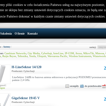
emy pliki cookies w celu świadczenia Państwu usług na najwyższym poziomie
nie ze sklepu bez zmiany ustawień dotyczących cookies oznacza, że będą one 
32 721 86 72
W koszyku jest 0 produktów(y)
cie Państwo dokonać w każdym czasie zmiany ustawień dotyczących cookies
support@wirelesslan.com.pl
Szkolenia
O firmie
Kontakt
a :
Anteny
/
sortuj:
nt:
Cambium Networks
,
City Media
,
Cyberbajt
,
InterLine
,
IP-COM
,
Jirous
,
MikroTik
,
Mimosa
,
s
,
Ruijie Reyee
,
Teltonika
,
Tenda
,
Ubiquiti
,
Wavearena Pacific
,
Wireless Instruments
,
Wisnetwork
H-LineSektor 14/120
2
Producent:
Cyberbajt
LineSektor 14dBi to bazowa antena sektorowa o polaryzacji POZIOMEJ przeznaczon
paśmie 2,4 GHz.
ępność:
szczegóły
do przechowalni
tępne
GigaSektor 19/45 V
2
Producent:
Cyberbajt