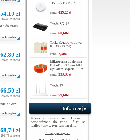
TP-Link EAP653
54,10 zł
cena:
425,20zł
287,89 zł netto
Tenda SG108
ona do pracy
cena:
60,60zł
do koszyka
Tacka światłowodowa
P5012 (12/24)
62,80 zł
cena:
7,50zł
294,96 zł netto
Mikrorurka doziemna
FGG-P 16/12mm MDPE
z pilotem krążek 100m
cena:
333,30zł
do koszyka
Tenda F6
66,50 zł
cena:
59,60zł
297,97 zł netto
aśmie 5 GHz.
do koszyka
Wszystkie zamówienia złożone i
potwierdzone do godz. 15-tej są
realizowane w tym samym dniu.
68,70 zł
Koszty przesyłki:
299,76 zł netto