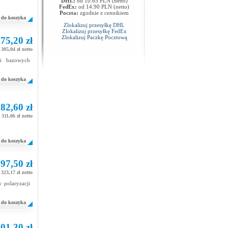
DHL:
od 10.65 PLN (netto)
FedEx:
od 14.90 PLN (netto)
Poczta:
zgodnie z cennikiem
do koszyka
Zlokalizuj przesyłkę DHL
Zlokalizuj przesyłkę FedEx
Zlokalizuj Paczkę Pocztową
75,20 zł
305,04 zł netto
ji bazowych
do koszyka
82,60 zł
311,06 zł netto
do koszyka
97,50 zł
323,17 zł netto
 polaryzacji
do koszyka
01,30 zł