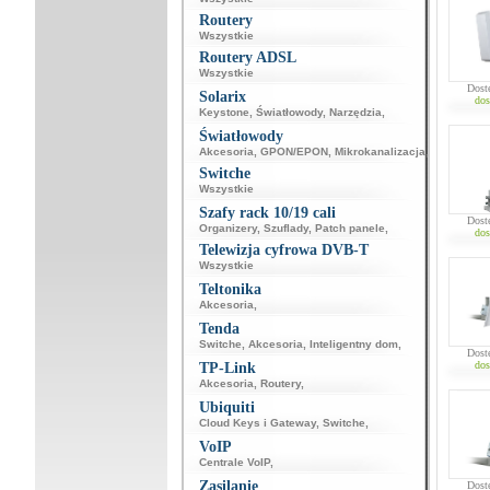
Routery
Wszystkie
Routery ADSL
Wszystkie
Dost
Solarix
dos
Keystone
,
Światłowody
,
Narzędzia
,
Światłowody
Akcesoria
,
GPON/EPON
,
Mikrokanalizacja
,
Switche
Wszystkie
Szafy rack 10/19 cali
Dost
Organizery
,
Szuflady
,
Patch panele
,
dos
Telewizja cyfrowa DVB-T
Wszystkie
Teltonika
Akcesoria
,
Tenda
Switche
,
Akcesoria
,
Inteligentny dom
,
Dost
dos
TP-Link
Akcesoria
,
Routery
,
Ubiquiti
Cloud Keys i Gateway
,
Switche
,
VoIP
Centrale VoIP
,
Zasilanie
Dost