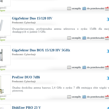
ępność:
szczegóły
do przechowalni
tępne
GigaSektor Duo 15/120 HV
3
Producent:
Cyberbajt
Dwupolaryzacyjna, profesjonalna antena sektorowa o zysku 15dBi dla stac
działających w paśmie 5 GHz.
ępność:
szczegóły
do przechowalni
tępne
GigaSektor Duo BOX 15/120 HV 5GHz
3
Producent:
Cyberbajt
ępność:
szczegóły
do przechowalni
tępne
ProEter DUO 7dBi
3
Producent:
Cyberbajt
Dualna dookólna antena bazowa 2,4 GHz o zysku 7 dBi emitująca obie wiązki w
pionowej.
ępność:
szczegóły
do przechowalni
tępne
DishEter PRO 23 V
4