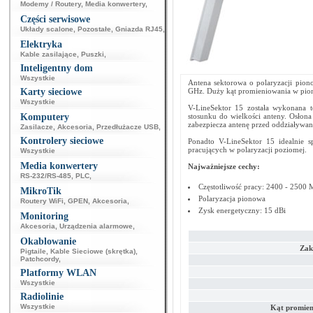
Modemy / Routery
,
Media konwertery
,
Części serwisowe
Układy scalone
,
Pozostałe
,
Gniazda RJ45
,
Elektryka
Kable zasilające
,
Puszki
,
Inteligentny dom
Wszystkie
Antena sektorowa o polaryzacji pion
Karty sieciowe
GHz. Duży kąt promieniowania w pionie
Wszystkie
V-LineSektor 15 została wykonana 
Komputery
stosunku do wielkości anteny. Osłon
zabezpiecza antenę przed oddziaływa
Zasilacze
,
Akcesoria
,
Przedłużacze USB
,
Kontrolery sieciowe
Ponadto V-LineSektor 15 idealnie s
pracujących w polaryzacji poziomej.
Wszystkie
Media konwertery
Najważniejsze cechy:
RS-232/RS-485
,
PLC
,
Częstotliwość pracy: 2400 - 2500
MikroTik
Polaryzacja pionowa
Routery WiFi
,
GPEN
,
Akcesoria
,
Zysk energetyczny: 15 dBi
Monitoring
Akcesoria
,
Urządzenia alarmowe
,
Okablowanie
Zakr
Pigtaile
,
Kable Sieciowe (skrętka)
,
Patchcordy
,
Platformy WLAN
Wszystkie
Radiolinie
Wszystkie
Kąt promien