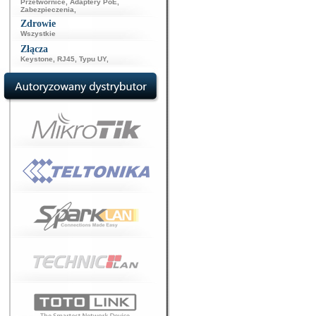
Przetwornice
,
Adaptery PoE
,
Zabezpieczenia
,
Zdrowie
Wszystkie
Złącza
Keystone
,
RJ45
,
Typu UY
,