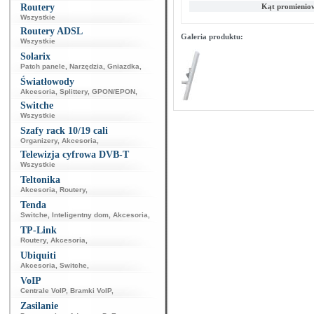
Routery
Kąt promienio
Wszystkie
Routery ADSL
Galeria produktu:
Wszystkie
Solarix
Patch panele
,
Narzędzia
,
Gniazdka
,
Światłowody
Akcesoria
,
Splittery
,
GPON/EPON
,
Switche
Wszystkie
Szafy rack 10/19 cali
Organizery
,
Akcesoria
,
Telewizja cyfrowa DVB-T
Wszystkie
Teltonika
Akcesoria
,
Routery
,
Tenda
Switche
,
Inteligentny dom
,
Akcesoria
,
TP-Link
Routery
,
Akcesoria
,
Ubiquiti
Akcesoria
,
Switche
,
VoIP
Centrale VoIP
,
Bramki VoIP
,
Zasilanie