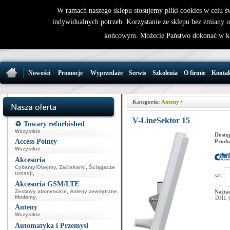
W ramach naszego sklepu stosujemy pliki cookies w celu 
indywidualnych potrzeb. Korzystanie ze sklepu bez zmiany 
32 721 86 
końcowym. Możecie Państwo dokonać w ka
support@wirele
Nowości
Promocje
Wyprzedaże
Serwis
Szkolenia
O firmie
Konta
Kategoria:
Anteny
/
V-LineSektor 15
♻️ Towary refurbished
Wszystkie
Dostę
Access Pointy
Produ
Wszystkie
Akcesoria
Cybanty/Obejmy
,
Zaciskarki
,
Ściągacze
izolacji
,
szt:
Akcesoria GSM/LTE
Zestawy abonenckie
,
Anteny zewnętrzne
,
Najta
Modemy
,
DHL (p
Anteny
Wszystkie
Automatyka i Przemysł