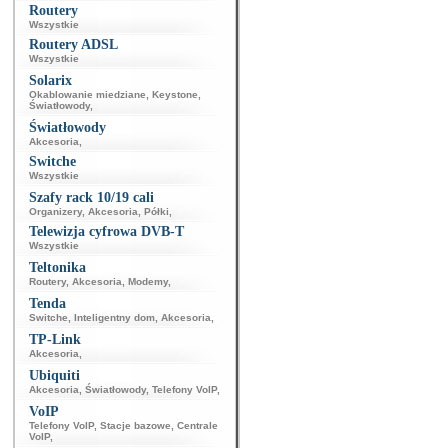
Routery
Wszystkie
Routery ADSL
Wszystkie
Solarix
Okablowanie miedziane
,
Keystone
,
Światłowody
,
Światłowody
Akcesoria
,
Switche
Wszystkie
Szafy rack 10/19 cali
Organizery
,
Akcesoria
,
Półki
,
Telewizja cyfrowa DVB-T
Wszystkie
Teltonika
Routery
,
Akcesoria
,
Modemy
,
Tenda
Switche
,
Inteligentny dom
,
Akcesoria
,
TP-Link
Akcesoria
,
Ubiquiti
Akcesoria
,
Światłowody
,
Telefony VoIP
,
VoIP
Telefony VoIP
,
Stacje bazowe
,
Centrale
VoIP
,