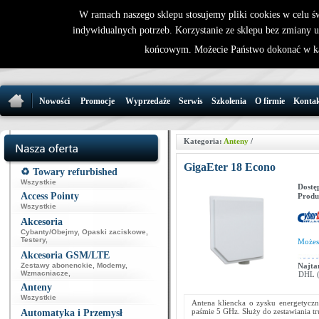
W ramach naszego sklepu stosujemy pliki cookies w celu 
indywidualnych potrzeb. Korzystanie ze sklepu bez zmiany 
32 721 86 
końcowym. Możecie Państwo dokonać w ka
support@wirele
Nowości
Promocje
Wyprzedaże
Serwis
Szkolenia
O firmie
Konta
Kategoria:
Anteny
/
GigaEter 18 Econo
♻️ Towary refurbished
Wszystkie
Dostę
Access Pointy
Produ
Wszystkie
Akcesoria
Cybanty/Obejmy
,
Opaski zaciskowe
,
Testery
,
Może
Akcesoria GSM/LTE
Zestawy abonenckie
,
Modemy
,
Najta
Wzmacniacze
,
DHL (p
Anteny
Wszystkie
Antena kliencka o zysku energetycz
paśmie 5 GHz. Służy do zestawiania tr
Automatyka i Przemysł