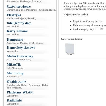
Akcesoria
,
Modemy / Routery
,
Antena GigaEter 18 posiada stabilne 
anteną kliencką dla systemów Tsunami
Części serwisowe
Dobrze sprawdza się również przy poł
Układy scalone
,
Pozostałe
,
Gniazda RJ45
,
Najważniejsze cechy:
Elektryka
Kable zasilające
,
Puszki
,
Częstotliwość pracy 5 GHz
Inteligentny dom
Polaryzacja: regulowana - pi
Wszystkie
Zysk energetyczny: 18 dBi
Karty sieciowe
Wszystkie
Galeria produktu:
Komputery
Akcesoria
,
Myszy
,
Dyski twarde
,
Kontrolery sieciowe
Wszystkie
Media konwertery
PLC
,
RS-232/RS-485
,
MikroTik
IoT
,
Akcesoria
,
Monitoring
Akcesoria
,
Okablowanie
Patchcordy
,
Kable Zasilające
,
Kable
Telefoniczne
,
Platformy WLAN
Wszystkie
Radiolinie
Wszystkie