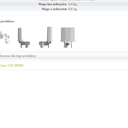
Waga bez uchwytów
0,4 kg
Waga z uchwytem
0,6 kg
 produktu:
luczowe dla tego produktu:
Omni LTE MIMO