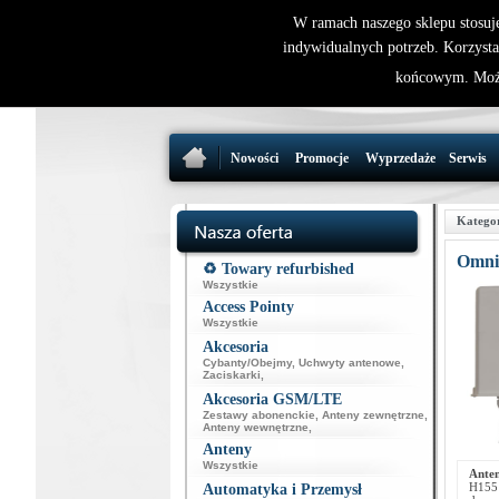
W ramach naszego sklepu stosuj
indywidualnych potrzeb. Korzysta
końcowym. Może
Nowości
Promocje
Wyprzedaże
Serwis
Katego
Omni
♻️ Towary refurbished
Wszystkie
Access Pointy
Wszystkie
Akcesoria
Cybanty/Obejmy
,
Uchwyty antenowe
,
Zaciskarki
,
Akcesoria GSM/LTE
Zestawy abonenckie
,
Anteny zewnętrzne
,
Anteny wewnętrzne
,
Anteny
Wszystkie
Ante
H155 
Automatyka i Przemysł