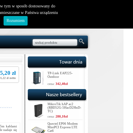
nowy klient
|
logowanie
, w tym w sposób dostosowany do
zamieszczane w Państwa urządzeniu
.
Rozumiem
5,20 zł
TP-Link EAP225-
Outdoor
1,22 zł netto
cena:
342,40zł
MikroTik hAP ac2
(RBD52G-5HacD2HnD-
TC)
cena:
280,10zł
Quectel EP06 Modem
15m kablami
MiniPCI Express LTE
 nadaje się
Cat6