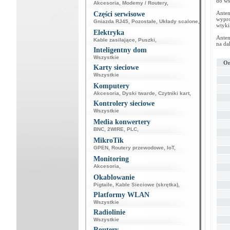
do ws
Akcesoria
,
Modemy / Routery
,
Anten
Części serwisowe
wypro
Gniazda RJ45
,
Pozostałe
,
Układy scalone
,
wtyki
Elektryka
Anten
Kable zasilające
,
Puszki
,
na da
Inteligentny dom
Wszystkie
Om
Karty sieciowe
Wszystkie
Komputery
Akcesoria
,
Dyski twarde
,
Czytniki kart
,
Kontrolery sieciowe
Wszystkie
Media konwertery
BNC
,
2WIRE
,
PLC
,
MikroTik
GPEN
,
Routery przewodowe
,
IoT
,
Monitoring
Akcesoria
,
Okablowanie
Pigtaile
,
Kable Sieciowe (skrętka)
,
Platformy WLAN
Wszystkie
Radiolinie
Wszystkie
Routery