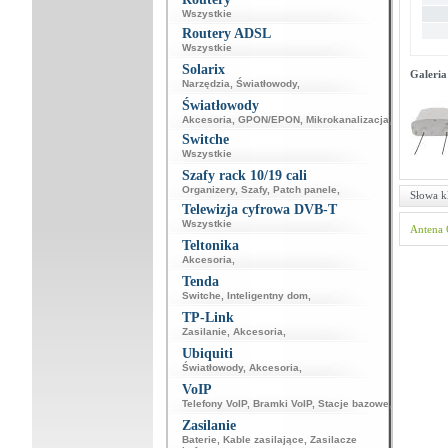
Wszystkie
Routery ADSL
Wszystkie
Solarix
Galeria
Narzędzia
,
Światłowody
,
Światłowody
Akcesoria
,
GPON/EPON
,
Mikrokanalizacja
,
Switche
Wszystkie
Szafy rack 10/19 cali
Organizery
,
Szafy
,
Patch panele
,
Słowa k
Telewizja cyfrowa DVB-T
Wszystkie
Antena
Teltonika
Akcesoria
,
Tenda
Switche
,
Inteligentny dom
,
TP-Link
Zasilanie
,
Akcesoria
,
Ubiquiti
Światłowody
,
Akcesoria
,
VoIP
Telefony VoIP
,
Bramki VoIP
,
Stacje bazowe
,
Zasilanie
Baterie
,
Kable zasilające
,
Zasilacze