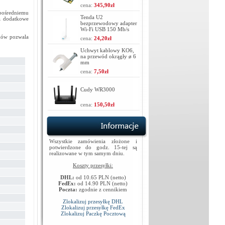
cena:
345,90zł
zpośredniemu
Tenda U2
z dodatkowe
bezprzewodowy adapter
Wi-Fi USB 150 Mb/s
ków pozwala
cena:
24,20zł
Uchwyt kablowy KO6,
na przewód okrągły ø 6
mm
cena:
7,50zł
Cudy WR3000
cena:
150,50zł
Wszystkie zamówienia złożone i
potwierdzone do godz. 15-tej są
realizowane w tym samym dniu.
Koszty przesyłki:
DHL:
od 10.65 PLN (netto)
FedEx:
od 14.90 PLN (netto)
Poczta:
zgodnie z cennikiem
Zlokalizuj przesyłkę DHL
Zlokalizuj przesyłkę FedEx
Zlokalizuj Paczkę Pocztową