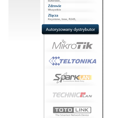
buforowe
,
Zdrowie
Wszystkie
Złącza
Keystone
,
Inne
,
RJ45
,