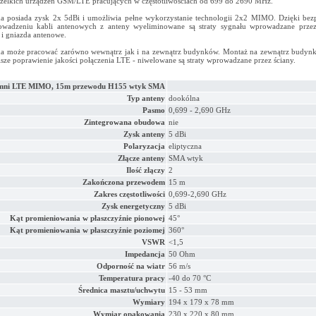
zelkich urządzeń GSM/LTE pracujących w częstotliwościach od 699 do 2690 MHz.
a posiada zysk 2x 5dBi i umożliwia pełne wykorzystanie technologii 2x2 MIMO. Dzięki be
wadzeniu kabli antenowych z anteny wyeliminowane są straty sygnału wprowadzane prze
 i gniazda antenowe.
a może pracować zarówno wewnątrz jak i na zewnątrz budynków. Montaż na zewnątrz budyn
lsze poprawienie jakości połączenia LTE - niwelowane są straty wprowadzane przez ściany.
ni LTE MIMO, 15m przewodu H155 wtyk SMA
Typ anteny
dookólna
Pasmo
0,699 - 2,690 GHz
Zintegrowana obudowa
nie
Zysk anteny
5 dBi
Polaryzacja
eliptyczna
Złącze anteny
SMA wtyk
Ilość złączy
2
Zakończona przewodem
15 m
Zakres częstotliwości
0,699-2,690 GHz
Zysk energetyczny
5 dBi
Kąt promieniowania w płaszczyźnie pionowej
45°
Kąt promieniowania w płaszczyźnie poziomej
360°
VSWR
<1,5
Impedancja
50 Ohm
Odporność na wiatr
56 m/s
Temperatura pracy
-40 do 70 °C
Średnica masztu/uchwytu
15 - 53 mm
Wymiary
194 x 179 x 78 mm
Wymiar opakowania
230 x 220 x 80 mm