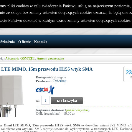
emy pliki cookies w celu świadczenia Państwu usług na najwyższym poziomie
nie ze sklepu bez zmiany ustawień dotyczących cookies oznacza, że będą one 
32 721 86 72
W koszyku jest 0 produktów(y)
cie Państwo dokonać w każdym czasie zmiany ustawień dotyczących cookies
support@wirelesslan.com.pl
Szkolenia
O firmie
Kontakt
ria:
Akcesoria GSM/LTE
/
Anteny zewnętrzne
 LTE MIMO, 15m przewodu H155 wtyk SMA
23
Dostępność:
dostępne
19
Cyberbajt
Producent:
szt:
Najtańsza dostawa:
(
pokaż wszystkie
)
DHL (przedpłata) - 18,00 zł
na Omni LTE MIMO, 15m przewodu H155 wtyk SMA
to dookólna antena 2x2 MIMO z 
zakończonymi wtykami SMA zaprojektowana do wykorzystania w transmisjach LTE. Doskonale