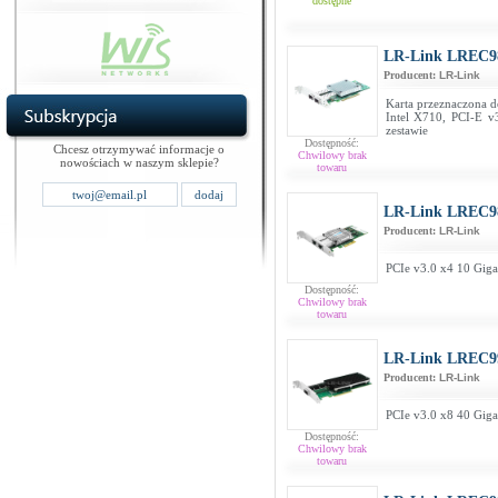
dostępne
LR-Link LREC9
Producent:
LR-Link
Karta przeznaczona d
Intel X710, PCI-E v
zestawie
Dostępność:
Chcesz otrzymywać informacje o
Chwilowy brak
nowościach w naszym sklepie?
towaru
LR-Link LREC9
Producent:
LR-Link
PCIe v3.0 x4 10 Giga
Dostępność:
Chwilowy brak
towaru
LR-Link LREC9
Producent:
LR-Link
PCIe v3.0 x8 40 Giga
Dostępność:
Chwilowy brak
towaru