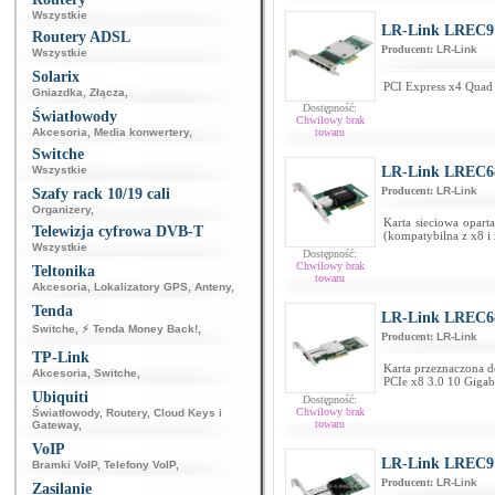
Wszystkie
LR-Link LREC9
Routery ADSL
Producent:
LR-Link
Wszystkie
Solarix
PCI Express x4 Quad P
Gniazdka
,
Złącza
,
Dostępność:
Światłowody
Chwilowy brak
Akcesoria
,
Media konwertery
,
towaru
Switche
Wszystkie
LR-Link LREC6
Producent:
LR-Link
Szafy rack 10/19 cali
Organizery
,
Karta sieciowa opar
Telewizja cyfrowa DVB-T
(kompatybilna z x8 i 
Wszystkie
Dostępność:
Chwilowy brak
Teltonika
towaru
Akcesoria
,
Lokalizatory GPS
,
Anteny
,
Tenda
LR-Link LREC6
Switche
,
⚡ Tenda Money Back!
,
Producent:
LR-Link
TP-Link
Karta przeznaczona d
Akcesoria
,
Switche
,
PCIe x8 3.0 10 Gigab
Ubiquiti
Dostępność:
Chwilowy brak
Światłowody
,
Routery
,
Cloud Keys i
towaru
Gateway
,
VoIP
LR-Link LREC9
Bramki VoIP
,
Telefony VoIP
,
Producent:
LR-Link
Zasilanie