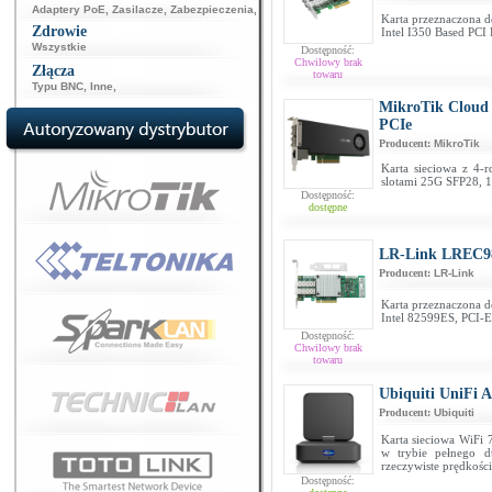
Adaptery PoE
,
Zasilacze
,
Zabezpieczenia
,
Karta przeznaczona d
Zdrowie
Intel I350 Based PCI 
Wszystkie
Dostępność:
Chwilowy brak
Złącza
towaru
Typu BNC
,
Inne
,
MikroTik Cloud
PCIe
Producent:
MikroTik
Karta sieciowa z 4
slotami 25G SFP28, 1
Dostępność:
dostępne
LR-Link LREC9
Producent:
LR-Link
Karta przeznaczona d
Intel 82599ES, PCI-E
Dostępność:
Chwilowy brak
towaru
Ubiquiti UniFi 
Producent:
Ubiquiti
Karta sieciowa WiFi
w trybie pełnego du
rzeczywiste prędkości
Dostępność: