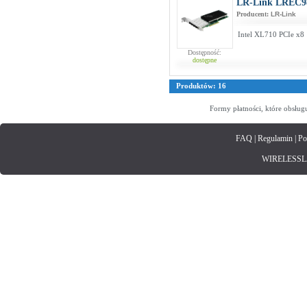
LR-Link LREC9
Producent:
LR-Link
Intel XL710 PCIe x8 
Dostępność:
dostępne
Produktów: 16
Formy płatności, które obsług
FAQ
|
Regulamin
|
Po
WIRELESSLAN.