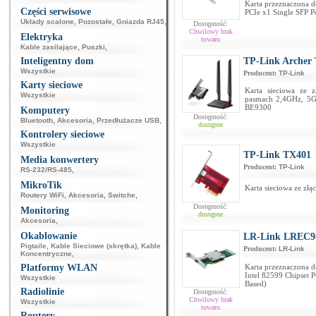
Karta przeznaczona d
Części serwisowe
PCIe x1 Single SFP P
Układy scalone
,
Pozostałe
,
Gniazda RJ45
,
Dostępność:
Chwilowy brak
Elektryka
towaru
Kable zasilające
,
Puszki
,
Inteligentny dom
TP-Link Archer
Wszystkie
Producent:
TP-Link
Karty sieciowe
Karta sieciowa ze z
Wszystkie
pasmach 2,4GHz, 5G
BE9300
Komputery
Dostępność:
Bluetooth
,
Akcesoria
,
Przedłużacze USB
,
dostępne
Kontrolery sieciowe
Wszystkie
TP-Link TX401
Media konwertery
Producent:
TP-Link
RS-232/RS-485
,
MikroTik
Karta sieciowa ze złą
Routery WiFi
,
Akcesoria
,
Switche
,
Dostępność:
Monitoring
dostępne
Akcesoria
,
Okablowanie
LR-Link LREC9
Pigtaile
,
Kable Sieciowe (skrętka)
,
Kable
Producent:
LR-Link
Koncentryczne
,
Platformy WLAN
Karta przeznaczona d
Intel 82599 Chipset 
Wszystkie
Based)
Radiolinie
Dostępność:
Chwilowy brak
Wszystkie
towaru
Routery