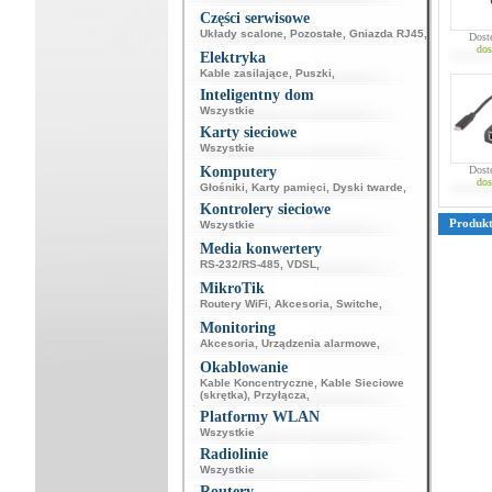
Części serwisowe
Układy scalone
,
Pozostałe
,
Gniazda RJ45
,
Dost
dos
Elektryka
Kable zasilające
,
Puszki
,
Inteligentny dom
Wszystkie
Karty sieciowe
Wszystkie
Komputery
Dost
dos
Głośniki
,
Karty pamięci
,
Dyski twarde
,
Kontrolery sieciowe
Produk
Wszystkie
Media konwertery
RS-232/RS-485
,
VDSL
,
MikroTik
Routery WiFi
,
Akcesoria
,
Switche
,
Monitoring
Akcesoria
,
Urządzenia alarmowe
,
Okablowanie
Kable Koncentryczne
,
Kable Sieciowe
(skrętka)
,
Przyłącza
,
Platformy WLAN
Wszystkie
Radiolinie
Wszystkie
Routery