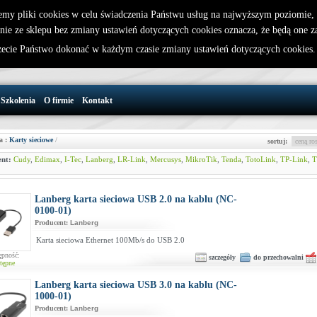
emy pliki cookies w celu świadczenia Państwu usług na najwyższym poziomie
nie ze sklepu bez zmiany ustawień dotyczących cookies oznacza, że będą one 
32 721 86 72
W koszyku jest 0 produktów(y)
cie Państwo dokonać w każdym czasie zmiany ustawień dotyczących cookies
support@wirelesslan.com.pl
Szkolenia
O firmie
Kontakt
a :
Karty sieciowe
/
sortuj:
nt:
Cudy
,
Edimax
,
I-Tec
,
Lanberg
,
LR-Link
,
Mercusys
,
MikroTik
,
Tenda
,
TotoLink
,
TP-Link
,
T
Lanberg karta sieciowa USB 2.0 na kablu (NC-
0100-01)
Producent:
Lanberg
Karta sieciowa Ethernet 100Mb/s do USB 2.0
ępność:
szczegóły
do przechowalni
tępne
Lanberg karta sieciowa USB 3.0 na kablu (NC-
1000-01)
Producent:
Lanberg