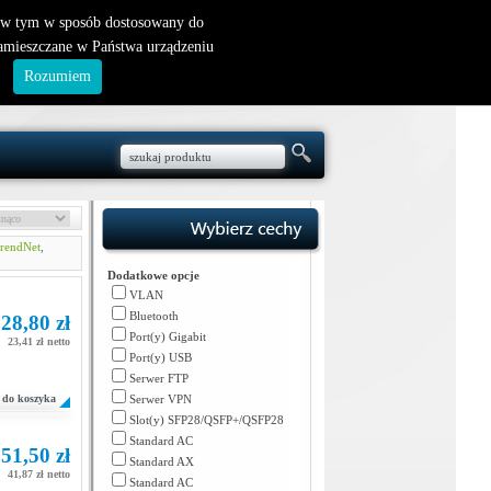
nowy klient
|
logowanie
, w tym w sposób dostosowany do
zamieszczane w Państwa urządzeniu
.
Rozumiem
rendNet
,
Dodatkowe opcje
VLAN
Bluetooth
28,80 zł
Port(y) Gigabit
23,41 zł netto
Port(y) USB
Serwer FTP
do koszyka
Serwer VPN
Slot(y) SFP28/QSFP+/QSFP28
Standard AC
51,50 zł
Standard AX
41,87 zł netto
Standard AC