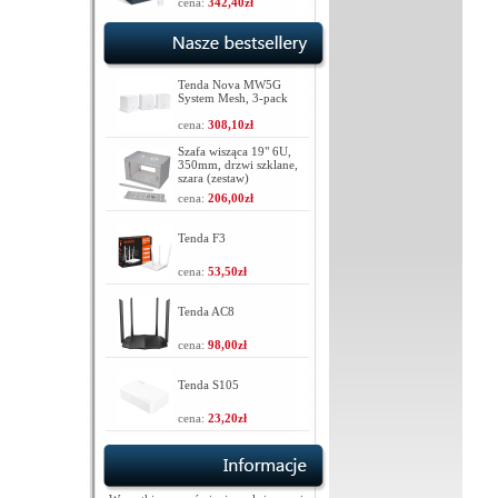
cena:
342,40zł
Tenda Nova MW5G
System Mesh, 3-pack
cena:
308,10zł
Szafa wisząca 19" 6U,
350mm, drzwi szklane,
szara (zestaw)
cena:
206,00zł
Tenda F3
cena:
53,50zł
Tenda AC8
cena:
98,00zł
Tenda S105
cena:
23,20zł