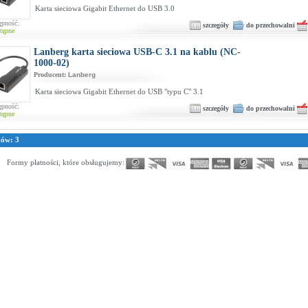
Karta sieciowa Gigabit Ethernet do USB 3.0
ępność:
szczegóły
do przechowalni
tępne
Lanberg karta sieciowa USB-C 3.1 na kablu (NC-
1000-02)
Producent:
Lanberg
Karta sieciowa Gigabit Ethernet do USB "typu C" 3.1
ępność:
szczegóły
do przechowalni
tępne
tów: 3
Formy płatności, które obsługujemy: