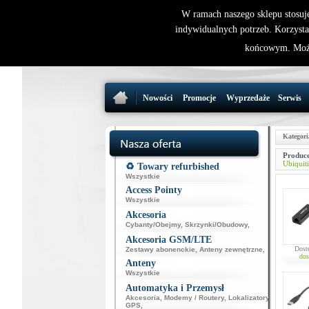
W ramach naszego sklepu stosuj
indywidualnych potrzeb. Korzysta
końcowym. Może
Nowości
Promocje
Wyprzedaże
Serwis
Kategori
Produce
Ubiquiti
♻️ Towary refurbished
Wszystkie
Access Pointy
Wszystkie
Akcesoria
Cybanty/Obejmy
,
Skrzynki/Obudowy
,
Akcesoria GSM/LTE
Dost
Zestawy abonenckie
,
Anteny zewnętrzne
,
dos
Anteny
Wszystkie
Automatyka i Przemysł
Akcesoria
,
Modemy / Routery
,
Lokalizatory
GPS
,