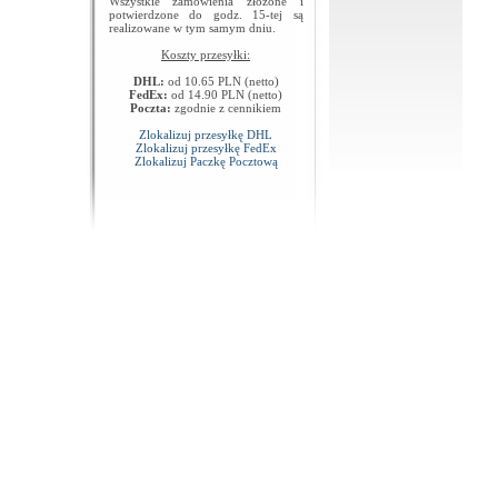
Wszystkie zamówienia złożone i
potwierdzone do godz. 15-tej są
realizowane w tym samym dniu.
Koszty przesyłki:
DHL:
od 10.65 PLN (netto)
FedEx:
od 14.90 PLN (netto)
Poczta:
zgodnie z cennikiem
Zlokalizuj przesyłkę DHL
Zlokalizuj przesyłkę FedEx
Zlokalizuj Paczkę Pocztową