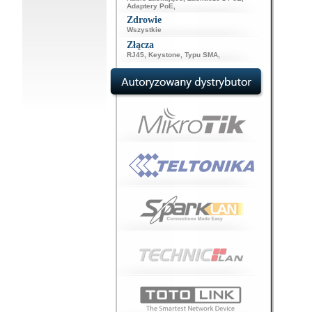
Adaptery PoE
,
Zdrowie
Wszystkie
Złącza
RJ45
,
Keystone
,
Typu SMA
,