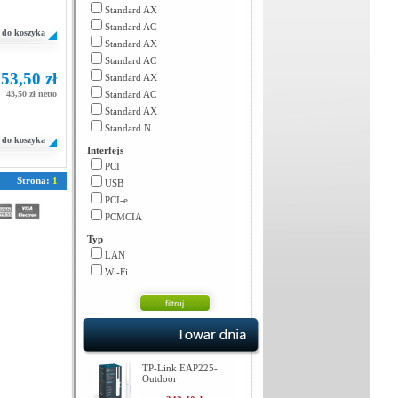
Standard AX
Standard AC
do koszyka
Standard AX
Standard AC
53,50 zł
Standard AX
43,50 zł netto
Standard AC
Standard AX
Standard N
do koszyka
Interfejs
PCI
Strona:
1
USB
PCI-e
PCMCIA
Typ
LAN
Wi-Fi
TP-Link EAP225-
Outdoor