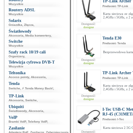
TP-Link Archer
Wszystkie
Producent:
TP-Link
Routery ADSL
Karta sieciowa ze zł
Wszystkie
2,4GHz i 5GHz, z 2 
Solarix
Dostępność:
Gniazdka
,
Złącza
,
dostępne
Światłowody
Akcesoria
,
Media konwertery
,
Tenda E30
Switche
Producent:
Tenda
Wszystkie
Szafy rack 10/19 cali
Bezprzewodowa karta 
Organizery
,
Dostępność:
Telewizja cyfrowa DVB-T
dostępne
Wszystkie
Teltonika
TP-Link Archer
Access pointy
,
Akcesoria
,
Producent:
TP-Link
Tenda
Karta sieciowa ze zł
Switche
,
⚡ Tenda Money Back!
,
2,4GHz i 5GHz, z 2 
TP-Link
Dostępność:
dostępne
Akcesoria
,
Switche
,
Ubiquiti
I-Tec USB-C Met
Światłowody
,
Akcesoria
,
RJ-45 (C31MET
VoIP
Producent:
I-Tec
Bramki VoIP
,
Telefony VoIP
,
Zasilanie
Karta sieciowa 2.5G 
Dostępność:
Adaptery PoE
,
Zasilacze
,
Zabezpieczenia
,