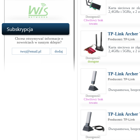
Karta sieciowa ze z
2,4GHz i 5GHz, z 2 
Dostępność:
Chwilowy brak
towaru
TP-Link Archer
Chcesz otrzymywać informacje o
Producent:
TP-Link
nowościach w naszym sklepie?
Karta sieciowa ze zł
2,4GHz i 5GHz, z 2 
Dostępność:
dostępne
TP-Link Archer
Producent:
TP-Link
Dwupasmowa, bezprze
Dostępność:
Chwilowy brak
towaru
TP-Link Archer
Producent:
TP-Link
Dwupasmowa, bezprze
Dostępność: