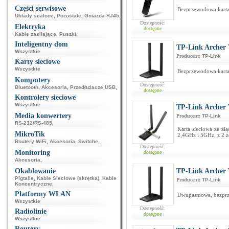
Części serwisowe
Bezprzewodowa kart
Układy scalone
,
Pozostałe
,
Gniazda RJ45
,
Dostępność:
Elektryka
dostępne
Kable zasilające
,
Puszki
,
Inteligentny dom
TP-Link Archer 
Wszystkie
Producent:
TP-Link
Karty sieciowe
Wszystkie
Bezprzewodowa karta
Komputery
Dostępność:
Bluetooth
,
Akcesoria
,
Przedłużacze USB
,
dostępne
Kontrolery sieciowe
Wszystkie
TP-Link Archer
Media konwertery
Producent:
TP-Link
RS-232/RS-485
,
Karta sieciowa ze zł
MikroTik
2,4GHz i 5GHz, z 2 
Routery WiFi
,
Akcesoria
,
Switche
,
Dostępność:
Monitoring
dostępne
Akcesoria
,
Okablowanie
TP-Link Archer
Pigtaile
,
Kable Sieciowe (skrętka)
,
Kable
Producent:
TP-Link
Koncentryczne
,
Platformy WLAN
Dwupasmowa, bezprze
Wszystkie
Dostępność:
Radiolinie
dostępne
Wszystkie
Routery