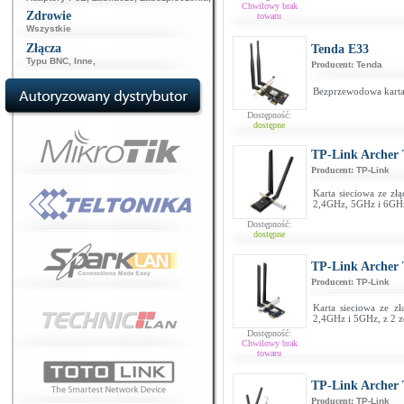
Chwilowy brak
Zdrowie
towaru
Wszystkie
Złącza
Tenda E33
Typu BNC
,
Inne
,
Producent:
Tenda
Bezprzewodowa karta 
Dostępność:
dostępne
TP-Link Archer
Producent:
TP-Link
Karta sieciowa ze zł
2,4GHz, 5GHz i 6GHz
Dostępność:
dostępne
TP-Link Archer
Producent:
TP-Link
Karta sieciowa ze z
2,4GHz i 5GHz, z 2 
Dostępność:
Chwilowy brak
towaru
TP-Link Archer
Producent:
TP-Link