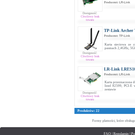
Producent:
LR-Link
Dostępność:
Chwilowy brak
towaru
TP-Link Archer
Producent:
TP-Link
Karta sieciowa ze z
pasmach 2,4GHz, 5GH
Dostępność:
Chwilowy brak
towaru
LR-Link LRES1
Producent:
LR-Link
Karta przeznaczona d
Intel 82599, PCI-E 
zestawie
Dostępność:
Chwilowy brak
towaru
Produktów: 22
Formy płatności, które obsług
FAQ
|
Regulamin
|
Po