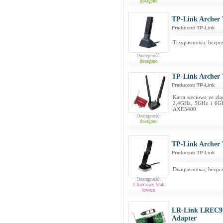
dostępne
TP-Link Arche
Producent:
TP-Link
Trzypasmowa, bezprz
Dostępność:
dostępne
TP-Link Archer
Producent:
TP-Link
Karta sieciowa ze zł
2,4GHz, 5GHz i 6GH
AXE5400
Dostępność:
dostępne
TP-Link Archer
Producent:
TP-Link
Dwupasmowa, bezprze
Dostępność:
Chwilowy brak
towaru
LR-Link LREC97
Adapter