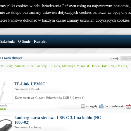
emy pliki cookies w celu świadczenia Państwu usług na najwyższym poziomie
nie ze sklepu bez zmiany ustawień dotyczących cookies oznacza, że będą one 
32 721 86 72
W koszyku jest 0 produktów(y)
cie Państwo dokonać w każdym czasie zmiany ustawień dotyczących cookies
support@wirelesslan.com.pl
Szkolenia
O firmie
Kontakt
a :
Karty sieciowe
/
sortuj:
nt:
Cudy
,
Edimax
,
I-Tec
,
Lanberg
,
LR-Link
,
Mercusys
,
MikroTik
,
Tenda
,
TotoLink
,
TP-Link
,
T
TP-Link UE300C
Producent:
TP-Link
Karta sieciowa Gigabit Ethernet do USB 3.0 typu C
ępność:
szczegóły
do przechowalni
tępne
Lanberg karta sieciowa USB-C 3.1 na kablu (NC-
1000-02)
Producent:
Lanberg