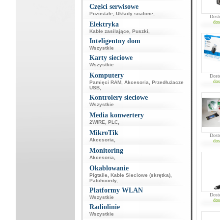
Części serwisowe
Pozostałe
,
Układy scalone
,
Dost
dos
Elektryka
Kable zasilające
,
Puszki
,
Inteligentny dom
Wszystkie
Karty sieciowe
Wszystkie
Komputery
Dost
dos
Pamięci RAM
,
Akcesoria
,
Przedłużacze
USB
,
Kontrolery sieciowe
Wszystkie
Media konwertery
2WIRE
,
PLC
,
MikroTik
Dost
Akcesoria
,
dos
Monitoring
Akcesoria
,
Okablowanie
Pigtaile
,
Kable Sieciowe (skrętka)
,
Patchcordy
,
Platformy WLAN
Dost
Wszystkie
dos
Radiolinie
Wszystkie