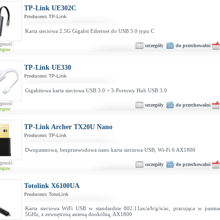
TP-Link UE302C
Producent:
TP-Link
Karta sieciowa 2.5G Gigabit Ethernet do USB 3.0 typu C
ępność:
szczegóły
do przechowalni
tępne
TP-Link UE330
Producent:
TP-Link
Gigabitowa karta sieciowa USB 3.0 + 3-Portowy Hub USB 3.0
ępność:
szczegóły
do przechowalni
tępne
TP-Link Archer TX20U Nano
Producent:
TP-Link
Dwupasmowa, bezprzewodowa nano karta sieciowa USB, Wi‑Fi 6 AX1800
ępność:
szczegóły
do przechowalni
tępne
Totolink X6100UA
Producent:
TotoLink
Karta sieciowa WiFi USB w standardzie 802.11ax/a/b/g/n/ac, pracująca w pasm
5GHz, z zewnętrzną anteną dookólną, AX1800