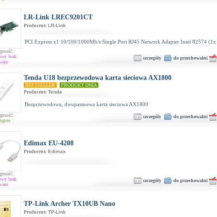
LR-Link LREC9201CT
Producent:
LR-Link
PCI Express x1 10/100/1000Mb/s Single Port RJ45 Network Adapter Intel 82574 (1x
ępność:
owy brak
szczegóły
do przechowalni
waru
Tenda U18 bezprzewodowa karta sieciowa AX1800
BESTSELLER
PRODUKT DNIA
Producent:
Tenda
Bezprzewodowa, dwupasmowa karta sieciowa AX1800
ępność:
szczegóły
do przechowalni
tępne
Edimax EU-4208
Producent:
Edimax
ępność:
owy brak
szczegóły
do przechowalni
waru
TP-Link Archer TX10UB Nano
Producent:
TP-Link