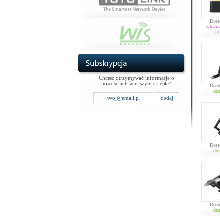
Dost
Chwil
to
Chcesz otrzymywać informacje o
nowościach w naszym sklepie?
Dost
dos
Dost
dos
Dost
dos