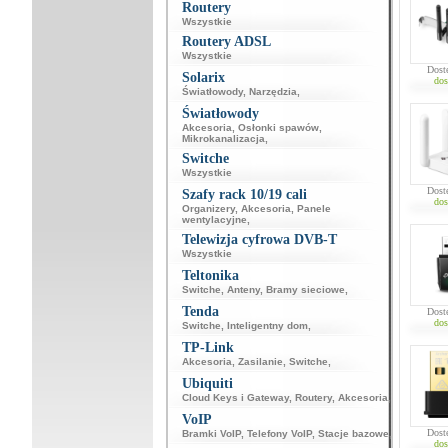
Routery
Wszystkie
Routery ADSL
Wszystkie
Dost
Solarix
dos
Światłowody
,
Narzędzia
,
Światłowody
Akcesoria
,
Osłonki spawów
,
Mikrokanalizacja
,
Switche
Wszystkie
Dost
Szafy rack 10/19 cali
dos
Organizery
,
Akcesoria
,
Panele
wentylacyjne
,
Telewizja cyfrowa DVB-T
Wszystkie
Teltonika
Switche
,
Anteny
,
Bramy sieciowe
,
Tenda
Dost
dos
Switche
,
Inteligentny dom
,
TP-Link
Akcesoria
,
Zasilanie
,
Switche
,
Ubiquiti
Cloud Keys i Gateway
,
Routery
,
Akcesoria
,
VoIP
Dost
Bramki VoIP
,
Telefony VoIP
,
Stacje bazowe
,
dos