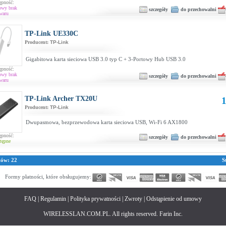
ępność:
owy brak
szczegóły
do przechowalni
waru
TP-Link UE330C
Producent:
TP-Link
Gigabitowa karta sieciowa USB 3.0 typ C + 3-Portowy Hub USB 3.0
ępność:
owy brak
szczegóły
do przechowalni
waru
TP-Link Archer TX20U
1
Producent:
TP-Link
Dwupasmowa, bezprzewodowa karta sieciowa USB, Wi‑Fi 6 AX1800
ępność:
szczegóły
do przechowalni
tępne
tów: 22
S
Formy płatności, które obsługujemy:
FAQ
|
Regulamin
|
Polityka prywatności
|
Zwroty
|
Odstąpienie od umowy
WIRELESSLAN.COM.PL. All rights reserved. Farin Inc.