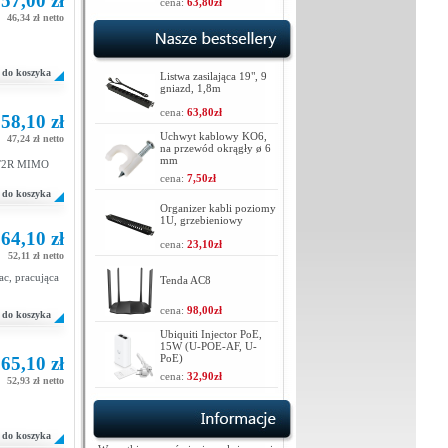
57,00 zł
cena:
63,80zł
46,34 zł netto
do koszyka
Listwa zasilająca 19", 9
gniazd, 1,8m
cena:
63,80zł
58,10 zł
Uchwyt kablowy KO6,
47,24 zł netto
na przewód okrągły ø 6
mm
 2T2R MIMO
cena:
7,50zł
do koszyka
Organizer kabli poziomy
1U, grzebieniowy
64,10 zł
cena:
23,10zł
52,11 zł netto
c, pracująca
Tenda AC8
cena:
98,00zł
do koszyka
Ubiquiti Injector PoE,
15W (U-POE-AF, U-
PoE)
65,10 zł
cena:
32,90zł
52,93 zł netto
do koszyka