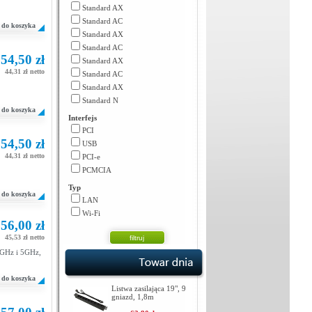
Standard AX
Standard AC
do koszyka
Standard AX
Standard AC
54,50 zł
Standard AX
44,31 zł netto
Standard AC
Standard AX
Standard N
do koszyka
Interfejs
PCI
54,50 zł
USB
44,31 zł netto
PCI-e
PCMCIA
Typ
do koszyka
LAN
Wi-Fi
56,00 zł
45,53 zł netto
4GHz i 5GHz,
do koszyka
Listwa zasilająca 19", 9
gniazd, 1,8m