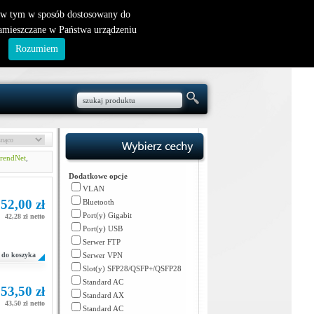
nowy klient
|
logowanie
, w tym w sposób dostosowany do
zamieszczane w Państwa urządzeniu
.
Rozumiem
rendNet
,
Dodatkowe opcje
VLAN
52,00 zł
Bluetooth
Port(y) Gigabit
42,28 zł netto
Port(y) USB
Serwer FTP
do koszyka
Serwer VPN
Slot(y) SFP28/QSFP+/QSFP28
Standard AC
53,50 zł
Standard AX
43,50 zł netto
Standard AC