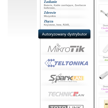
Zasilanie
Baterie
,
Kable zasilające
,
Zasilacze
buforowe
,
Zdrowie
Wszystkie
Złącza
Keystone
,
Inne
,
RJ45
,
Dost
Chwil
to
Dost
dos
Dost
Chwil
to