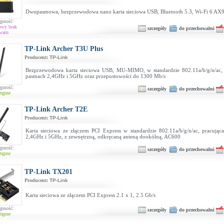
Dwupasmowa, bezprzewodowa nano karta sieciowa USB, Bluetooth 5.3, Wi‑Fi 6 AX
ępność:
owy brak
szczegóły
do przechowalni
waru
TP-Link Archer T3U Plus
Producent:
TP-Link
Bezprzewodowa karta sieciowa USB, MU-MIMO, w standardzie 802.11a/b/g/n/ac,
pasmach 2,4GHz i 5GHz oraz przepustowości do 1300 Mb/s
ępność:
szczegóły
do przechowalni
tępne
TP-Link Archer T2E
Producent:
TP-Link
Karta sieciowa ze złączem PCI Express w standardzie 802.11a/b/g/n/ac, pracują
2,4GHz i 5GHz, z zewnętrzną, odkręcaną anteną dookólną, AC600
ępność:
szczegóły
do przechowalni
tępne
TP-Link TX201
Producent:
TP-Link
Karta sieciowa ze złączem PCI Express 2.1 x 1, 2.5 Gb/s
ępność:
szczegóły
do przechowalni
tępne