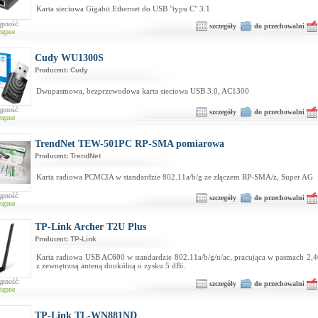
Karta sieciowa Gigabit Ethernet do USB "typu C" 3.1
ępność:
szczegóły
do przechowalni
tępne
Cudy WU1300S
Producent:
Cudy
Dwupasmowa, bezprzewodowa karta sieciowa USB 3.0, AC1300
ępność:
szczegóły
do przechowalni
tępne
TrendNet TEW-501PC RP-SMA pomiarowa
Producent:
TrendNet
Karta radiowa PCMCIA w standardzie 802.11a/b/g ze złączem RP-SMA/ż, Super AG
ępność:
szczegóły
do przechowalni
tępne
TP-Link Archer T2U Plus
Producent:
TP-Link
Karta radiowa USB AC600 w standardzie 802.11a/b/g/n/ac, pracująca w pasmach 2,
z zewnętrzną anteną dookólną o zysku 5 dBi.
ępność:
szczegóły
do przechowalni
tępne
TP-Link TL-WN881ND