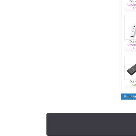
Dost
Chwil
to
Dost
Chwil
to
Dost
dos
Produk