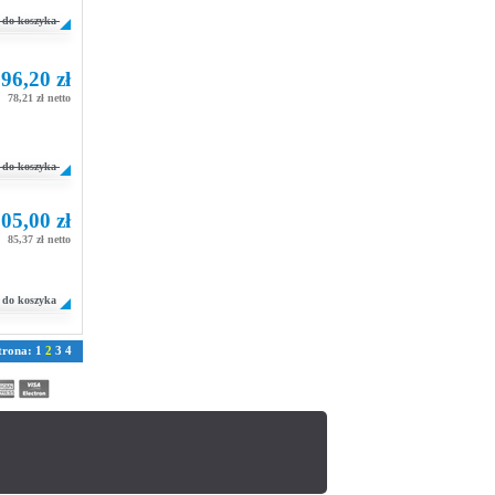
do koszyka
96,20 zł
78,21 zł netto
do koszyka
05,00 zł
85,37 zł netto
do koszyka
trona:
1
2
3
4