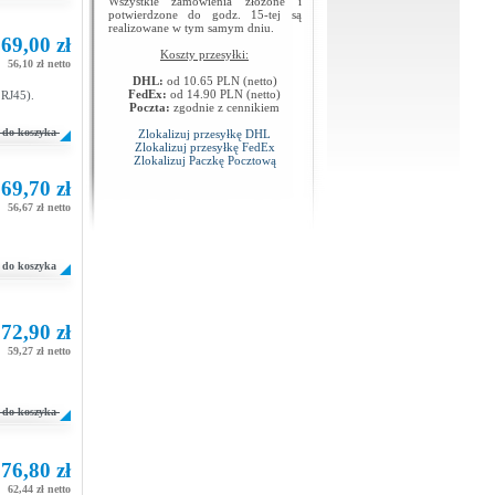
Wszystkie zamówienia złożone i
potwierdzone do godz. 15-tej są
realizowane w tym samym dniu.
69,00 zł
Koszty przesyłki:
56,10 zł netto
DHL:
od 10.65 PLN (netto)
FedEx:
od 14.90 PLN (netto)
 RJ45).
Poczta:
zgodnie z cennikiem
do koszyka
Zlokalizuj przesyłkę DHL
Zlokalizuj przesyłkę FedEx
Zlokalizuj Paczkę Pocztową
69,70 zł
56,67 zł netto
do koszyka
72,90 zł
59,27 zł netto
do koszyka
76,80 zł
62,44 zł netto