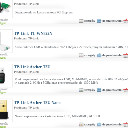
Producent:
TP-Link
Bezprzewodowa karta sieciowa PCI Express
ępność:
szczegóły
do przechowalni
tępne
TP-Link TL-WN822N
Producent:
TP-Link
Karta radiowa USB w standardzie 802.11b/g/n z 2x zewnętrznymi antenami 3 dBi,
ępność:
szczegóły
do przechowalni
tępne
TP-Link Archer T3U
Producent:
TP-Link
Mini bezprzewodowa karta sieciowa USB, MU-MIMO, w standardzie 802.11a/b/g/n/a
w pasmach 2,4GHz i 5GHz oraz przepustowości do 1300 Mb/s.
ępność:
szczegóły
do przechowalni
tępne
TP-Link Archer T3U Nano
Producent:
TP-Link
Nano bezprzewodowa karta sieciowa USB, MU-MIMO, AC1300
ępność:
szczegóły
do przechowalni
tępne