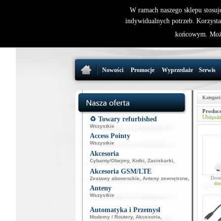
W ramach naszego sklepu stosuj
indywidualnych potrzeb. Korzysta
końcowym. Może
Nowości
Promocje
Wyprzedaże
Serwis
Kategori
Produce
Ubiquiti
♻️ Towary refurbished
Wszystkie
Access Pointy
Wszystkie
Akcesoria
Cybanty/Obejmy
,
Kołki
,
Zaciskarki
,
Akcesoria GSM/LTE
Dost
Zestawy abonenckie
,
Anteny zewnętrzne
,
dos
Anteny
Wszystkie
Automatyka i Przemysł
Modemy / Routery
,
Akcesoria
,