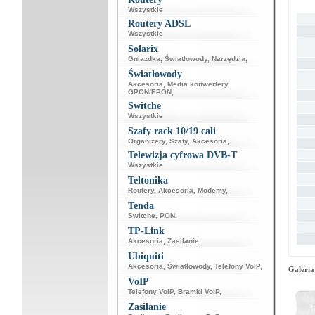
Wszystkie
Routery ADSL
Wszystkie
Solarix
Gniazdka
,
Światłowody
,
Narzędzia
,
Światłowody
Akcesoria
,
Media konwertery
,
GPON/EPON
,
Switche
Wszystkie
Szafy rack 10/19 cali
Organizery
,
Szafy
,
Akcesoria
,
Telewizja cyfrowa DVB-T
Wszystkie
Teltonika
Routery
,
Akcesoria
,
Modemy
,
Tenda
Switche
,
PON
,
TP-Link
Akcesoria
,
Zasilanie
,
Ubiquiti
Akcesoria
,
Światłowody
,
Telefony VoIP
,
Galeria
VoIP
Telefony VoIP
,
Bramki VoIP
,
Zasilanie