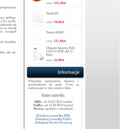
cena:
333,30zł
energetyczny
Tenda F6
zy airFiber.
2 b/s na Hz,
cena:
59,60zł
iększyła się
ra na chwilę
h wersjach
Tenda 4G06C
cena:
237,40zł
ości kanałów
Ubiquiti Injector PoE,
15W (U-POE-AF, U-
akie jak np.
PoE)
cena:
32,90zł
Wszystkie zamówienia złożone i
potwierdzone do godz. 15-tej są
realizowane w tym samym dniu.
Koszty przesyłki:
DHL:
od 10.65 PLN (netto)
FedEx:
od 14.90 PLN (netto)
Poczta:
zgodnie z cennikiem
Zlokalizuj przesyłkę DHL
Zlokalizuj przesyłkę FedEx
Zlokalizuj Paczkę Pocztową