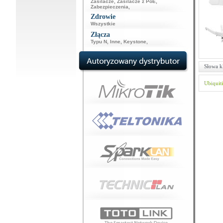
Zasilacze
,
Zasilacze z PoE
,
Zabezpieczenia
,
Zdrowie
Wszystkie
Złącza
Typu N
,
Inne
,
Keystone
,
Słowa k
Ubiquiti