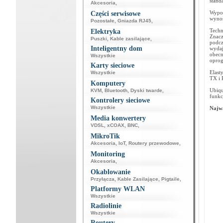
stand
Akcesoria
,
Wypos
Części serwisowe
wynos
Pozostałe
,
Gniazda RJ45
,
Techn
Elektryka
Znacz
Puszki
,
Kable zasilające
,
podcz
Inteligentny dom
wydaj
obec
Wszystkie
opro
Karty sieciowe
Elast
Wszystkie
TX i 
Komputery
Ubiqu
KVM
,
Bluetooth
,
Dyski twarde
,
funkc
Kontrolery sieciowe
Wszystkie
Najwa
Media konwertery
VDSL
,
xCOAX
,
BNC
,
MikroTik
Akcesoria
,
IoT
,
Routery przewodowe
,
Monitoring
Akcesoria
,
Okablowanie
Przyłącza
,
Kable Zasilające
,
Pigtaile
,
Platformy WLAN
Wszystkie
Radiolinie
Wszystkie
Routery