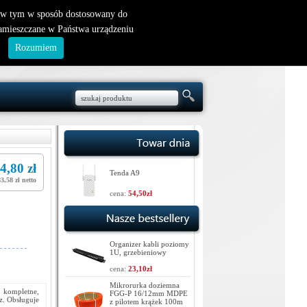
nowy klient
|
logowanie
, w tym w sposób dostosowany do
zamieszczane w Państwa urządzeniu
.
Rozumiem
4,80 zł
Tenda A9
3,58 zł netto
cena:
54,50zł
Organizer kabli poziomy
1U, grzebieniowy
cena:
23,10zł
Mikrorurka doziemna
 kompletne,
FGG-P 16/12mm MDPE
z. Obsługuje
z pilotem krążek 100m