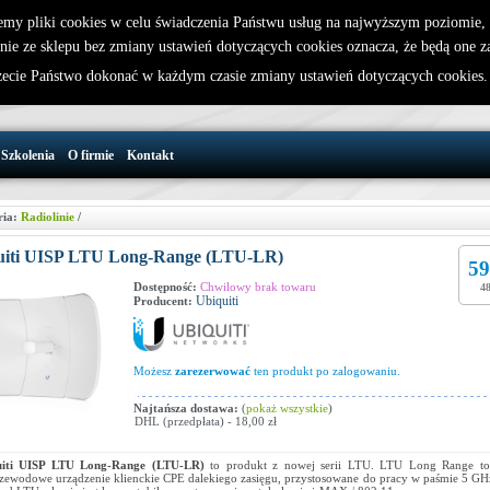
emy pliki cookies w celu świadczenia Państwu usług na najwyższym poziomie
nie ze sklepu bez zmiany ustawień dotyczących cookies oznacza, że będą one 
32 721 86 72
W koszyku jest 0 produktów(y)
cie Państwo dokonać w każdym czasie zmiany ustawień dotyczących cookies
support@wirelesslan.com.pl
Szkolenia
O firmie
Kontakt
ria:
Radiolinie
/
uiti UISP LTU Long-Range (LTU-LR)
59
Dostępność:
Chwilowy brak towaru
48
Ubiquiti
Producent:
Możesz
zarezerwować
ten produkt po zalogowaniu.
Najtańsza dostawa:
(
pokaż wszystkie
)
DHL (przedpłata) - 18,00 zł
uiti UISP LTU Long-Range (LTU-LR)
to produkt z nowej serii LTU. LTU Long Range to
zewodowe urządzenie klienckie CPE dalekiego zasięgu, przystosowane do pracy w paśmie 5 GH