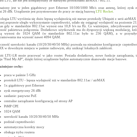
ard LTU, ale nie jest kompatybilny ze starszymi protokołami airMAX / 802.11.
ażony jest w jeden gigabitowy port Ethernet 10/100/1000 Mb/s oraz antenę, której zysk 
i 26 dBi. Urządzenie jest przystosowane do pracy ze stacją bazową
LTU Rocket
.
ologia LTU wyróżnia się dużo lepszą wydajnością niż starsze protokoły Ubiquiti z serii airMAX c
nej poprawie uległo wykorzystanie częstotliwości, udało się osiągnąć wydajność na poziomie 21,
as gdy w standardzie 802.11ac wynosi ona 10,8 b/s na Hz. Co ważniejsze, zdecydowanie pow
ność pakietowa połączenia. Dodatkowo użytkownik ma do dyspozycji większą modulację, któ
ną wynosi do 1024 QAM (w standardzie 802.11ac było to 256 QAM), a w przyszłyc
gramowania ma wynosić nawet 4094 QAM.
yczność szerokości kanału (10/20/30/40/50 MHz) pozwala na niezależne konfiguracje częstotliw
RX w dowolnym miejscu w paśmie radiowym, aby uniknąć lokalnych zakłóceń.
iti LTU-LR może pracować w jako router. Posiada dodatkowe, nowe funkcje zarządzania, t
ja "Find My AP", dzięki której urządzenie będzie automatycznie skanowało stacje bazowe.
żniejsze cechy:
praca w paśmie 5 GHz
protokół LTU - lepsza wydajność niż w standardzie 802.11ac / airMAX
1x gigabitowy port Ethernet
zysk energetyczny 26 dBi
zasilanie: pasywne PoE
centralne zarządzanie konfiguracją od strony AP
PtMP CPE
1024 QAM
szerokość kanału 10/20/30/40/50 MHz
podział częstotliwości
automatyczna korekty mocy
obsługa trybu routera