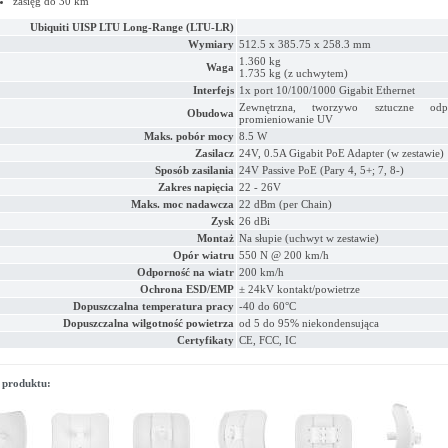
zasięg do 30 km
Ubiquiti UISP LTU Long-Range (LTU-LR)
Wymiary
512.5 x 385.75 x 258.3 mm
1.360 kg
Waga
1.735 kg (z uchwytem)
Interfejs
1x port 10/100/1000 Gigabit Ethernet
Zewnętrzna, tworzywo sztuczne od
Obudowa
promieniowanie UV
Maks. pobór mocy
8.5 W
Zasilacz
24V, 0.5A Gigabit PoE Adapter (w zestawie)
Sposób zasilania
24V Passive PoE (Pary 4, 5+; 7, 8-)
Zakres napięcia
22 - 26V
Maks. moc nadawcza
22 dBm (per Chain)
Zysk
26 dBi
Montaż
Na słupie (uchwyt w zestawie)
Opór wiatru
550 N @ 200 km/h
Odporność na wiatr
200 km/h
Ochrona ESD/EMP
± 24kV kontakt/powietrze
Dopuszczalna temperatura pracy
-40 do 60°C
Dopuszczalna wilgotność powietrza
od 5 do 95% niekondensująca
Certyfikaty
CE, FCC, IC
 produktu: