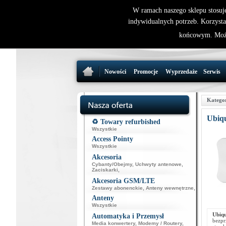
W ramach naszego sklepu stosuj
indywidualnych potrzeb. Korzysta
końcowym. Może
Nowości
Promocje
Wyprzedaże
Serwis
Katego
Ubiq
♻️ Towary refurbished
Wszystkie
Access Pointy
Wszystkie
Akcesoria
Cybanty/Obejmy
,
Uchwyty antenowe
,
Zaciskarki
,
Akcesoria GSM/LTE
Zestawy abonenckie
,
Anteny wewnętrzne
,
Anteny
Wszystkie
Ubiq
Automatyka i Przemysł
bezpr
Media konwertery
,
Modemy / Routery
,