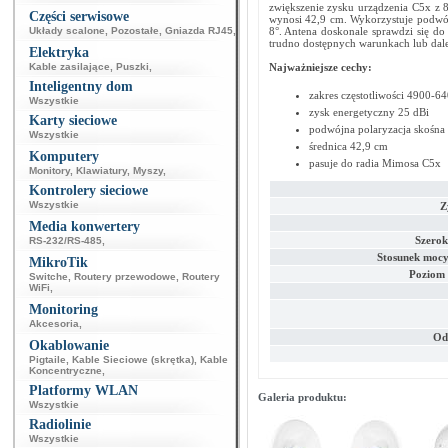
zwiększenie zysku urządzenia C5x z 8
Części serwisowe
wynosi 42,9 cm. Wykorzystuje podwójn
Układy scalone
,
Pozostałe
,
Gniazda RJ45
,
8°. Antena doskonale sprawdzi się do
trudno dostępnych warunkach lub dale
Elektryka
Kable zasilające
,
Puszki
,
Najważniejsze cechy:
Inteligentny dom
zakres częstotliwości 4900-
Wszystkie
zysk energetyczny 25 dBi
Karty sieciowe
podwójna polaryzacja skośna
Wszystkie
średnica 42,9 cm
Komputery
pasuje do radia Mimosa C5x
Monitory
,
Klawiatury
,
Myszy
,
Kontrolery sieciowe
Wszystkie
Z
Media konwertery
Szerok
RS-232/RS-485
,
Stosunek mocy 
MikroTik
Poziom 
Switche
,
Routery przewodowe
,
Routery
WiFi
,
Monitoring
Akcesoria
,
Od
Okablowanie
Pigtaile
,
Kable Sieciowe (skrętka)
,
Kable
Koncentryczne
,
Platformy WLAN
Galeria produktu:
Wszystkie
Radiolinie
Wszystkie