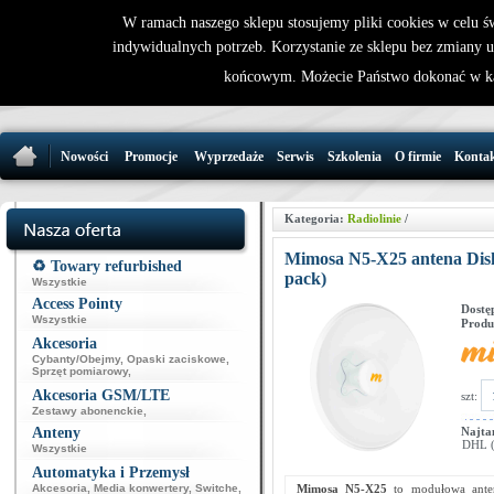
W ramach naszego sklepu stosujemy pliki cookies w celu 
indywidualnych potrzeb. Korzystanie ze sklepu bez zmiany 
32 721 86 
końcowym. Możecie Państwo dokonać w ka
support@wirele
Nowości
Promocje
Wyprzedaże
Serwis
Szkolenia
O firmie
Konta
Kategoria:
Radiolinie
/
Mimosa N5-X25 antena Dish 
♻️ Towary refurbished
pack)
Wszystkie
Access Pointy
Dostę
Wszystkie
Produ
Akcesoria
Cybanty/Obejmy
,
Opaski zaciskowe
,
Sprzęt pomiarowy
,
Akcesoria GSM/LTE
szt:
Zestawy abonenckie
,
Anteny
Najta
DHL (p
Wszystkie
Automatyka i Przemysł
Akcesoria
,
Media konwertery
,
Switche
,
Mimosa N5-X25
to modułowa ante