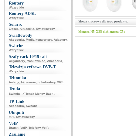
Routery
Wszystkie
Routery ADSL
Wszystkie
Słowa kluczowe dla tego produktu:
Solarix
Złącza
,
Gniazdka
,
Światłowody
,
Mimosa
N5-X25
dish
antena
C5x
Światłowody
Akcesoria
,
Media konwertery
,
Adaptery
,
Switche
Wszystkie
Szafy rack 10/19 cali
Organizery
,
Maskownice
,
Akcesoria
,
Telewizja cyfrowa DVB-T
Wszystkie
Teltonika
Anteny
,
Akcesoria
,
Lokalizatory GPS
,
Tenda
Switche
,
⚡ Tenda Money Back!
,
TP-Link
Akcesoria
,
Switche
,
Ubiquiti
mFi
,
Światłowody
,
VoIP
Bramki VoIP
,
Telefony VoIP
,
Zasilanie