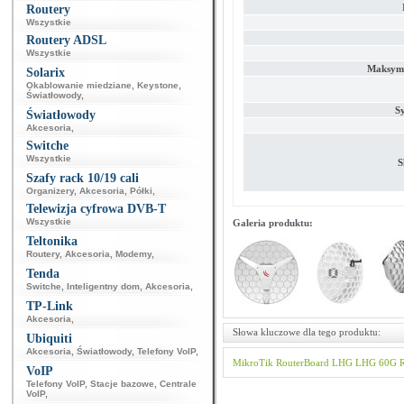
Routery
Wszystkie
Routery ADSL
Wszystkie
Maksyma
Solarix
Okablowanie miedziane
,
Keystone
,
Światłowody
,
S
Światłowody
Akcesoria
,
Switche
Wszystkie
S
Szafy rack 10/19 cali
Organizery
,
Akcesoria
,
Półki
,
Telewizja cyfrowa DVB-T
Wszystkie
Galeria produktu:
Teltonika
Routery
,
Akcesoria
,
Modemy
,
Tenda
Switche
,
Inteligentny dom
,
Akcesoria
,
TP-Link
Akcesoria
,
Słowa kluczowe dla tego produktu:
Ubiquiti
Akcesoria
,
Światłowody
,
Telefony VoIP
,
MikroTik
RouterBoard
LHG
LHG 60G
VoIP
Telefony VoIP
,
Stacje bazowe
,
Centrale
VoIP
,