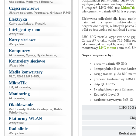
połączeniach punkt-punkt. Służy do
Akcesoria
,
Modemy / Routery
,
wydajne połączenia wielkopunktowe.
8 urządzeń LHG 60G jest
MikroTik
Części serwisowe
wielopunkt w paśmie 60 GHz o przepu
Układy scalone
,
Pozostałe
,
Gniazda RJ45
,
Efektywna odległość dla łączy pu
Elektryka
natomiast dla łączy punkt-wielop
Kable zasilające
,
Puszki
,
bezprzewodowych, w których pasma 2
Inteligentny dom
póki co jest wolne od zakłóceń i umoż
Wszystkie
LHG 60G zostało wyposażone w giga
Karty sieciowe
Cortex A7 o taktowaniu 716 MHz or
taką samą jak w zwykłej wersji LHG. 
Wszystkie
montażowy
LHG mount
i aim tool. U
Komputery
Najważniejsze cechy:
Akcesoria
,
Myszy
,
Dyski twarde
,
Kontrolery sieciowe
praca w paśmie 60 GHz
Wszystkie
kompatybilność ze standarde
Media konwertery
zasięg transmisji do 800 metr
PLC
,
RS-232/RS-485
,
procesor 4-rdzeniowy ARM C
MikroTik
chip QCA6335
IoT
,
Akcesoria
,
1x gigabitowy port Ethernet
Monitoring
RouterOS Level 3
Akcesoria
,
zasilanie pasywnym PoE 12 -
Okablowanie
LHG 60G 
Patchcordy
,
Kable Zasilające
,
Kable
Telefoniczne
,
Chi
Platformy WLAN
Wszystkie
Pa
Radiolinie
Wszystkie
Rodzaj pam