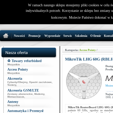
W ramach naszego sklepu stosujemy pliki cookies w celu 
indywidualnych potrzeb. Korzystanie ze sklepu bez zmiany 
32 721 86 
końcowym. Możecie Państwo dokonać w ka
support@wirele
Nowości
Promocje
Wyprzedaże
Serwis
Szkolenia
O firmie
Konta
Kategoria:
Access Pointy
/
MikroTik LHG 60G (RBL
♻️ Towary refurbished
Wszystkie
Dostę
Access Pointy
Produ
Wszystkie
Akcesoria
Cybanty/Obejmy
,
Opaski zaciskowe
,
Testery
,
Może
Akcesoria GSM/LTE
Zestawy abonenckie
,
Modemy
,
Najta
Wzmacniacze
,
DHL (p
Anteny
Wszystkie
MikroTik RouterBoard
LHG 60G (
paśmie 60 GHz, zgodny ze standar
Automatyka i Przemysł