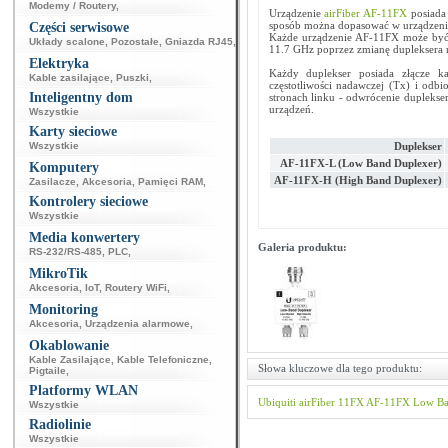
Modemy / Routery
,
Urządzenie
airFiber AF-11FX
posiada 
sposób można dopasować w urządzeniu
Części serwisowe
Każde urządzenie AF-11FX może być 
Układy scalone
,
Pozostałe
,
Gniazda RJ45
,
11.7 GHz poprzez zmianę dupleksera n
Elektryka
Każdy duplekser posiada złącze ka
Kable zasilające
,
Puszki
,
częstotliwości nadawczej (Tx) i odb
Inteligentny dom
stronach linku - odwrócenie duplekser
urządzeń.
Wszystkie
Karty sieciowe
Wszystkie
Duplekser
AF-11FX-L (Low Band Duplexer)
Komputery
AF-11FX-H (High Band Duplexer)
Zasilacze
,
Akcesoria
,
Pamięci RAM
,
Kontrolery sieciowe
Wszystkie
Media konwertery
Galeria produktu:
RS-232/RS-485
,
PLC
,
MikroTik
Akcesoria
,
IoT
,
Routery WiFi
,
Monitoring
Akcesoria
,
Urządzenia alarmowe
,
Okablowanie
Kable Zasilające
,
Kable Telefoniczne
,
Słowa kluczowe dla tego produktu:
Pigtaile
,
Platformy WLAN
Ubiquiti
airFiber
11FX
AF-11FX
Low B
Wszystkie
Radiolinie
Wszystkie