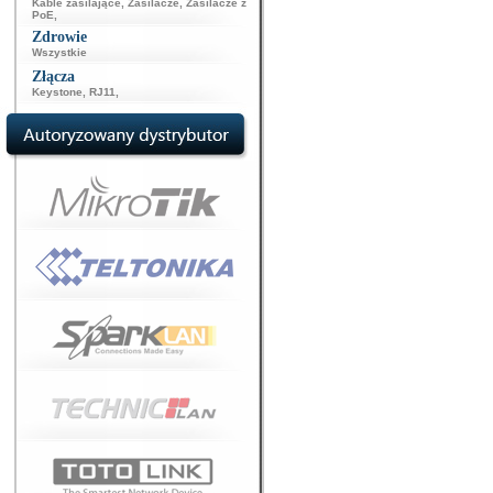
Kable zasilające
,
Zasilacze
,
Zasilacze z
PoE
,
Zdrowie
Wszystkie
Złącza
Keystone
,
RJ11
,