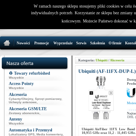
W ramach naszego sklepu stosujemy pliki cookies w celu 
indywidualnych potrzeb. Korzystanie ze sklepu bez zmiany 
32 721 86 
końcowym. Możecie Państwo dokonać w ka
support@wirele
Nowości
Promocje
Wyprzedaże
Serwis
Szkolenia
O firmie
Konta
Kategoria:
Ubiquiti
/
Akcesoria
Ubiquiti (AF-11FX-DUP-L)
♻️ Towary refurbished
Wszystkie
Dostę
Access Pointy
Produ
Wszystkie
Akcesoria
Cybanty/Obejmy
,
Sprzęt pomiarowy
,
Uchwyty antenowe
,
Może
Akcesoria GSM/LTE
Zestawy abonenckie
,
Najta
DHL (p
Anteny
Wszystkie
Ubiquiti AirFiber 11FX Low Band 
Automatyka i Przemysł
10,955 GHz oraz 11,2 - 11,445 GHz.
Lokalizatory GPS
,
Media konwertery
,