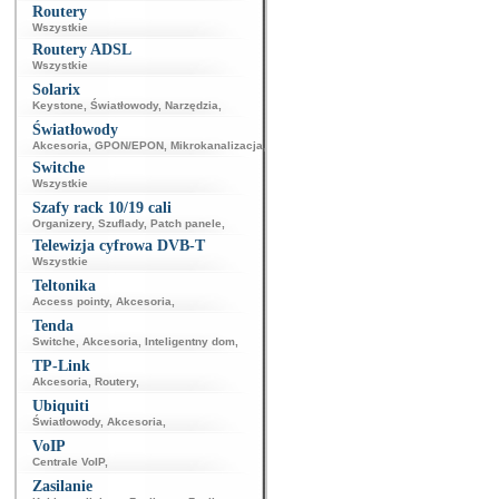
Routery
Wszystkie
Routery ADSL
Wszystkie
Solarix
Keystone
,
Światłowody
,
Narzędzia
,
Światłowody
Akcesoria
,
GPON/EPON
,
Mikrokanalizacja
,
Switche
Wszystkie
Szafy rack 10/19 cali
Organizery
,
Szuflady
,
Patch panele
,
Telewizja cyfrowa DVB-T
Wszystkie
Teltonika
Access pointy
,
Akcesoria
,
Tenda
Switche
,
Akcesoria
,
Inteligentny dom
,
TP-Link
Akcesoria
,
Routery
,
Ubiquiti
Światłowody
,
Akcesoria
,
VoIP
Centrale VoIP
,
Zasilanie