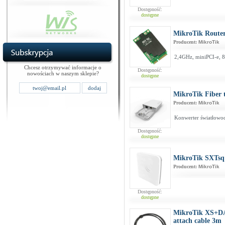
Dostępność:
dostępne
MikroTik Route
Producent:
MikroTik
2,4GHz, miniPCI-e, 8
Chcesz otrzymywać informacje o
Dostępność:
nowościach w naszym sklepie?
dostępne
MikroTik Fiber 
Producent:
MikroTik
Konwerter światłowo
Dostępność:
dostępne
MikroTik SXTsq
Producent:
MikroTik
Dostępność:
dostępne
MikroTik XS+DA
attach cable 3m