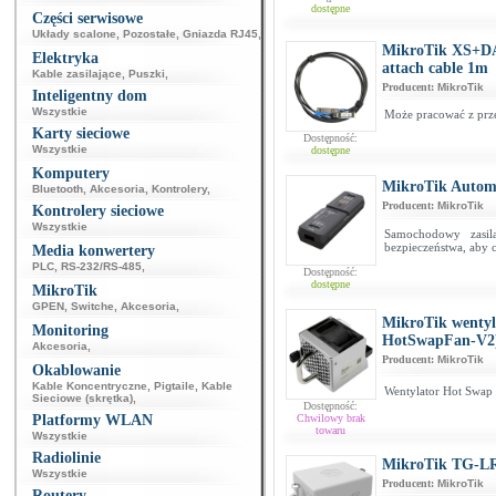
dostępne
Części serwisowe
Układy scalone
,
Pozostałe
,
Gniazda RJ45
,
MikroTik XS+DA
Elektryka
attach cable 1m
Kable zasilające
,
Puszki
,
Producent:
MikroTik
Inteligentny dom
Wszystkie
Może pracować z prze
Karty sieciowe
Dostępność:
Wszystkie
dostępne
Komputery
MikroTik Automo
Bluetooth
,
Akcesoria
,
Kontrolery
,
Producent:
MikroTik
Kontrolery sieciowe
Wszystkie
Samochodowy zasil
bezpieczeństwa, aby 
Media konwertery
PLC
,
RS-232/RS-485
,
Dostępność:
dostępne
MikroTik
GPEN
,
Switche
,
Akcesoria
,
MikroTik wentyl
Monitoring
HotSwapFan-V2
Akcesoria
,
Producent:
MikroTik
Okablowanie
Kable Koncentryczne
,
Pigtaile
,
Kable
Wentylator Hot Swap
Sieciowe (skrętka)
,
Dostępność:
Platformy WLAN
Chwilowy brak
towaru
Wszystkie
Radiolinie
MikroTik TG-L
Wszystkie
Producent:
MikroTik
Routery