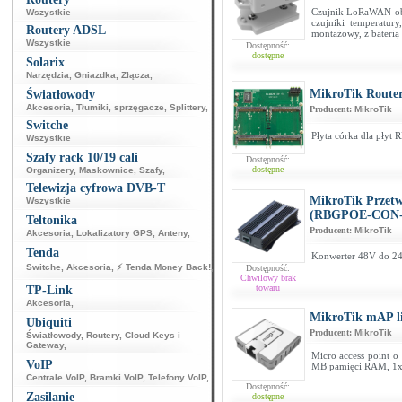
Czujnik LoRaWAN ob
Wszystkie
czujniki temperatur
Routery ADSL
montażowy, z baterią
Wszystkie
Dostępność:
dostępne
Solarix
Narzędzia
,
Gniazdka
,
Złącza
,
MikroTik Route
Światłowody
Akcesoria
,
Tłumiki, sprzęgacze
,
Splittery
,
Producent:
MikroTik
Switche
Płyta córka dla płyt 
Wszystkie
Szafy rack 10/19 cali
Dostępność:
dostępne
Organizery
,
Maskownice
,
Szafy
,
Telewizja cyfrowa DVB-T
MikroTik Przetw
Wszystkie
(RBGPOE-CON
Teltonika
Producent:
MikroTik
Akcesoria
,
Lokalizatory GPS
,
Anteny
,
Tenda
Konwerter 48V do 24
Switche
,
Akcesoria
,
⚡ Tenda Money Back!
,
Dostępność:
Chwilowy brak
towaru
TP-Link
Akcesoria
,
MikroTik mAP l
Ubiquiti
Producent:
MikroTik
Światłowody
,
Routery
,
Cloud Keys i
Gateway
,
Micro access point 
VoIP
MB pamięci RAM, 1x 
Centrale VoIP
,
Bramki VoIP
,
Telefony VoIP
,
Dostępność:
Zasilanie
dostępne