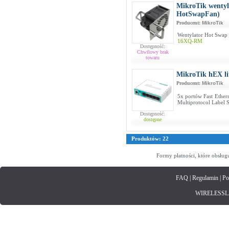
MikroTik wentyl
HotSwapFan)
Producent:
MikroTik
Wentylator Hot Swap
16XQ-RM
Dostępność:
Chwilowy brak
towaru
MikroTik hEX li
Producent:
MikroTik
5x portów Fast Ethe
Multiprotocol Label 
Dostępność:
dostępne
Produktów: 22
Formy płatności, które obsług
FAQ
|
Regulamin
|
Po
WIRELESSLAN.