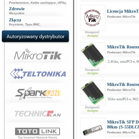
Przetwornice
,
Kable zasilające
,
UPSy
,
Zdrowie
Licencja MikroT
Wszystkie
Producent:
MikroTik
Złącza
Keystone
,
Typu BNC
,
Dostępność:
dostępne
MikroTik Route
Producent:
MikroTik
2,4Ghz, miniPCI-e, 
Dostępność:
dostępne
MikroTik Route
Producent:
MikroTik
5Ghz miniPCI-e, 80
Dostępność:
dostępne
MikroTik SFP D
80km (S-55DLC
Producent:
MikroTik