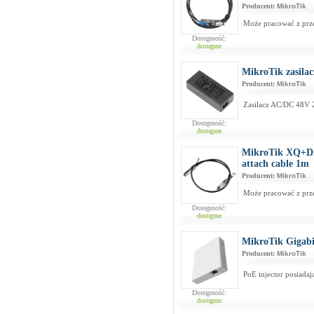
Producent:
MikroTik
Może pracować z prze
Dostępność:
dostępne
MikroTik zasil
Producent:
MikroTik
Zasilacz AC/DC 48V 2
Dostępność:
dostępne
MikroTik XQ+DA
attach cable 1m
Producent:
MikroTik
Może pracować z prz
Dostępność:
dostępne
MikroTik Gigabi
Producent:
MikroTik
PoE injector posiadaj
Dostępność:
dostępne