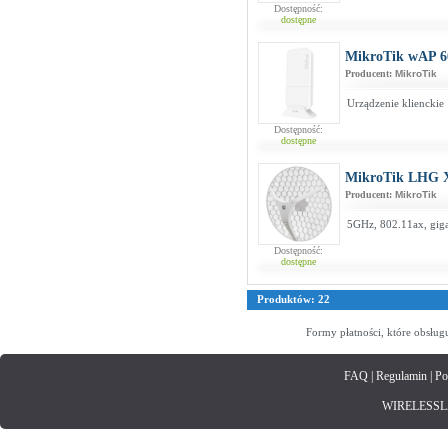
Dostępność:
dostępne
MikroTik wAP 
Producent:
MikroTik
Urządzenie klienckie
Dostępność:
dostępne
MikroTik LHG X
Producent:
MikroTik
5GHz, 802.11ax, giga
Dostępność:
dostępne
Produktów: 22
Formy płatności, które obsług
FAQ
|
Regulamin
|
Po
WIRELESSLAN.