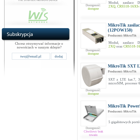
Moduł, zasilacz
Dostępność:
2XQ
,
CRS518-16XS
dostępne
MikroTik zasila
(12POW150)
Producent:
MikroTik
Moduł, zasilacz
Chcesz otrzymywać informacje o
2XQ
oraz
CRS518-1
nowościach w naszym sklepie?
Dostępność:
dostępne
MikroTik SXT L
Producent:
MikroTik
SXT z LTE kat.7, 3
microSIM, procesor 
Dostępność:
dostępne
MikroTik Power
Producent:
MikroTik
5 gigabitowych port
Dostępność:
Chwilowy brak
towaru