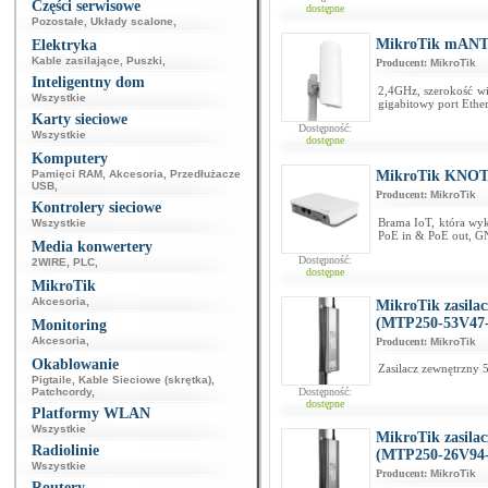
Części serwisowe
dostępne
Pozostałe
,
Układy scalone
,
MikroTik mANTB
Elektryka
Kable zasilające
,
Puszki
,
Producent:
MikroTik
Inteligentny dom
2,4GHz, szerokość w
Wszystkie
gigabitowy port Ethe
Karty sieciowe
Dostępność:
Wszystkie
dostępne
Komputery
Pamięci RAM
,
Akcesoria
,
Przedłużacze
MikroTik KNOT
USB
,
Producent:
MikroTik
Kontrolery sieciowe
Brama IoT, która wyk
Wszystkie
PoE in & PoE out, G
Media konwertery
Dostępność:
2WIRE
,
PLC
,
dostępne
MikroTik
Akcesoria
,
MikroTik zasila
(MTP250-53V47
Monitoring
Akcesoria
,
Producent:
MikroTik
Okablowanie
Zasilacz zewnętrzny 
Pigtaile
,
Kable Sieciowe (skrętka)
,
Patchcordy
,
Dostępność:
dostępne
Platformy WLAN
Wszystkie
MikroTik zasila
Radiolinie
(MTP250-26V94
Wszystkie
Producent:
MikroTik
Routery