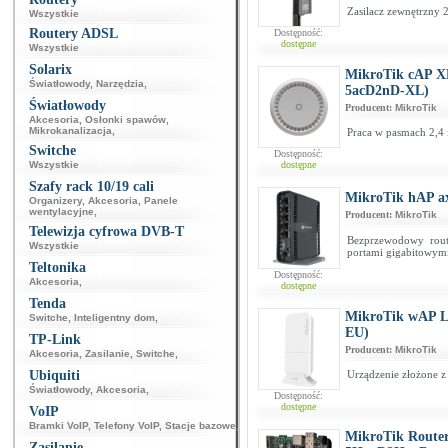
Zasilacz zewnętrzny 
Wszystkie
Routery ADSL
Dostępność:
dostępne
Wszystkie
Solarix
MikroTik cAP XL
Światłowody
,
Narzędzia
,
5acD2nD-XL)
Światłowody
Producent:
MikroTik
Akcesoria
,
Osłonki spawów
,
Mikrokanalizacja
,
Praca w pasmach 2,4 
Switche
Dostępność:
Wszystkie
dostępne
Szafy rack 10/19 cali
MikroTik hAP a
Organizery
,
Akcesoria
,
Panele
wentylacyjne
,
Producent:
MikroTik
Telewizja cyfrowa DVB-T
Bezprzewodowy rout
Wszystkie
portami gigabitowym
Teltonika
Dostępność:
Akcesoria
,
dostępne
Tenda
MikroTik wAP 
Switche
,
Inteligentny dom
,
EU)
TP-Link
Producent:
MikroTik
Akcesoria
,
Zasilanie
,
Switche
,
Ubiquiti
Urządzenie złożone 
Światłowody
,
Akcesoria
,
Dostępność:
dostępne
VoIP
Bramki VoIP
,
Telefony VoIP
,
Stacje bazowe
,
MikroTik Rout
Zasilanie