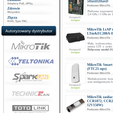
5HaxD2HaxD
Adaptery PoE
,
UPSy
,
Producent:
MikroTik
Zdrowie
Platforma wyposażon
Wszystkie
2,4 GHz i 5 GHz do 
Złącza
Dostępność:
dostępne
RJ45
,
Typu TNC
,
MikroTik LtAP 
LTm&EC200A-E
Producent:
MikroTik
Mały, wodoszczelny,
antena LTE o zysku 
Dołączony moduł 2G,
Dostępność:
dostępne
MikroTik Smart 
(FTC21-ups)
Producent:
MikroTik
Mediakonwerter świ
oraz inteligentnymi f
Dostępność:
dostępne
MikroTik zasila
CCR1072, CCR2
12V150W)
Producent:
MikroTik