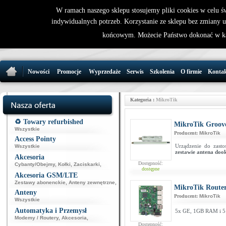
W ramach naszego sklepu stosujemy pliki cookies w celu 
indywidualnych potrzeb. Korzystanie ze sklepu bez zmiany 
32 721 86 
końcowym. Możecie Państwo dokonać w ka
support@wirele
Nowości
Promocje
Wyprzedaże
Serwis
Szkolenia
O firmie
Konta
Kategoria :
MikroTik
♻️ Towary refurbished
MikroTik Groov
Wszystkie
Producent:
MikroTik
Access Pointy
Urządzenie do zast
Wszystkie
zestawie antena dook
Akcesoria
Dostępność:
Cybanty/Obejmy
,
Kołki
,
Zaciskarki
,
dostępne
Akcesoria GSM/LTE
Zestawy abonenckie
,
Anteny zewnętrzne
,
MikroTik Route
Anteny
Producent:
MikroTik
Wszystkie
Automatyka i Przemysł
5x GE, 1GB RAM i
Modemy / Routery
,
Akcesoria
,
Dostępność: