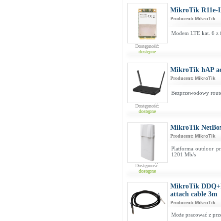
MikroTik R11e-
Producent:
MikroTik
Modem LTE kat. 6 z f
Dostępność:
dostępne
MikroTik hAP 
Producent:
MikroTik
Bezprzewodowy route
Dostępność:
dostępne
MikroTik NetBo
Producent:
MikroTik
Platforma outdoor p
1201 Mb/s
Dostępność:
dostępne
MikroTik DDQ+
attach cable 3m
Producent:
MikroTik
Może pracować z prz