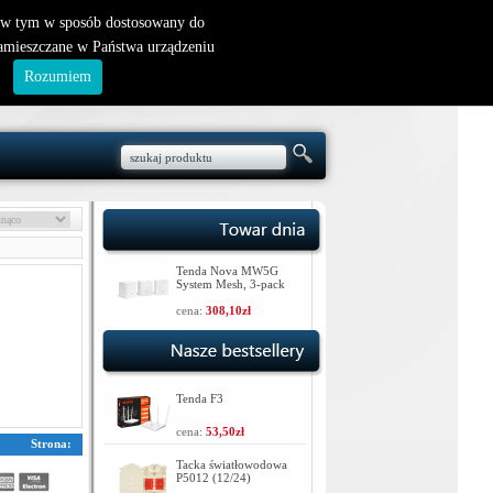
nowy klient
|
logowanie
, w tym w sposób dostosowany do
zamieszczane w Państwa urządzeniu
.
Rozumiem
Tenda Nova MW5G
System Mesh, 3-pack
cena:
308,10zł
Tenda F3
cena:
53,50zł
Strona:
Tacka światłowodowa
P5012 (12/24)