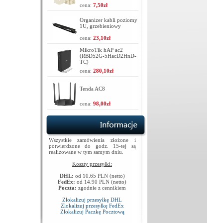
cena:
7,50zł
Organizer kabli poziomy
1U, grzebieniowy
cena:
23,10zł
MikroTik hAP ac2
(RBD52G-5HacD2HnD-
TC)
cena:
280,10zł
Tenda AC8
cena:
98,00zł
Wszystkie zamówienia złożone i
potwierdzone do godz. 15-tej są
realizowane w tym samym dniu.
Koszty przesyłki:
DHL:
od 10.65 PLN (netto)
FedEx:
od 14.90 PLN (netto)
Poczta:
zgodnie z cennikiem
Zlokalizuj przesyłkę DHL
Zlokalizuj przesyłkę FedEx
Zlokalizuj Paczkę Pocztową