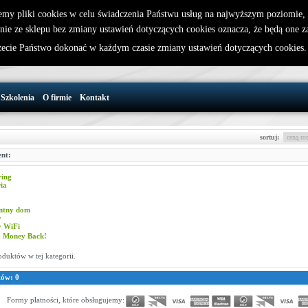
emy pliki cookies w celu świadczenia Państwu usług na najwyższym poziomie
nie ze sklepu bez zmiany ustawień dotyczących cookies oznacza, że będą one 
32 721 86 72
W koszyku jest 0 produktów(y)
cie Państwo dokonać w każdym czasie zmiany ustawień dotyczących cookies
support@wirelesslan.com.pl
Szkolenia
O firmie
Kontakt
sortuj:
nt:
ring
ia
entny dom
y
y WiFi
a Money Back!
oduktów w tej kategorii.
tów: 0
Formy płatności, które obsługujemy: