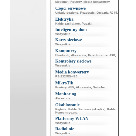
Modemy / Routery
,
Media konwertery
,
Części serwisowe
Układy scalone
,
Pozostałe
,
Gniazda RJ45
,
Elektryka
Kable zasilające
,
Puszki
,
Inteligentny dom
Wszystkie
Karty sieciowe
Wszystkie
Komputery
Bluetooth
,
Akcesoria
,
Przedłużacze USB
,
Kontrolery sieciowe
Wszystkie
Media konwertery
RS-232/RS-485
,
MikroTik
Routery WiFi
,
Akcesoria
,
Switche
,
Monitoring
Akcesoria
,
Okablowanie
Pigtaile
,
Kable Sieciowe (skrętka)
,
Kable
Koncentryczne
,
Platformy WLAN
Wszystkie
Radiolinie
Wszystkie