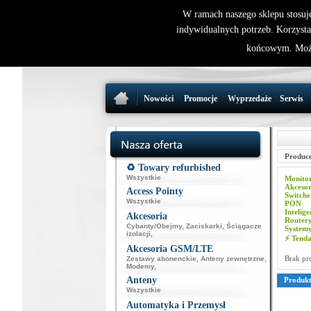
W ramach naszego sklepu stosuj
indywidualnych potrzeb. Korzysta
końcowym. Może
Nowości
Promocje
Wyprzedaże
Serwis
Produce
♻️ Towary refurbished
Wszystkie
Monito
Akcesor
Access Pointy
Switche
Wszystkie
PON
Intelig
Akcesoria
Router
Cybanty/Obejmy
,
Zaciskarki
,
Ściągacze
System
izolacji
,
⚡ Tend
Akcesoria GSM/LTE
Brak pr
Zestawy abonenckie
,
Anteny zewnętrzne
,
Modemy
,
Anteny
Produk
Wszystkie
Automatyka i Przemysł