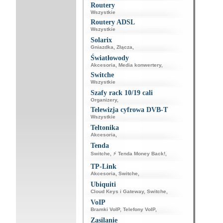
Routery
Wszystkie
Routery ADSL
Wszystkie
Solarix
Gniazdka
,
Złącza
,
Światłowody
Akcesoria
,
Media konwertery
,
Switche
Wszystkie
Szafy rack 10/19 cali
Organizery
,
Telewizja cyfrowa DVB-T
Wszystkie
Teltonika
Akcesoria
,
Tenda
Switche
,
⚡ Tenda Money Back!
,
TP-Link
Akcesoria
,
Switche
,
Ubiquiti
Cloud Keys i Gateway
,
Switche
,
VoIP
Bramki VoIP
,
Telefony VoIP
,
Zasilanie