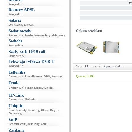
W
Wszystkie
Routery ADSL
Wszystkie
Solarix
Gniazdka
,
Złącza
,
Światłowody
Galeria produktu:
Akcesoria
,
Media konwertery
,
Adaptery
,
Switche
Wszystkie
Szafy rack 10/19 cali
Organizery
,
Telewizja cyfrowa DVB-T
Wszystkie
Słowa kluczowe dla tego produktu:
Teltonika
Quectel
EP06
Akcesoria
,
Lokalizatory GPS
,
Anteny
,
Tenda
Switche
,
⚡ Tenda Money Back!
,
TP-Link
Akcesoria
,
Switche
,
Ubiquiti
Światłowody
,
Routery
,
Cloud Keys i
Gateway
,
VoIP
Bramki VoIP
,
Telefony VoIP
,
Zasilanie