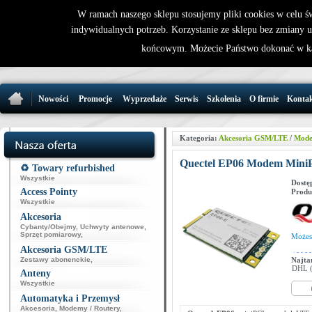
W ramach naszego sklepu stosujemy pliki cookies w celu 
indywidualnych potrzeb. Korzystanie ze sklepu bez zmiany 
32 721 86 
końcowym. Możecie Państwo dokonać w ka
support@wirele
Nowości
Promocje
Wyprzedaże
Serwis
Szkolenia
O firmie
Konta
Kategoria:
Akcesoria GSM/LTE
/
Mod
Quectel EP06 Modem Mini
♻️ Towary refurbished
Wszystkie
Dostę
Access Pointy
Produ
Wszystkie
Akcesoria
Cybanty/Obejmy
,
Uchwyty antenowe
,
Sprzęt pomiarowy
,
Może
Akcesoria GSM/LTE
Zestawy abonenckie
,
Najta
DHL (p
Anteny
Wszystkie
Automatyka i Przemysł
Akcesoria
,
Modemy / Routery
,