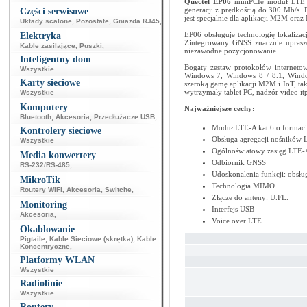
Quectel EP06
miniPCIe moduł LTE kat
generacji z prędkością do 300 Mb/s.
Części serwisowe
jest specjalnie dla aplikacji M2M oraz 
Układy scalone
,
Pozostałe
,
Gniazda RJ45
,
EP06 obsługuje technologię lokaliz
Elektryka
Zintegrowany GNSS znacznie upraszcz
Kable zasilające
,
Puszki
,
niezawodne pozycjonowanie.
Inteligentny dom
Bogaty zestaw protokołów internetow
Wszystkie
Windows 7, Windows 8 / 8.1, Window
Karty sieciowe
szeroką gamę aplikacji M2M i IoT, t
wytrzymały tablet PC, nadzór video itp
Wszystkie
Komputery
Najważniejsze cechy:
Bluetooth
,
Akcesoria
,
Przedłużacze USB
,
Moduł LTE-A kat 6 o formaci
Kontrolery sieciowe
Obsługa agregacji nośników
Wszystkie
Ogólnoświatowy zasięg LTE-
Media konwertery
Odbiornik GNSS
RS-232/RS-485
,
Udoskonalenia funkcji: obs
MikroTik
Technologia MIMO
Routery WiFi
,
Akcesoria
,
Switche
,
Złącze do anteny: U.FL.
Monitoring
Interfejs USB
Akcesoria
,
Voice over LTE
Okablowanie
Pigtaile
,
Kable Sieciowe (skrętka)
,
Kable
Koncentryczne
,
Platformy WLAN
Wszystkie
Radiolinie
Wszystkie
Routery