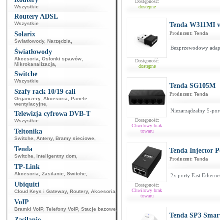
Dostępność:
Wszystkie
dostępne
Routery ADSL
Wszystkie
Tenda W311MI v
Solarix
Producent:
Tenda
Światłowody
,
Narzędzia
,
Bezprzewodowy adap
Światłowody
Akcesoria
,
Osłonki spawów
,
Dostępność:
Mikrokanalizacja
,
dostępne
Switche
Wszystkie
Tenda SG105M
Szafy rack 10/19 cali
Producent:
Tenda
Organizery
,
Akcesoria
,
Panele
wentylacyjne
,
Niezarządzalny 5-por
Telewizja cyfrowa DVB-T
Dostępność:
Wszystkie
Chwilowy brak
Teltonika
towaru
Switche
,
Anteny
,
Bramy sieciowe
,
Tenda
Tenda Injector
Switche
,
Inteligentny dom
,
Producent:
Tenda
TP-Link
Akcesoria
,
Zasilanie
,
Switche
,
2x porty Fast Ethern
Ubiquiti
Dostępność:
Chwilowy brak
Cloud Keys i Gateway
,
Routery
,
Akcesoria
,
towaru
VoIP
Bramki VoIP
,
Telefony VoIP
,
Stacje bazowe
,
Tenda SP3 Smar
Zasilanie