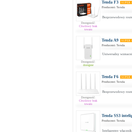
Tenda F3
SUPER
Producent:
Tenda
Bezprzewodowy route
Dostępność:
Chwilowy brak
towaru
Tenda A9
SUPER
Producent:
Tenda
Uniwersalny wzmacni
Dostępność:
dostępne
Tenda F6
SUPER
Producent:
Tenda
Bezprzewodowy rout
Dostępność:
Chwilowy brak
towaru
Tenda SS3 inteli
Producent:
Tenda
Inteligentny włącznik