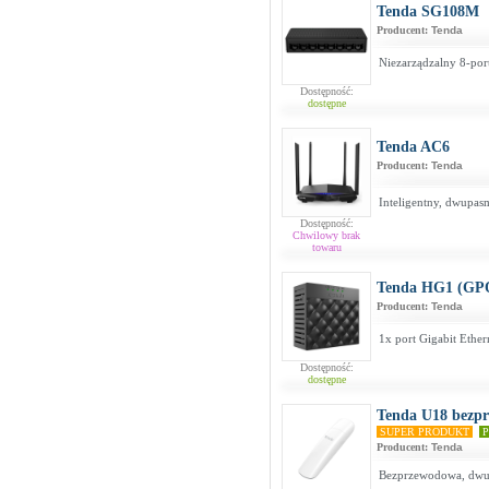
Tenda SG108M
Producent:
Tenda
Niezarządzalny 8-por
Dostępność:
dostępne
Tenda AC6
Producent:
Tenda
Inteligentny, dwupas
Dostępność:
Chwilowy brak
towaru
Tenda HG1 (GP
Producent:
Tenda
1x port Gigabit Ethe
Dostępność:
dostępne
Tenda U18 bezpr
SUPER PRODUKT
P
Producent:
Tenda
Bezprzewodowa, dwu