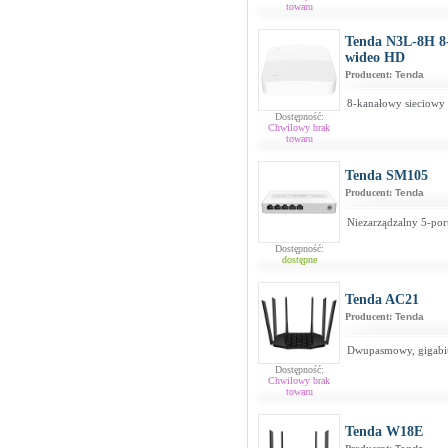
towaru
Tenda N3L-8H 8-
wideo HD
Producent:
Tenda
8-kanałowy sieciowy 
Dostępność:
Chwilowy brak
towaru
Tenda SM105
Producent:
Tenda
Niezarządzalny 5-por
Dostępność:
dostępne
Tenda AC21
Producent:
Tenda
Dwupasmowy, gigabi
Dostępność:
Chwilowy brak
towaru
Tenda W18E