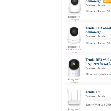
domowego
SUPE
Producent:
Tenda
Obrotowa kamera Wi
Dostępność:
dostępne
Tenda CP3 obro
domowego
Producent:
Tenda
Obrotowa kamera Wi
Dostępność:
Chwilowy brak
towaru
Tenda RP3 v3.0 
bezpieczeństwa
Producent:
Tenda
Obrotowo-uchylna ka
Dostępność:
dostępne
Tenda F9
Producent:
Tenda
Router WiFi, 2.4 GHz
Dostępność: