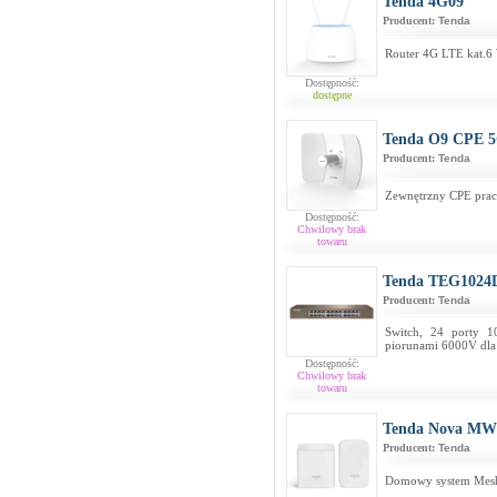
Tenda 4G09
Producent:
Tenda
Router 4G LTE kat.6
Dostępność:
dostępne
Tenda O9 CPE 
Producent:
Tenda
Zewnętrzny CPE prac
Dostępność:
Chwilowy brak
towaru
Tenda TEG1024
Producent:
Tenda
Switch, 24 porty 1
piorunami 6000V dla 
Dostępność:
Chwilowy brak
towaru
Tenda Nova MW5
Producent:
Tenda
Domowy system Mesh