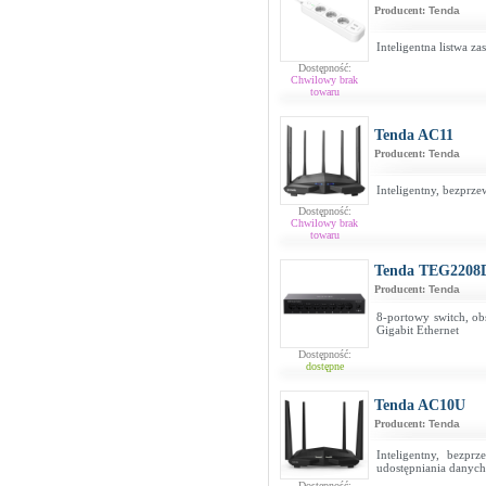
Producent:
Tenda
Inteligentna listwa za
Dostępność:
Chwilowy brak
towaru
Tenda AC11
Producent:
Tenda
Inteligentny, bezpr
Dostępność:
Chwilowy brak
towaru
Tenda TEG2208
Producent:
Tenda
8-portowy switch, obs
Gigabit Ethernet
Dostępność:
dostępne
Tenda AC10U
Producent:
Tenda
Inteligentny, bezp
udostępniania danych
Dostępność: