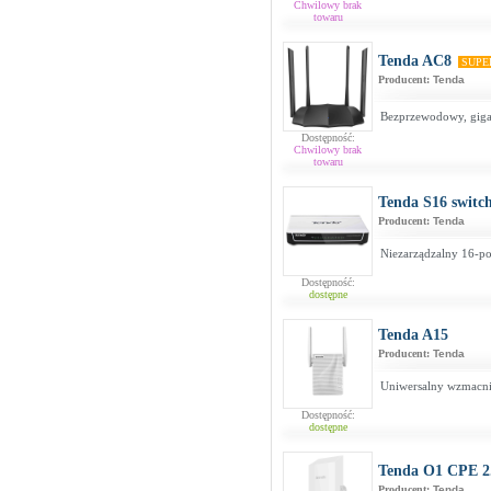
Chwilowy brak
towaru
Tenda AC8
SUPE
Producent:
Tenda
Bezprzewodowy, gig
Dostępność:
Chwilowy brak
towaru
Tenda S16 switc
Producent:
Tenda
Niezarządzalny 16-po
Dostępność:
dostępne
Tenda A15
Producent:
Tenda
Uniwersalny wzmacni
Dostępność:
dostępne
Tenda O1 CPE 
Producent:
Tenda