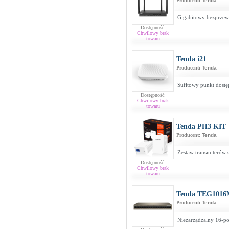
Producent:
Tenda
Gigabitowy bezprzew
Dostępność:
Chwilowy brak
towaru
Tenda i21
Producent:
Tenda
Sufitowy punkt dost
Dostępność:
Chwilowy brak
towaru
Tenda PH3 KIT
Producent:
Tenda
Zestaw transmiterów
Dostępność:
Chwilowy brak
towaru
Tenda TEG101
Producent:
Tenda
Niezarządzalny 16-p