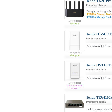
Tenda TX2L Pro
Producent:
Tenda
Dwupasmowy, gigabi
TENDA Money Bac
TENDA Money Back
Dostępność:
dostępne
Tenda O1-5G C
Producent:
Tenda
Zewnętrzny CPE prac
Dostępność:
dostępne
Tenda OS3 CPE
Producent:
Tenda
Zewnętrzny CPE prac
Dostępność:
Chwilowy brak
towaru
Tenda TEG1105
Producent:
Tenda
Switch desktopowy, 