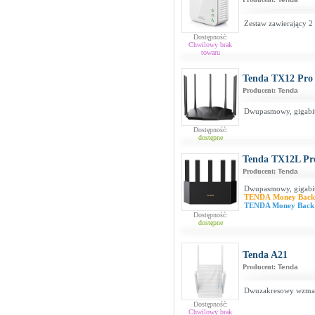
Zestaw zawierający 2
Dostępność:
Chwilowy brak
towaru
Tenda TX12 Pro
Producent:
Tenda
Dwupasmowy, gigabi
Dostępność:
dostępne
Tenda TX12L Pr
Producent:
Tenda
Dwupasmowy, gigabi
TENDA Money Bac
TENDA Money Back
Dostępność:
dostępne
Tenda A21
Producent:
Tenda
Dwuzakresowy wzma
Dostępność:
Chwilowy brak