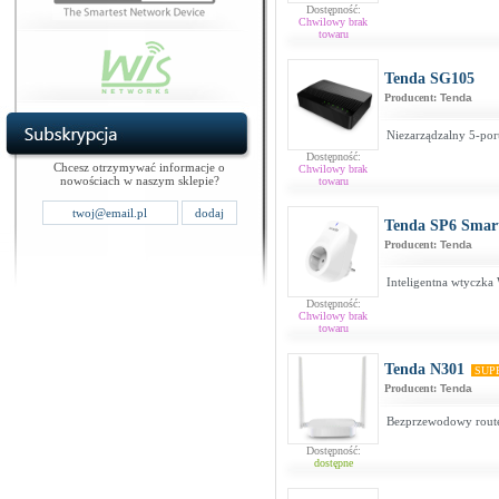
Dostępność:
Chwilowy brak
towaru
Tenda SG105
Producent:
Tenda
Niezarządzalny 5-por
Dostępność:
Chcesz otrzymywać informacje o
Chwilowy brak
nowościach w naszym sklepie?
towaru
Tenda SP6 Smar
Producent:
Tenda
Inteligentna wtyczka 
Dostępność:
Chwilowy brak
towaru
Tenda N301
SUP
Producent:
Tenda
Bezprzewodowy route
Dostępność:
dostępne