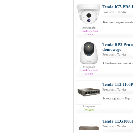
Tenda IC7-PRS
Producent:
Tenda
Kamera bezpieczeńs
Dostępność:
Chwilowy brak
towaru
Tenda RP3 Pro 
domowego
Producent:
Tenda
Obrotowa kamera Wi
Dostępność:
Chwilowy brak
towaru
Tenda TEF1106
Producent:
Tenda
Niezarządzalny 6-por
Dostępność:
dostępne
Tenda TEG1008
Producent:
Tenda