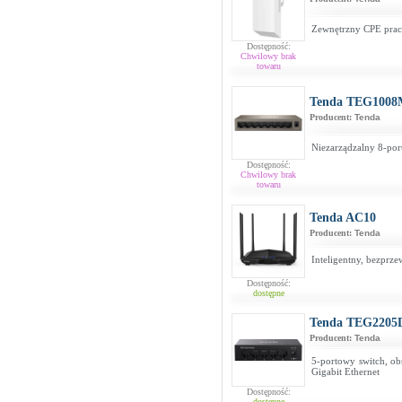
Zewnętrzny CPE prac
Dostępność:
Chwilowy brak
towaru
Tenda TEG100
Producent:
Tenda
Niezarządzalny 8-po
Dostępność:
Chwilowy brak
towaru
Tenda AC10
Producent:
Tenda
Inteligentny, bezpr
Dostępność:
dostępne
Tenda TEG2205
Producent:
Tenda
5-portowy switch, obs
Gigabit Ethernet
Dostępność:
dostępne