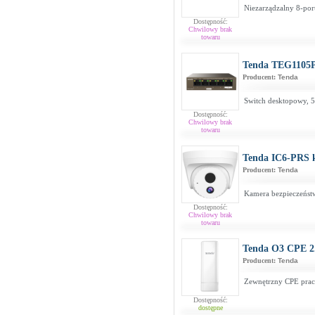
Niezarządzalny 8-po
Dostępność:
Chwilowy brak
towaru
Tenda TEG1105
Producent:
Tenda
Switch desktopowy, 5
Dostępność:
Chwilowy brak
towaru
Tenda IC6-PRS
Producent:
Tenda
Kamera bezpieczeńs
Dostępność:
Chwilowy brak
towaru
Tenda O3 CPE 
Producent:
Tenda
Zewnętrzny CPE prac
Dostępność:
dostępne