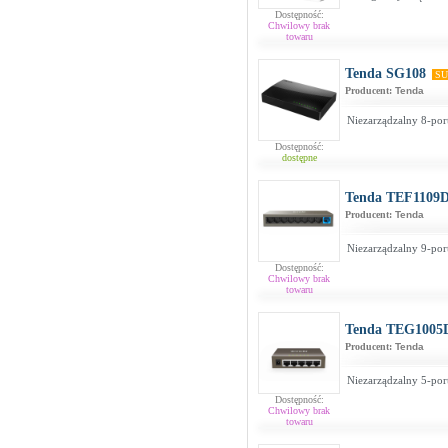
Dostępność:
Chwilowy brak
towaru
Tenda SG108
SU
Producent:
Tenda
Niezarządzalny 8-por
Dostępność:
dostępne
Tenda TEF1109
Producent:
Tenda
Niezarządzalny 9-por
Dostępność:
Chwilowy brak
towaru
Tenda TEG1005
Producent:
Tenda
Niezarządzalny 5-por
Dostępność:
Chwilowy brak
towaru