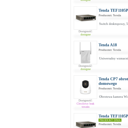
Tenda TEF1105
Producent:
Tenda
Switch desktopowy, 5
Dostępność:
dostępne
Tenda A18
Producent:
Tenda
Uniwersalny wzmacni
Dostępność:
dostępne
Tenda CP7 obro
domowego
Producent:
Tenda
Obrotowa kamera Wi
Dostępność:
Chwilowy brak
towaru
Tenda TEF1105
PRODUKT DNIA
Producent:
Tenda