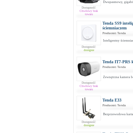
Dwupasmowy, gigabi
Dostępność:
Chwilowy brak
towaru
Tenda SS9 inteli
ściemniaczem
Producent:
Tenda
Inteligentny ściemnia
Dostępność:
dostępne
Tenda IT7-PRS
Producent:
Tenda
Zewnętrzna kamera b
Dostępność:
Chwilowy brak
towaru
Tenda E33
Producent:
Tenda
Bezprzewodowa karta 
Dostępność:
dostępne