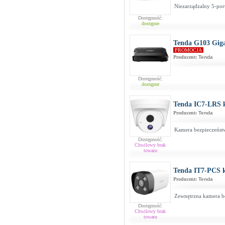
Niezarządzalny 5-por
Dostępność:
dostępne
Tenda G103 Gig
PROMOCJA
Producent:
Tenda
Dostępność:
dostępne
Tenda IC7-LRS
Producent:
Tenda
Kamera bezpieczeńs
Dostępność:
Chwilowy brak
towaru
Tenda IT7-PCS
Producent:
Tenda
Zewnętrzna kamera b
Dostępność:
Chwilowy brak
towaru