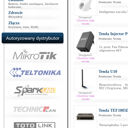
Producent:
Tenda
Baterie
,
Kable zasilające
,
Zasilacze
buforowe
,
Inteligentna wtyczka 
Zdrowie
Wszystkie
Dostępność:
Chwilowy brak
Złącza
towaru
Keystone
,
Inne
,
RJ45
,
Tenda Injector 
Producent:
Tenda
2x porty Fast Ether
odgromowa 4kV
Dostępność:
Chwilowy brak
towaru
Tenda U10
Producent:
Tenda
Bezprzewodowa, d
802.11b/g/n/a/ac, 
Dostępność:
Chwilowy brak
towaru
Tenda TEF1005
Producent:
Tenda
Niezarządzalny 5-por