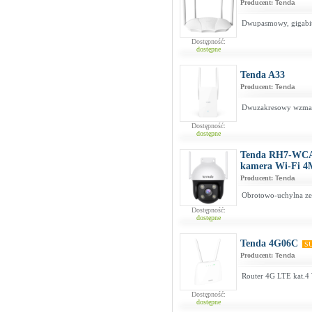
Producent:
Tenda
Dwupasmowy, gigabi
Dostępność:
dostępne
Tenda A33
Producent:
Tenda
Dwuzakresowy wzma
Dostępność:
dostępne
Tenda RH7-WCA 
kamera Wi-Fi 
Producent:
Tenda
Obrotowo-uchylna z
Dostępność:
dostępne
Tenda 4G06C
SU
Producent:
Tenda
Router 4G LTE kat.4
Dostępność:
dostępne