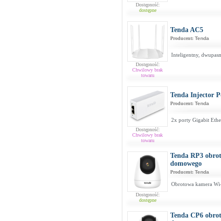
Dostępność:
dostępne
Tenda AC5
Producent:
Tenda
Inteligentny, dwupa
Dostępność:
Chwilowy brak
towaru
Tenda Injector
Producent:
Tenda
2x porty Gigabit Eth
Dostępność:
Chwilowy brak
towaru
Tenda RP3 obro
domowego
Producent:
Tenda
Obrotowa kamera Wi
Dostępność:
dostępne
Tenda CP6 obro