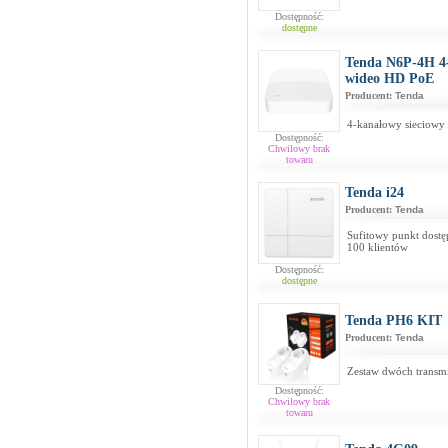
Dostępność:
dostępne
Tenda N6P-4H 4-
wideo HD PoE
Producent:
Tenda
4-kanałowy sieciowy 
Dostępność:
Chwilowy brak
towaru
Tenda i24
Producent:
Tenda
Sufitowy punkt dost
100 klientów
Dostępność:
dostępne
Tenda PH6 KIT
Producent:
Tenda
Zestaw dwóch transm
Dostępność:
Chwilowy brak
towaru