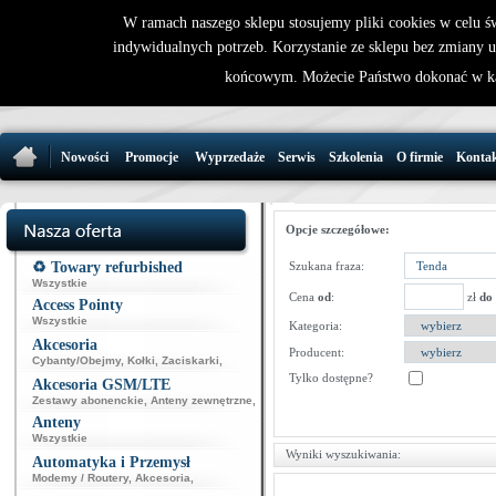
W ramach naszego sklepu stosujemy pliki cookies w celu 
indywidualnych potrzeb. Korzystanie ze sklepu bez zmiany 
32 721 86 
końcowym. Możecie Państwo dokonać w ka
support@wirele
Nowości
Promocje
Wyprzedaże
Serwis
Szkolenia
O firmie
Konta
Opcje szczegółowe:
♻️ Towary refurbished
Szukana fraza:
Wszystkie
Cena
od
:
zł
do
Access Pointy
Wszystkie
Kategoria:
Akcesoria
Producent:
Cybanty/Obejmy
,
Kołki
,
Zaciskarki
,
Tylko dostępne?
Akcesoria GSM/LTE
Zestawy abonenckie
,
Anteny zewnętrzne
,
Anteny
Wszystkie
Wyniki wyszukiwania:
Automatyka i Przemysł
Modemy / Routery
,
Akcesoria
,