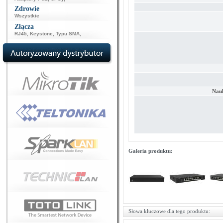
Zdrowie
Wszystkie
Złącza
RJ45
,
Keystone
,
Typu SMA
,
Nau
Galeria produktu:
Słowa kluczowe dla tego produktu: