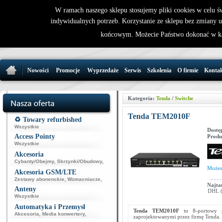
W ramach naszego sklepu stosujemy pliki cookies w celu 
indywidualnych potrzeb. Korzystanie ze sklepu bez zmiany 
32 721 86 
końcowym. Możecie Państwo dokonać w ka
support@wirele
Nowości
Promocje
Wyprzedaże
Serwis
Szkolenia
O firmie
Konta
Kategoria:
Tenda
/
Switche
Tenda TEM2010F
♻️ Towary refurbished
Wszystkie
Dostę
Access Pointy
Produ
Wszystkie
Akcesoria
Cybanty/Obejmy
,
Skrzynki/Obudowy
,
Może
Akcesoria GSM/LTE
Zestawy abonenckie
,
Wzmacniacze
,
Najta
Anteny
DHL (p
Wszystkie
Automatyka i Przemysł
Tenda TEM2010F
to 8-portowy p
Akcesoria
,
Media konwertery
,
zaprojektowanymi przez firmę Tenda.