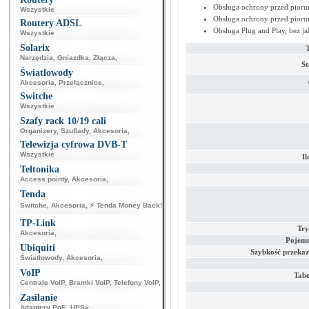
Obsługa ochrony przed pioru
Wszystkie
Obsługa ochrony przed pioru
Routery ADSL
Obsługa Plug and Play, bez ja
Wszystkie
Solarix
Narzędzia
,
Gniazdka
,
Złącza
,
St
Światłowody
Akcesoria
,
Przełącznice
,
Switche
Wszystkie
Szafy rack 10/19 cali
Organizery
,
Szuflady
,
Akcesoria
,
Telewizja cyfrowa DVB-T
Wszystkie
Il
Teltonika
Access pointy
,
Akcesoria
,
Tenda
Switche
,
Akcesoria
,
⚡ Tenda Money Back!
,
TP-Link
Try
Akcesoria
,
Pojemn
Ubiquiti
Szybkość przeka
Światłowody
,
Akcesoria
,
VoIP
Tab
Centrale VoIP
,
Bramki VoIP
,
Telefony VoIP
,
Zasilanie
Adaptery PoE
,
UPSy
,