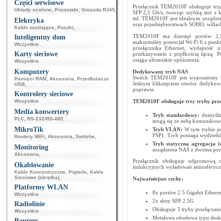
Części serwisowe
Przełącznik TEM2010F obsługuje trzy 
Układy scalone
,
Pozostałe
,
Gniazda RJ45
,
SFP 2,5 Gb/s, tworząc szybką sieć z
itd. TEM2010F jest idealnym urządze
Elektryka
oraz przedsiębiorstwach SOHO, willac
Kable zasilające
,
Puszki
,
TEM2010F ma dziesięć portów 2,5
Inteligentny dom
maksymalny potencjał Wi-Fi 6 z punk
Wszystkie
przełącznika Ethernet, wydajność n
Karty sieciowe
przekazywanie z prędkością łączą. P
osiąga ultraniskie opóźnienia.
Wszystkie
Komputery
Dedykowany tryb NAS
Switch TEM2010F jest wyposażony w
Pamięci RAM
,
Akcesoria
,
Przedłużacze
Jednym kliknięciem otwórz dedykowa
USB
,
poprawie.
Kontrolery sieciowe
Wszystkie
TEM2010F obsługuje trzy tryby prze
Media konwertery
Tryb standardowy:
domyślny
PLC
,
RS-232/RS-485
,
mogą się ze sobą komunikować
MikroTik
Tryb VLAN:
W tym trybie p
FSP1. Tryb pomaga wydzielić
Routery WiFi
,
Akcesoria
,
Switche
,
Tryb statyczna agregacja
Monitoring
urządzenia NAS z dwoma port
Akcesoria
,
Przełącznik obsługuje odgromową 
Okablowanie
indukcyjnych wyładowań atmosferyczny
Kable Koncentryczne
,
Pigtaile
,
Kable
Sieciowe (skrętka)
,
Najważniejsze cechy:
Platformy WLAN
8x portów 2.5 Gigabit Ethern
Wszystkie
2x sloty SFP 2.5G
Radiolinie
Obsługuje 3 tryby przełącza
Wszystkie
Metalowa obudowa typu desk
Routery