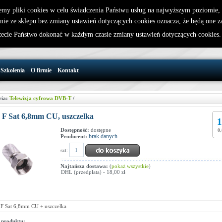
emy pliki cookies w celu świadczenia Państwu usług na najwyższym poziomie
nie ze sklepu bez zmiany ustawień dotyczących cookies oznacza, że będą one 
32 721 86 72
W koszyku jest 0 produktów(y)
cie Państwo dokonać w każdym czasie zmiany ustawień dotyczących cookies
support@wirelesslan.com.pl
Szkolenia
O firmie
Kontakt
ria:
Telewizja cyfrowa DVB-T
/
F Sat 6,8mm CU, uszczelka
1
Dostępność:
dostępne
0,
brak danych
Producent:
szt:
Najtańsza dostawa:
(
pokaż wszystkie
)
DHL (przedpłata) - 18,00 zł
F Sat 6,8mm CU + uszczelka
 produktu: