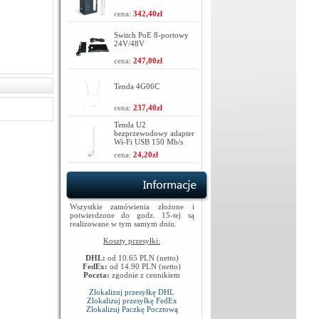
cena:
342,40zł
Switch PoE 8-portowy
24V/48V
cena:
247,00zł
Tenda 4G06C
cena:
237,40zł
Tenda U2
bezprzewodowy adapter
Wi-Fi USB 150 Mb/s
cena:
24,20zł
Wszystkie zamówienia złożone i
potwierdzone do godz. 15-tej są
realizowane w tym samym dniu.
Koszty przesyłki:
DHL:
od 10.65 PLN (netto)
FedEx:
od 14.90 PLN (netto)
Poczta:
zgodnie z cennikiem
Zlokalizuj przesyłkę DHL
Zlokalizuj przesyłkę FedEx
Zlokalizuj Paczkę Pocztową