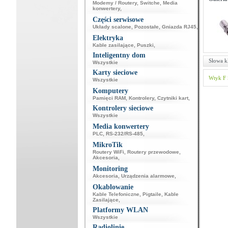
Modemy / Routery
,
Switche
,
Media
konwertery
,
Części serwisowe
Układy scalone
,
Pozostałe
,
Gniazda RJ45
,
Elektryka
Kable zasilające
,
Puszki
,
Inteligentny dom
Słowa k
Wszystkie
Karty sieciowe
Wtyk F 
Wszystkie
Komputery
Pamięci RAM
,
Kontrolery
,
Czytniki kart
,
Kontrolery sieciowe
Wszystkie
Media konwertery
PLC
,
RS-232/RS-485
,
MikroTik
Routery WiFi
,
Routery przewodowe
,
Akcesoria
,
Monitoring
Akcesoria
,
Urządzenia alarmowe
,
Okablowanie
Kable Telefoniczne
,
Pigtaile
,
Kable
Zasilające
,
Platformy WLAN
Wszystkie
Radiolinie