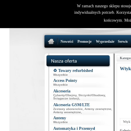
W ramach naszego sklepu stosuj
indywidualnych potrzeb. Korzysta
końcowym. Może
Nowości
Promocje
Wyprzedaże
Serwis
Katego
Wtyk 
♻️ Towary refurbished
Wszystkie
Access Pointy
Wszystkie
Akcesoria
Cybanty/Obejmy
,
Skrzynki/Obudowy
,
Ściągacze izolacji
,
Akcesoria GSM/LTE
Zestawy abonenckie
,
Anteny zewnętrzne
,
Anteny wewnętrzne
,
Anteny
Wtyk 
Wszystkie
Automatyka i Przemysł
Galeria