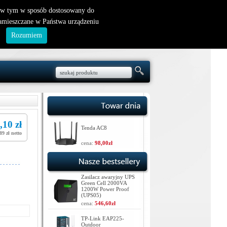
nowy klient
|
logowanie
, w tym w sposób dostosowany do
zamieszczane w Państwa urządzeniu
.
Rozumiem
,10 zł
Tenda AC8
89 zł netto
cena:
98,00zł
Zasilacz awaryjny UPS
Green Cell 2000VA
1200W Power Proof
(UPS05)
cena:
546,60zł
TP-Link EAP225-
Outdoor