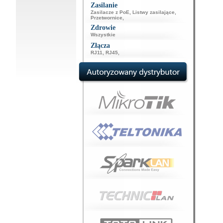
Zasilanie
Zasilacze z PoE
,
Listwy zasilające
,
Przetwornice
,
Zdrowie
Wszystkie
Złącza
RJ11
,
RJ45
,