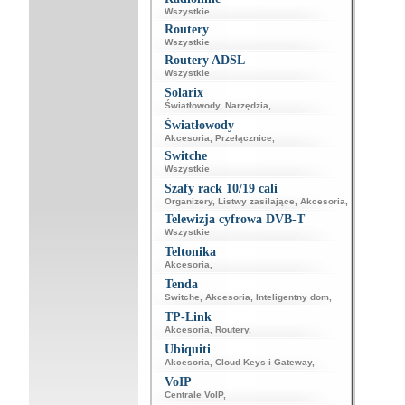
Wszystkie
Routery
Wszystkie
Routery ADSL
Wszystkie
Solarix
Światłowody
,
Narzędzia
,
Światłowody
Akcesoria
,
Przełącznice
,
Switche
Wszystkie
Szafy rack 10/19 cali
Organizery
,
Listwy zasilające
,
Akcesoria
,
Telewizja cyfrowa DVB-T
Wszystkie
Teltonika
Akcesoria
,
Tenda
Switche
,
Akcesoria
,
Inteligentny dom
,
TP-Link
Akcesoria
,
Routery
,
Ubiquiti
Akcesoria
,
Cloud Keys i Gateway
,
VoIP
Centrale VoIP
,