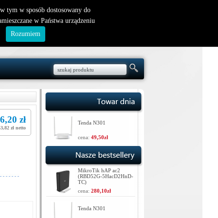
nowy klient
|
logowanie
, w tym w sposób dostosowany do
zamieszczane w Państwa urządzeniu
.
Rozumiem
6,20 zł
Tenda N301
53,82 zł netto
cena:
49,50zł
MikroTik hAP ac2
(RBD52G-5HacD2HnD-
TC)
cena:
280,10zł
Tenda N301