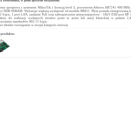
a refurbished, w pełni sprawne urządzenie.
orma sprzętowa z systemem MikroTik z licencją level 3, procesorem Atheros AR7241 400 MH
ci DDR SDRAM. Wykazuje większą wydajność od modelu RB411. Płyta posiada zintegrowaną k
1 b/g/n, 1 port LAN, zasilanie PoE oraz zabezpieczenie antyprzepięciowe - 16kV ESD port RF.
łuży do realizacji wydajnych mostów point to point lub stacji klienckiej w paśmie 2
zystaniu standardów 802.11 b/g/n.
wi idealne rozwiązanie w swojej kategorii cenowej.
 produktu: