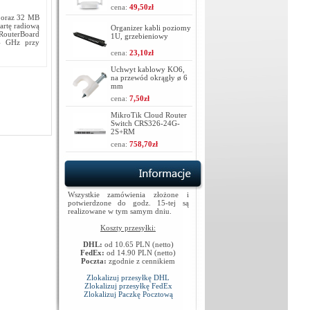
cena:
49,50zł
z oraz 32 MB
artę radiową
Organizer kabli poziomy
 RouterBoard
1U, grzebieniowy
,4 GHz przy
cena:
23,10zł
Uchwyt kablowy KO6,
na przewód okrągły ø 6
mm
cena:
7,50zł
MikroTik Cloud Router
Switch CRS326-24G-
2S+RM
cena:
758,70zł
Wszystkie zamówienia złożone i
potwierdzone do godz. 15-tej są
realizowane w tym samym dniu.
Koszty przesyłki:
DHL:
od 10.65 PLN (netto)
FedEx:
od 14.90 PLN (netto)
Poczta:
zgodnie z cennikiem
Zlokalizuj przesyłkę DHL
Zlokalizuj przesyłkę FedEx
Zlokalizuj Paczkę Pocztową