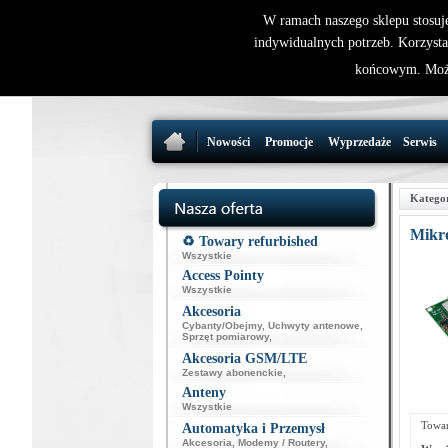
W ramach naszego sklepu stosuj
indywidualnych potrzeb. Korzysta
końcowym. Może
Nowości
Promocje
Wyprzedaże
Serwis
Katego
Mikr
♻️ Towary refurbished
Wszystkie
Access Pointy
Wszystkie
Akcesoria
Cybanty/Obejmy
,
Uchwyty antenowe
,
Sprzęt pomiarowy
,
Akcesoria GSM/LTE
Zestawy abonenckie
,
Anteny
Wszystkie
Towar
Automatyka i Przemysł
Akcesoria
,
Modemy / Routery
,