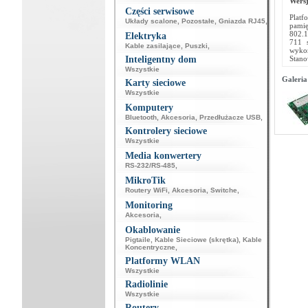
Wersj
Części serwisowe
Platf
Układy scalone
,
Pozostałe
,
Gniazda RJ45
,
pamię
802.1
Elektryka
711 s
Kable zasilające
,
Puszki
,
wykor
Inteligentny dom
Stano
Wszystkie
Galeria
Karty sieciowe
Wszystkie
Komputery
Bluetooth
,
Akcesoria
,
Przedłużacze USB
,
Kontrolery sieciowe
Wszystkie
Media konwertery
RS-232/RS-485
,
MikroTik
Routery WiFi
,
Akcesoria
,
Switche
,
Monitoring
Akcesoria
,
Okablowanie
Pigtaile
,
Kable Sieciowe (skrętka)
,
Kable
Koncentryczne
,
Platformy WLAN
Wszystkie
Radiolinie
Wszystkie
Routery