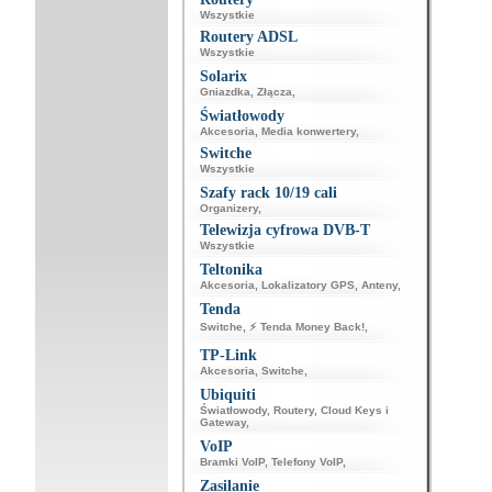
Wszystkie
Routery ADSL
Wszystkie
Solarix
Gniazdka
,
Złącza
,
Światłowody
Akcesoria
,
Media konwertery
,
Switche
Wszystkie
Szafy rack 10/19 cali
Organizery
,
Telewizja cyfrowa DVB-T
Wszystkie
Teltonika
Akcesoria
,
Lokalizatory GPS
,
Anteny
,
Tenda
Switche
,
⚡ Tenda Money Back!
,
TP-Link
Akcesoria
,
Switche
,
Ubiquiti
Światłowody
,
Routery
,
Cloud Keys i
Gateway
,
VoIP
Bramki VoIP
,
Telefony VoIP
,
Zasilanie