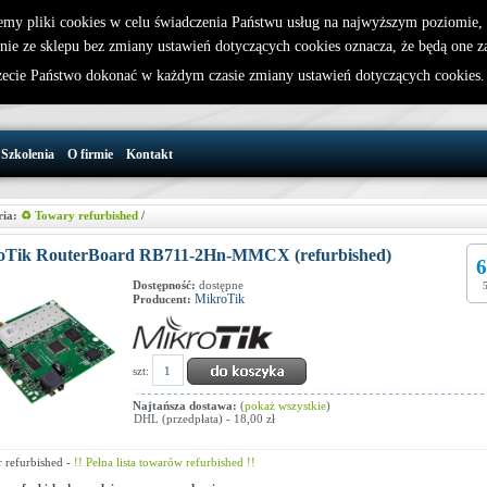
emy pliki cookies w celu świadczenia Państwu usług na najwyższym poziomie
nie ze sklepu bez zmiany ustawień dotyczących cookies oznacza, że będą one 
32 721 86 72
W koszyku jest 0 produktów(y)
cie Państwo dokonać w każdym czasie zmiany ustawień dotyczących cookies
support@wirelesslan.com.pl
Szkolenia
O firmie
Kontakt
ria:
♻️ Towary refurbished
/
oTik RouterBoard RB711-2Hn-MMCX (refurbished)
6
Dostępność:
dostępne
MikroTik
Producent:
szt:
Najtańsza dostawa:
(
pokaż wszystkie
)
DHL (przedpłata) - 18,00 zł
 refurbished -
!! Pełna lista towarów refurbished !!