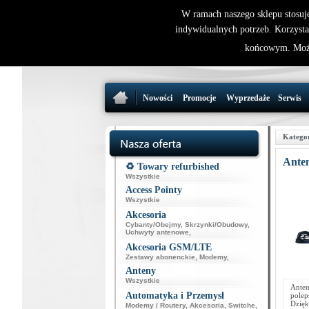
W ramach naszego sklepu stosuj
indywidualnych potrzeb. Korzysta
końcowym. Może
Nowości
Promocje
Wyprzedaże
Serwis
Katego
Ante
♻️ Towary refurbished
Wszystkie
Access Pointy
Wszystkie
Akcesoria
Cybanty/Obejmy
,
Skrzynki/Obudowy
,
Uchwyty antenowe
,
Akcesoria GSM/LTE
Zestawy abonenckie
,
Modemy
,
Anteny
Wszystkie
Anten
Automatyka i Przemysł
polep
Dzięk
Modemy / Routery
,
Akcesoria
,
Switche
,