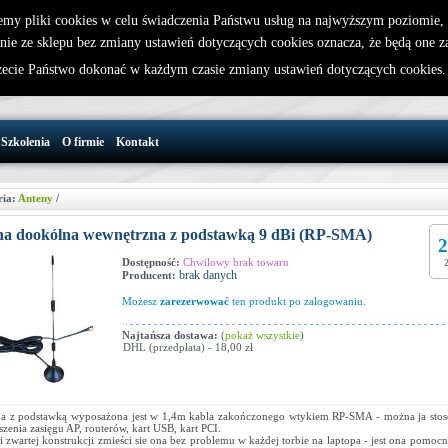
emy pliki cookies w celu świadczenia Państwu usług na najwyższym poziomie
nie ze sklepu bez zmiany ustawień dotyczących cookies oznacza, że będą one 
32 721 86 72
W koszyku jest 0 produktów(y)
cie Państwo dokonać w każdym czasie zmiany ustawień dotyczących cookies
support@wirelesslan.com.pl
Szkolenia
O firmie
Kontakt
ria:
Anteny
/
na dookólna wewnętrzna z podstawką 9 dBi (RP-SMA)
2
Dostępność:
Chwilowy brak towaru
brak danych
Producent:
Możesz
zarezerwować
ten produkt po zalogowaniu.
Najtańsza dostawa:
(
pokaż wszystkie
)
DHL (przedpłata) - 18,00 zł
a z podstawką wyposażona jest w 1,4m kabla zakończonego wtykiem RP-SMA - można ja stos
szenia zasięgu AP, routerów, kart USB, kart PCI.
i zwartej konstrukcji zmieści sie ona bez problemu w każdej torbie na laptopa - jest ona pomocn