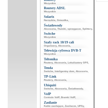
Wszystkie
Routery ADSL
Wszystkie
Solarix
Narzędzia
,
Gniazdka
,
Światłowody
Akcesoria
,
Tłumiki, sprzęgacze
,
Splittery
,
Switche
Wszystkie
Szafy rack 10/19 cali
Organizery
,
Akcesoria
,
Telewizja cyfrowa DVB-T
Wszystkie
Teltonika
Routery
,
Akcesoria
,
Lokalizatory GPS
,
Tenda
Switche
,
Inteligentny dom
,
Akcesoria
,
TP-Link
Routery
,
Akcesoria
,
Ubiquiti
Switche
,
Akcesoria
,
Światłowody
,
VoIP
Centrale VoIP
,
Bramki VoIP
,
Zasilanie
Kable zasilające
,
Zasilacze
,
UPSy
,