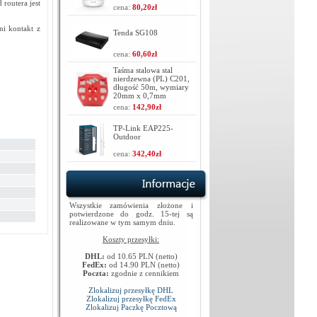
routera jest
cena:
80,20zł
ni kontakt z
Tenda SG108
cena:
60,60zł
Taśma stalowa stal
nierdzewna (PL) C201,
długość 50m, wymiary
20mm x 0,7mm
cena:
142,90zł
TP-Link EAP225-
Outdoor
cena:
342,40zł
Wszystkie zamówienia złożone i
potwierdzone do godz. 15-tej są
realizowane w tym samym dniu.
Koszty przesyłki:
DHL:
od 10.65 PLN (netto)
FedEx:
od 14.90 PLN (netto)
Poczta:
zgodnie z cennikiem
Zlokalizuj przesyłkę DHL
Zlokalizuj przesyłkę FedEx
Zlokalizuj Paczkę Pocztową