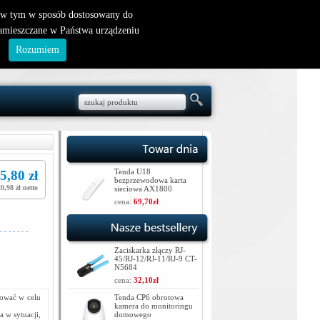
nowy klient
|
logowanie
, w tym w sposób dostosowany do
zamieszczane w Państwa urządzeniu
.
Rozumiem
Tenda U18
5,80 zł
bezprzewodowa karta
20,98 zł netto
sieciowa AX1800
cena:
69,70zł
Zaciskarka złączy RJ-
45/RJ-12/RJ-11/RJ-9 CT-
N5684
cena:
32,10zł
ować w celu
Tenda CP6 obrotowa
kamera do monitoringu
a w sytuacji,
domowego