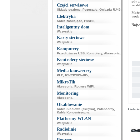
gdy z
Części serwisowe
za sla
Układy scalone
,
Pozostałe
,
Gniazda RJ45
,
Może 
Elektryka
woda 
Kable zasilające
,
Puszki
,
Najwa
Inteligentny dom
Wszystkie
Karty sieciowe
Wszystkie
Komputery
Przedłużacze USB
,
Kontrolery
,
Akcesoria
,
Kontrolery sieciowe
Wszystkie
Media konwertery
PLC
,
RS-232/RS-485
,
MikroTik
Akcesoria
,
Routery WiFi
,
Monitoring
Akcesoria
,
Okablowanie
Kable Sieciowe (skrętka)
,
Patchcordy
,
Galeria
Kable Koncentryczne
,
Platformy WLAN
Wszystkie
Radiolinie
Wszystkie
Routery