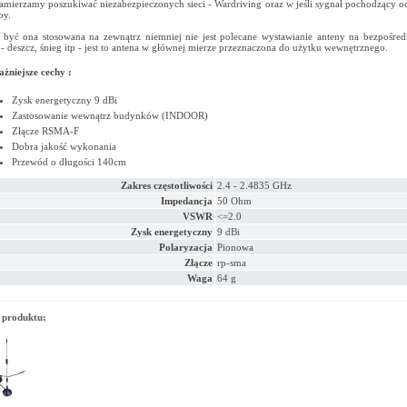
amierzamy poszukiwać niezabezpieczonych sieci - Wardriving oraz w jeśli sygnał pochodzący od 
by.
być ona stosowana na zewnątrz niemniej nie jest polecane wystawianie anteny na bezpośred
- deszcz, śnieg itp - jest to antena w głównej mierze przeznaczona do użytku wewnętrznego.
żniejsze cechy :
Zysk energetyczny 9 dBi
Zastosowanie wewnątrz budynków (INDOOR)
Złącze RSMA-F
Dobra jakość wykonania
Przewód o długości 140cm
Zakres częstotliwości
2.4 - 2.4835 GHz
Impedancja
50 Ohm
VSWR
<=2.0
Zysk energetyczny
9 dBi
Polaryzacja
Pionowa
Złącze
rp-sma
Waga
64 g
 produktu: